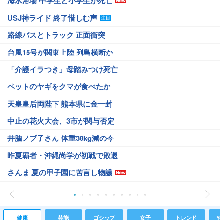
海水浴場 中学生と小学生が死亡
USJ神ライド 終了惜しむ声
路線バスとトラック 正面衝突
台風15号が関東上陸 列島横断か
「介護イラつき」母踏みつけ死亡
ペットのヤギをクマが食べたか
天皇皇后両陛下 熊本県に金一封
中止の花火大会、3市が関与否定
井脇ノブ子さん 体重38kg減の今
昨夏覇者・沖縄尚学が初戦で敗退
さんま 夏の甲子園に苦言し物議
健康
芸能
ゴシップ
女子
トレンド
Y