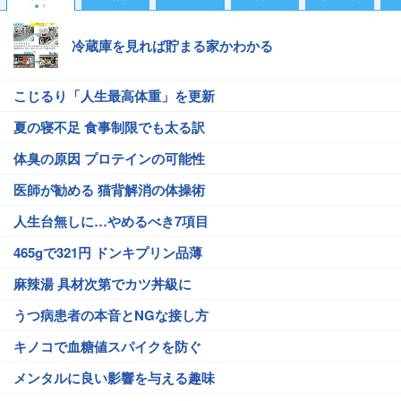
冷蔵庫を見れば貯まる家かわかる
こじるり「人生最高体重」を更新
夏の寝不足 食事制限でも太る訳
体臭の原因 プロテインの可能性
医師が勧める 猫背解消の体操術
人生台無しに…やめるべき7項目
465gで321円 ドンキプリン品薄
麻辣湯 具材次第でカツ丼級に
うつ病患者の本音とNGな接し方
キノコで血糖値スパイクを防ぐ
メンタルに良い影響を与える趣味