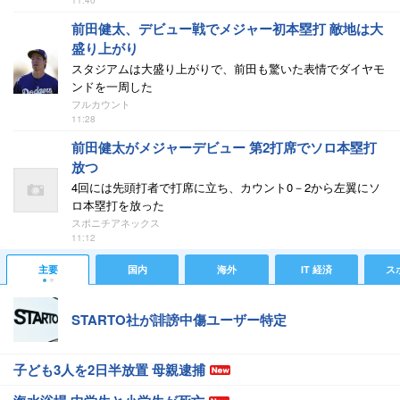
11:40
前田健太、デビュー戦でメジャー初本塁打 敵地は大
盛り上がり
スタジアムは大盛り上がりで、前田も驚いた表情でダイヤモ
ンドを一周した
フルカウント
11:28
前田健太がメジャーデビュー 第2打席でソロ本塁打
放つ
4回には先頭打者で打席に立ち、カウント0－2から左翼にソ
ロ本塁打を放った
スポニチアネックス
11:12
主要
国内
海外
IT 経済
ス
STARTO社が誹謗中傷ユーザー特定
子ども3人を2日半放置 母親逮捕