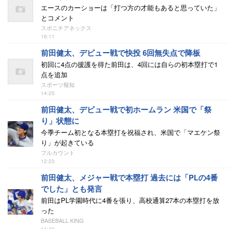
エースのカーショーは「打つ方の才能もあると思っていた」
とコメント
スポニチアネックス
16:11
前田健太、デビュー戦で快投 6回無失点で降板
初回に4点の援護を得た前田は、4回には自らの初本塁打で1
点を追加
スポーツ報知
14:25
前田健太、デビュー戦で初ホームラン 米国で「祭
り」状態に
今季チーム初となる本塁打を祝福され、米国で「マエケン祭
り」が起きている
フルカウント
12:23
前田健太、メジャー戦で本塁打 過去には「PLの4番
でした」とも発言
前田はPL学園時代に4番を張り、高校通算27本の本塁打を放
った
BASEBALL KING