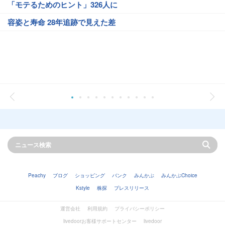
「モテるためのヒント」326人に
容姿と寿命 28年追跡で見えた差
Peachy
ブログ
ショッピング
バンク
みんかぶ
みんかぶChoice
Kstyle
株探
プレスリリース
運営会社
利用規約
プライバシーポリシー
livedoorお客様サポートセンター
livedoor