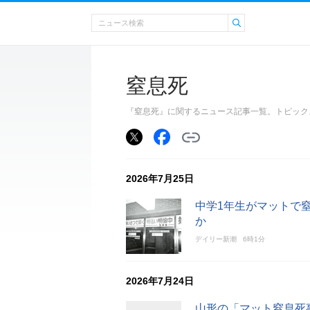
窒息死
『窒息死』に関するニュース記事一覧。トピック
2026年7月25日
中学1年生がマットで
か
デイリー新潮
6時1分
2026年7月24日
山形の「マット窒息死