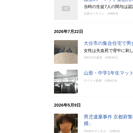
当時の生徒7人の関与は認
文春オンライン
19時0分
2026年7月22日
大分市の集合住宅で男
女性は失血死で背中に刺
OBS大分放送
19時46分
山形・中学1年生マッ
デイリー新潮
13時42分
2026年5月9日
男児遺棄事件 京都府
捕」
FRIDAYデジタル
11時0分