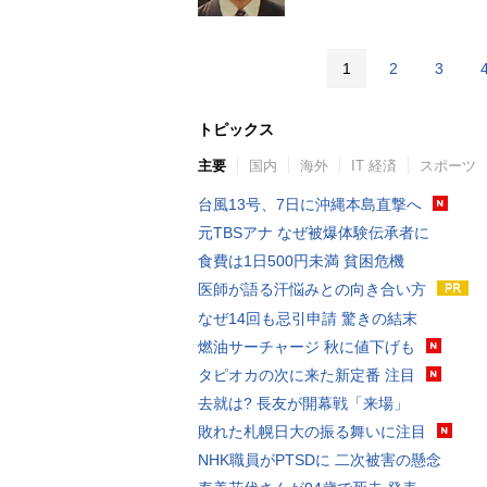
1
2
3
トピックス
主要
国内
海外
IT 経済
スポーツ
台風13号、7日に沖縄本島直撃へ
元TBSアナ なぜ被爆体験伝承者に
食費は1日500円未満 貧困危機
医師が語る汗悩みとの向き合い方
なぜ14回も忌引申請 驚きの結末
燃油サーチャージ 秋に値下げも
タピオカの次に来た新定番 注目
去就は? 長友が開幕戦「来場」
敗れた札幌日大の振る舞いに注目
NHK職員がPTSDに 二次被害の懸念