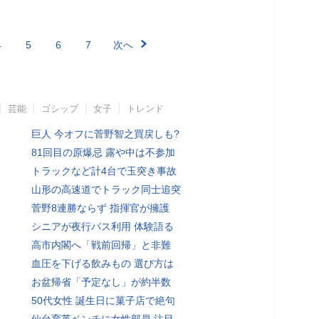
4
5
6
7
次へ
芸能
ゴシップ
女子
トレンド
巨人 今オフに菅野智之買戻しも?
81回目の原爆忌 露や中は不参加
トラックなど計4台で玉突き事故
山形の高速道でトラック同士追突
菅野8連勝ならず 指揮官が擁護
シニアが夜行バス利用 体験語る
高市内閣へ「戦前回帰」と非難
血圧を下げる飲みもの 選び方は
お盆帰省「予定なし」が約半数
50代女性 誕生日に菓子店で絶句