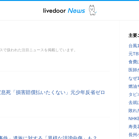
主要
台風
スで扱われた注目ニュースを掲載しています。
元T
食費
医師
なぜ
燃油
窒息死「損害賠償払いたくない」元少年反省ゼロ
タピ
去就
敗れ
NH
寿美
長州
事件」遺族に対する「異様な誹謗中傷」も？