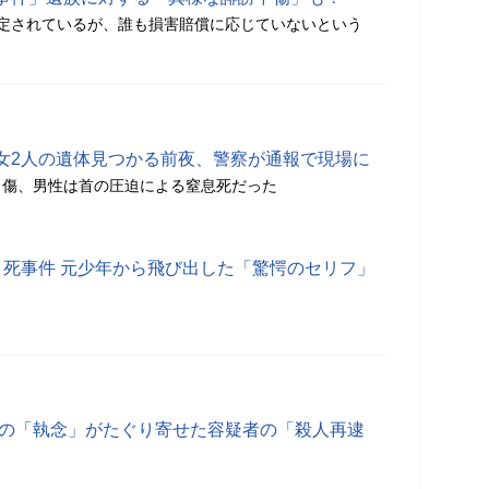
定されているが、誰も損害賠償に応じていないという
女2人の遺体見つかる前夜、警察が通報で現場に
し傷、男性は首の圧迫による窒息死だった
ト死事件 元少年から飛び出した「驚愕のセリフ」
警の「執念」がたぐり寄せた容疑者の「殺人再逮