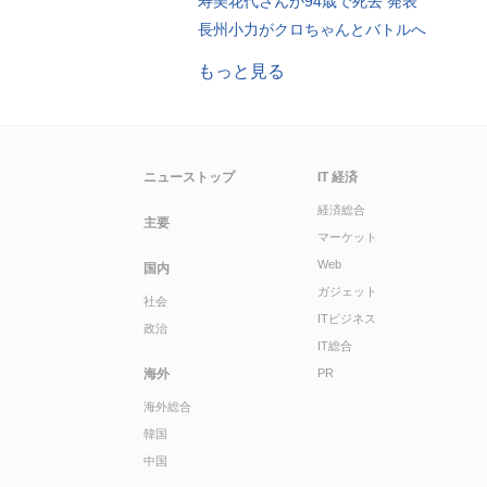
寿美花代さんが94歳で死去 発表
長州小力がクロちゃんとバトルへ
もっと見る
ニューストップ
IT 経済
経済総合
主要
マーケット
Web
国内
ガジェット
社会
ITビジネス
政治
IT総合
海外
PR
海外総合
韓国
中国