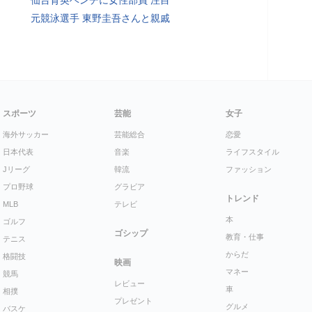
仙台育英ベンチに女性部員 注目
元競泳選手 東野圭吾さんと親戚
スポーツ
芸能
女子
海外サッカー
芸能総合
恋愛
日本代表
音楽
ライフスタイル
Jリーグ
韓流
ファッション
プロ野球
グラビア
トレンド
MLB
テレビ
本
ゴルフ
ゴシップ
教育・仕事
テニス
からだ
格闘技
映画
マネー
競馬
レビュー
車
相撲
プレゼント
グルメ
バスケ