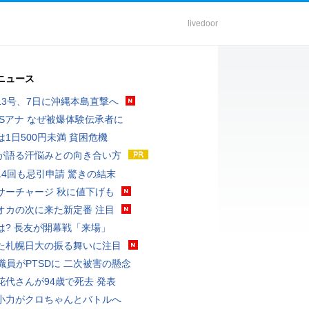
livedoor
ニュース
13号、7日に沖縄本島直撃へ
BSアナ なぜ被爆体験伝承者に
は1日500円未満 貧困危機
が語る汗悩みとの向き合い方
14回も忌引申請 驚きの結末
サーチャージ 秋に値下げも
オカの次に来た新定番 注目
は? 長友が開幕戦「来場」
た札幌日大の振る舞いに注目
K職員がPTSDに 二次被害の懸念
花代さんが94歳で死去 発表
小力がクロちゃんとバトルへ