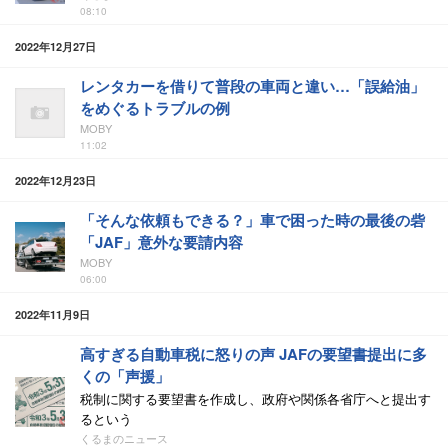
08:10
2022年12月27日
レンタカーを借りて普段の車両と違い…「誤給油」
をめぐるトラブルの例
MOBY
11:02
2022年12月23日
「そんな依頼もできる？」車で困った時の最後の砦
「JAF」意外な要請内容
MOBY
06:00
2022年11月9日
高すぎる自動車税に怒りの声 JAFの要望書提出に多
くの「声援」
税制に関する要望書を作成し、政府や関係各省庁へと提出す
るという
くるまのニュース