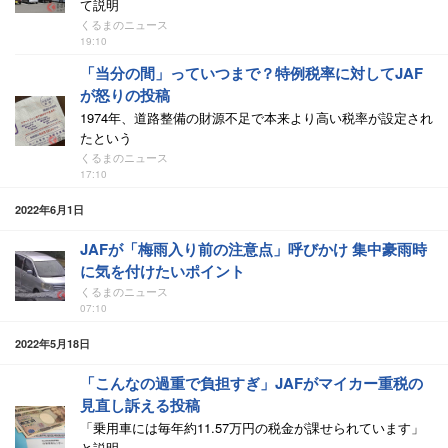
て説明
くるまのニュース
19:10
「当分の間」っていつまで？特例税率に対してJAF
が怒りの投稿
1974年、道路整備の財源不足で本来より高い税率が設定され
たという
くるまのニュース
17:10
2022年6月1日
JAFが「梅雨入り前の注意点」呼びかけ 集中豪雨時
に気を付けたいポイント
くるまのニュース
07:10
2022年5月18日
「こんなの過重で負担すぎ」JAFがマイカー重税の
見直し訴える投稿
「乗用車には毎年約11.57万円の税金が課せられています」
と説明