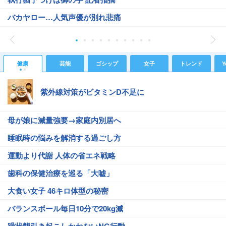
バカヤロー…人気声優が別れ悲痛
健康
芸能
ゴシップ
女子
トレンド
Y
紫外線対策がビタミンD不足に
母が娘に減量強要→家庭内別居へ
睡眠時の悩みを解消する過ごし方
運動より代謝 人体の省エネ戦略
歯科の保健治療を巡る「大嘘」
大食い女子 46キロ体型の秘密
バランスボール毎日10分で20kg減