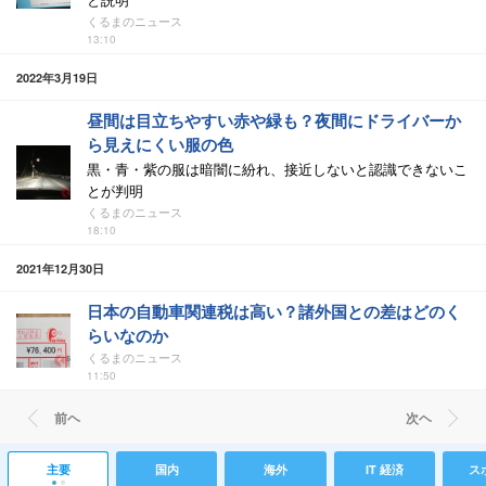
くるまのニュース
13:10
2022年3月19日
昼間は目立ちやすい赤や緑も？夜間にドライバーか
ら見えにくい服の色
黒・青・紫の服は暗闇に紛れ、接近しないと認識できないこ
とが判明
くるまのニュース
18:10
2021年12月30日
日本の自動車関連税は高い？諸外国との差はどのく
らいなのか
くるまのニュース
11:50
前ヘ
次ヘ
主要
国内
海外
IT 経済
ス