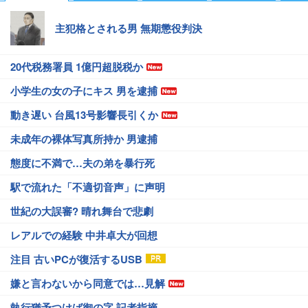
主犯格とされる男 無期懲役判決
20代税務署員 1億円超脱税か
小学生の女の子にキス 男を逮捕
動き遅い 台風13号影響長引くか
未成年の裸体写真所持か 男逮捕
態度に不満で…夫の弟を暴行死
駅で流れた「不適切音声」に声明
世紀の大誤審? 晴れ舞台で悲劇
レアルでの経験 中井卓大が回想
注目 古いPCが復活するUSB
嫌と言わないから同意では…見解
執行猶予つけば御の字 記者指摘