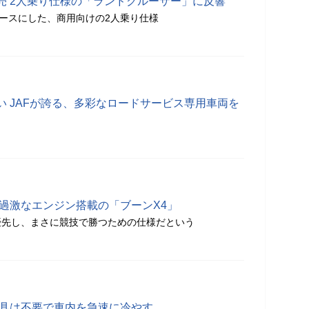
売 2人乗り仕様の「ランドクルーザー」に反響
ベースにした、商用向けの2人乗り仕様
 JAFが誇る、多彩なロードサービス専用車両を
 過激なエンジン搭載の「ブーンX4」
優先し、まさに競技で勝つための仕様だという
道具は不要で車内を急速に冷やす