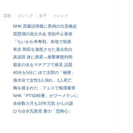
芸能
ゴシップ
女子
トレンド
NHK 原爆誤情報に異例の注意喚起
琵琶湖の花火大会 突如中止発表
「ちいかわ争奪戦」各地で勃発
有吉 和田を激怒させた過去告白
真栄田 体に異変→衝撃事態判明
親友の夫をマチアプで発見 話題
40分を5分に ゆで太郎の「秘密」
海水浴で女性3人溺れ、1人死亡
胸を揉まれた…フェスで痴漢被害
NHK「PTSD特番」がブーメランに
余命数カ月も10年元気 がんの謎
ひろゆき氏新党 妻の「恐怖心」