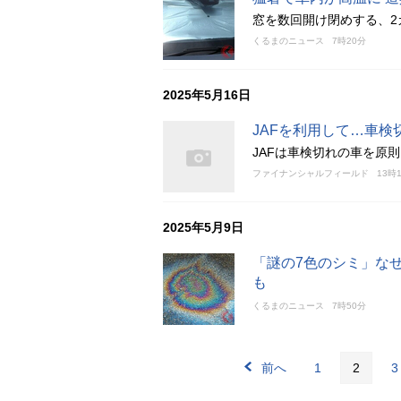
窓を数回開け閉めする、2
くるまのニュース
7時20分
2025年5月16日
JAFを利用して…車
JAFは車検切れの車を原
ファイナンシャルフィールド
13時
2025年5月9日
「謎の7色のシミ」な
も
くるまのニュース
7時50分
前へ
1
2
3