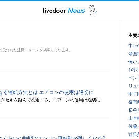
主要
中止
スで扱われた注目ニュースを掲載しています。
靖国
怖い
10
ベン
リュ
なる運転方法とは エアコンの使用は適切に
甲子
アクセルを踏んで発進する、エアコンの使用は適切に
福岡
長谷
山本
佐藤
辻希
れぐらいの時間でエンジン再始動が難しくなる?