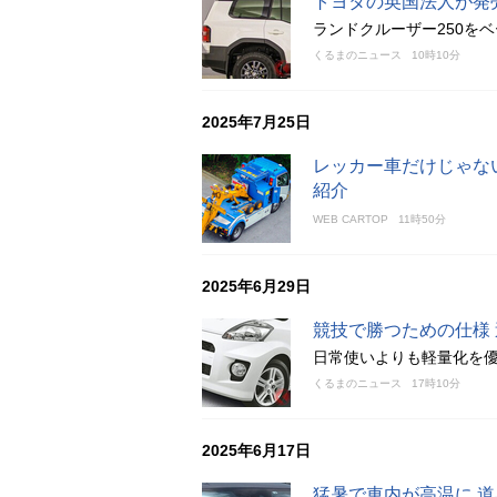
トヨタの英国法人が発
ランドクルーザー250を
くるまのニュース
10時10分
2025年7月25日
レッカー車だけじゃない
紹介
WEB CARTOP
11時50分
2025年6月29日
競技で勝つための仕様
日常使いよりも軽量化を
くるまのニュース
17時10分
2025年6月17日
猛暑で車内が高温に 