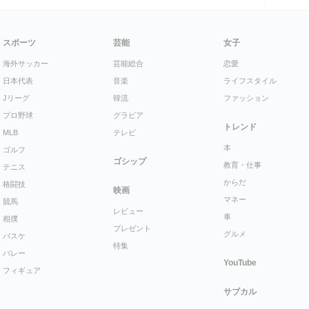
スポーツ
芸能
女子
海外サッカー
芸能総合
恋愛
日本代表
音楽
ライフスタイル
Jリーグ
韓流
ファッション
プロ野球
グラビア
トレンド
MLB
テレビ
本
ゴルフ
ゴシップ
教育・仕事
テニス
からだ
格闘技
映画
マネー
競馬
レビュー
車
相撲
プレゼント
グルメ
バスケ
特集
バレー
YouTube
フィギュア
サブカル