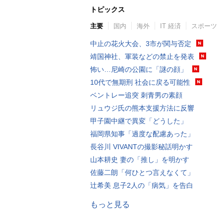
トピックス
主要
国内
海外
IT 経済
スポーツ
中止の花火大会、3市が関与否定
靖国神社、軍装などの禁止を発表
怖い…尼崎の公園に「謎の顔」
10代で無期刑 社会に戻る可能性
ベントレー追突 刺青男の素顔
リュウジ氏の熊本支援方法に反響
甲子園中継で異変「どうした」
福岡県知事「過度な配慮あった」
長谷川 VIVANTの撮影秘話明かす
山本耕史 妻の「推し」を明かす
佐藤二朗「何ひとつ言えなくて」
辻希美 息子2人の「病気」を告白
もっと見る