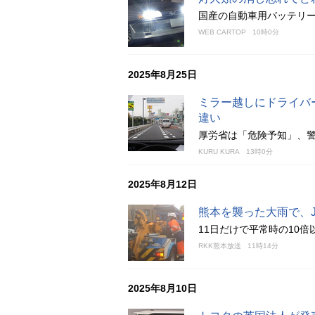
国産の自動車用バッテリー
WEB CARTOP
10時0分
2025年8月25日
ミラー越しにドライバ
違い
厚労省は「危険予知」、
KURU KURA
13時0分
2025年8月12日
熊本を襲った大雨で、J
11日だけで平常時の10倍
RKK熊本放送
11時14分
2025年8月10日