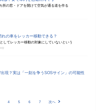
カ所の窓・ドアを開けて空気が通る道を作る
検切れの車をレッカー移動できる？
則としてレッカー移動の対象にしていないという
10分
ぜ出現？実は「一刻を争うSOSサイン」の可能性
4
5
6
7
次へ