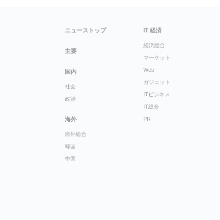
ニューストップ
IT 経済
経済総合
主要
マーケット
Web
国内
ガジェット
社会
ITビジネス
政治
IT総合
海外
PR
海外総合
韓国
中国