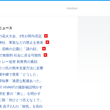
livedoor
ニュース
の花火大会、3市が関与否定
神社、軍装などの禁止を発表
…尼崎の公園に「謎の顔」
代で無期刑 社会に戻る可能性
トレー追突 刺青男の素顔
ウジ氏の熊本支援方法に反響
園中継で異変「どうした」
県知事「過度な配慮あった」
川 VIVANTの撮影秘話明かす
耕史 妻の「推し」を明かす
二朗「何ひとつ言えなくて」
美 息子2人の「病気」を告白