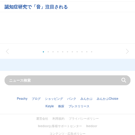
認知症研究で「音」注目される
Peachy
ブログ
ショッピング
バンク
みんかぶ
みんかぶChoice
Kstyle
株探
プレスリリース
運営会社
利用規約
プライバシーポリシー
livedoorお客様サポートセンター
livedoor
コンテンツ・広告ポリシー