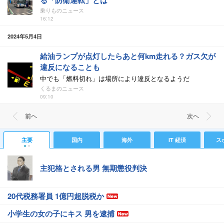
る「防衛運転」とは
乗りものニュース
16:12
2024年5月4日
給油ランプが点灯したらあと何km走れる？ガス欠が
違反になることも
中でも「燃料切れ」は場所により違反となるようだ
くるまのニュース
09:10
前ヘ
次ヘ
主要
国内
海外
IT 経済
ス
主犯格とされる男 無期懲役判決
20代税務署員 1億円超脱税か
小学生の女の子にキス 男を逮捕