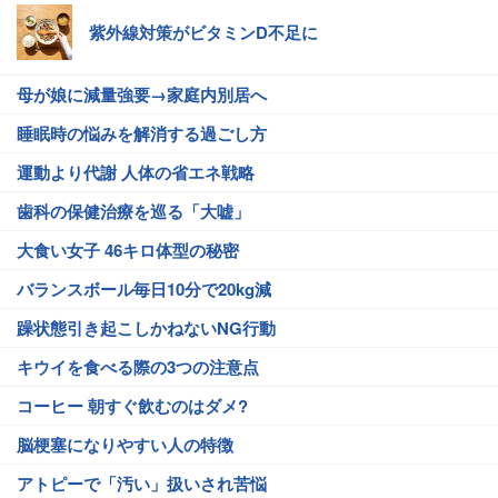
紫外線対策がビタミンD不足に
母が娘に減量強要→家庭内別居へ
睡眠時の悩みを解消する過ごし方
運動より代謝 人体の省エネ戦略
歯科の保健治療を巡る「大嘘」
大食い女子 46キロ体型の秘密
バランスボール毎日10分で20kg減
躁状態引き起こしかねないNG行動
キウイを食べる際の3つの注意点
コーヒー 朝すぐ飲むのはダメ?
脳梗塞になりやすい人の特徴
アトピーで「汚い」扱いされ苦悩