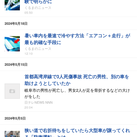
験で明らかに
くるまのニュース
05:50
2024年5月18日
暑い車内を最速で冷やす方法「エアコン＋走行」が
最も的確な手段に
くるまのニュース
12:10
2024年5月15日
首都高湾岸線で3人死傷事故 死亡の男性、別の車を
助けようとしていたか
岐阜市の男性が死亡し、男女2人が足を骨折するなどの大け
がをした
日テレNEWS NNN
20:04
2024年5月5日
狭い道で右折待ちをしていたら大型車が譲ってくれ