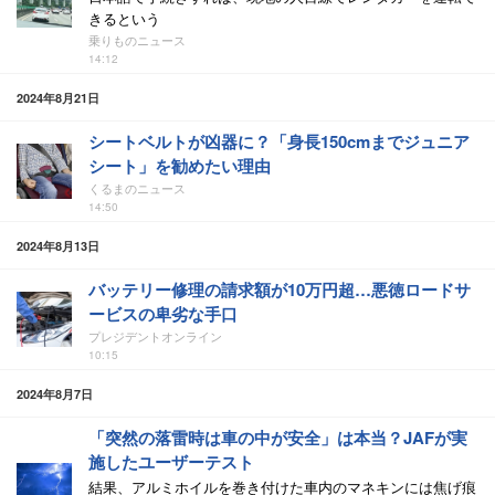
きるという
乗りものニュース
14:12
2024年8月21日
シートベルトが凶器に？「身長150cmまでジュニア
シート」を勧めたい理由
くるまのニュース
14:50
2024年8月13日
バッテリー修理の請求額が10万円超…悪徳ロードサ
ービスの卑劣な手口
プレジデントオンライン
10:15
2024年8月7日
「突然の落雷時は車の中が安全」は本当？JAFが実
施したユーザーテスト
結果、アルミホイルを巻き付けた車内のマネキンには焦げ痕