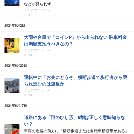
などが見られず
くるまのニュース
19:41
2024年8月2日
大雨や台風で「コインP」から出られない 駐車料金
は満額支払うべきなの？
くるまのニュース
09:10
2024年6月23日
運転中に「お先にどうぞ」横断歩道で歩行者から譲
られ進むのは違反か
くるまのニュース
09:10
2024年6月17日
道路にある「謎のひし形」6割は正しく意味知らな
い？
車両の進路の前方に「横断歩道または自転車横断帯がある」