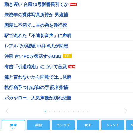
動き遅い 台風13号影響長引くか
未成年の裸体写真所持か 男逮捕
態度に不満で…夫の弟を暴行死
駅で流れた「不適切音声」に声明
レアルでの経験 中井卓大が回想
注目 古いPCが復活するUSB
有吉「引退時期」について言及
嫌と言わないから同意では…見解
執行猶予つけば御の字 記者指摘
バカヤロー…人気声優が別れ悲痛
健康
芸能
ゴシップ
女子
トレンド
Y