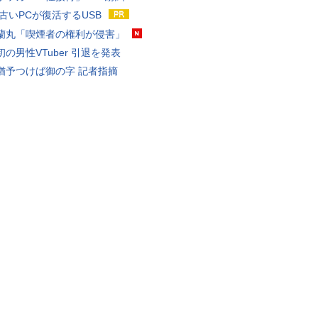
 古いPCが復活するUSB
蘭丸「喫煙者の権利が侵害」
の男性VTuber 引退を発表
猶予つけば御の字 記者指摘