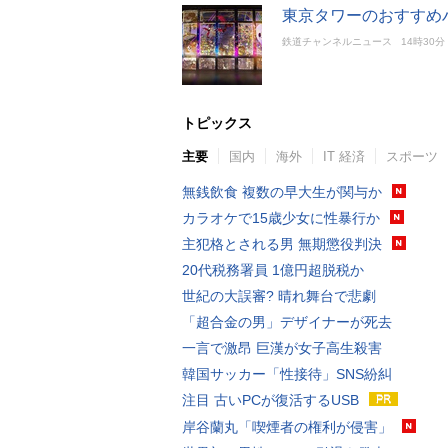
東京タワーのおすすめ
鉄道チャンネルニュース
14時30分
トピックス
主要
国内
海外
IT 経済
スポーツ
無銭飲食 複数の早大生が関与か
カラオケで15歳少女に性暴行か
主犯格とされる男 無期懲役判決
20代税務署員 1億円超脱税か
世紀の大誤審? 晴れ舞台で悲劇
「超合金の男」デザイナーが死去
一言で激昂 巨漢が女子高生殺害
韓国サッカー「性接待」SNS紛糾
注目 古いPCが復活するUSB
岸谷蘭丸「喫煙者の権利が侵害」