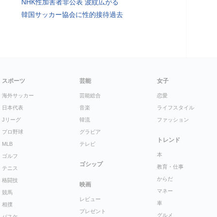
NHK性加害者非公表 波紋広がる
韓国サッカー協会に性的接待過去
スポーツ
芸能
女子
海外サッカー
芸能総合
恋愛
日本代表
音楽
ライフスタイル
Jリーグ
韓流
ファッション
プロ野球
グラビア
トレンド
MLB
テレビ
本
ゴルフ
ゴシップ
教育・仕事
テニス
からだ
格闘技
映画
マネー
競馬
レビュー
車
相撲
プレゼント
グルメ
バスケ