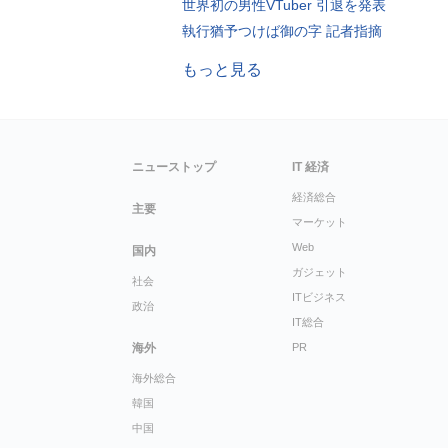
世界初の男性VTuber 引退を発表
執行猶予つけば御の字 記者指摘
もっと見る
ニューストップ
IT 経済
経済総合
主要
マーケット
Web
国内
ガジェット
社会
ITビジネス
政治
IT総合
海外
PR
海外総合
韓国
中国