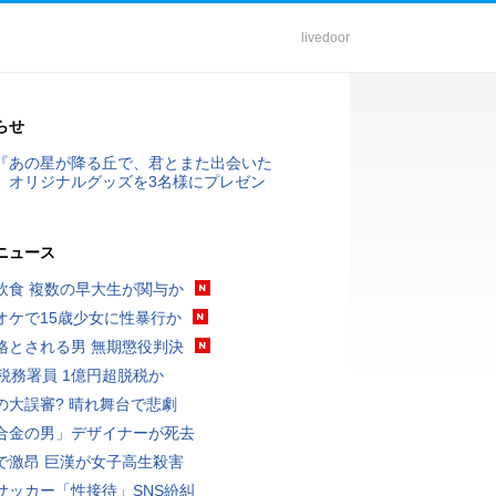
livedoor
らせ
『あの星が降る丘で、君とまた出会いた
』オリジナルグッズを3名様にプレゼン
ニュース
飲食 複数の早大生が関与か
オケで15歳少女に性暴行か
格とされる男 無期懲役判決
代税務署員 1億円超脱税か
の大誤審? 晴れ舞台で悲劇
合金の男」デザイナーが死去
で激昂 巨漢が女子高生殺害
サッカー「性接待」SNS紛糾