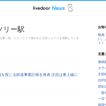
お知
ツリー駅
映画
記事一覧。トピックスで扱われた注目ニュースを掲載していま
い。
ト！
主要
無銭
カラ
主犯
円を投じる鉄道事業計画を発表 注目は東上線に
20
世紀
「超
一言
韓国