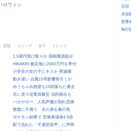
ハロウィン
注目
岸谷
世界初
執行
芸能
ゴシップ
女子
トレンド
1.5億円受け取りか 国税職員処分
HIKAKIN 被災地に2000万円を寄付
小学生の女の子にキスか 男逮捕
動き遅い 台風13号影響長引くか
ゆうちゃみ熱望も10回落ちた過去
店に戻り従業員被災 法的責任も
バカヤロー…人気声優が別れ悲痛
態度に不満で…夫の弟を暴行死
ポケモン効果で 空港来場者4.5倍
駅で流れた「不適切音声」に声明