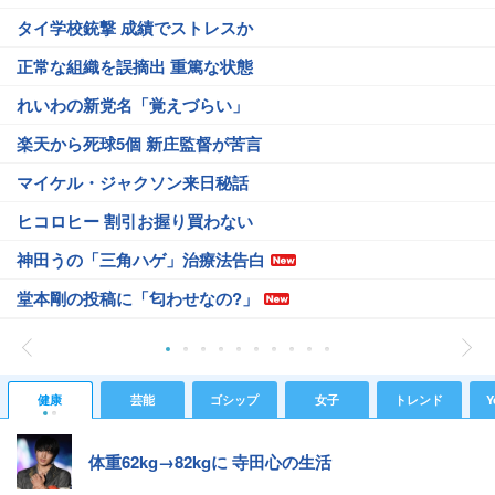
タイ学校銃撃 成績でストレスか
正常な組織を誤摘出 重篤な状態
れいわの新党名「覚えづらい」
楽天から死球5個 新庄監督が苦言
マイケル・ジャクソン来日秘話
ヒコロヒー 割引お握り買わない
神田うの「三角ハゲ」治療法告白
堂本剛の投稿に「匂わせなの?」
健康
芸能
ゴシップ
女子
トレンド
Y
体重62kg→82kgに 寺田心の生活