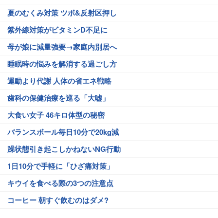
夏のむくみ対策 ツボ&反射区押し
紫外線対策がビタミンD不足に
母が娘に減量強要→家庭内別居へ
睡眠時の悩みを解消する過ごし方
運動より代謝 人体の省エネ戦略
歯科の保健治療を巡る「大嘘」
大食い女子 46キロ体型の秘密
バランスボール毎日10分で20kg減
躁状態引き起こしかねないNG行動
1日10分で手軽に「ひざ痛対策」
キウイを食べる際の3つの注意点
コーヒー 朝すぐ飲むのはダメ?