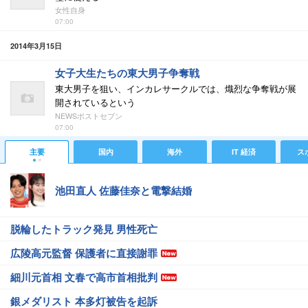
女性自身
07:00
2014年3月15日
女子大生たちの東大男子争奪戦
東大男子を狙い、インカレサークルでは、熾烈な争奪戦が展
開されているという
NEWSポストセブン
07:00
主要
国内
海外
IT 経済
ス
池田直人 佐藤佳奈と電撃結婚
脱輪したトラック発見 男性死亡
広陵高元監督 保護者に直接謝罪
細川元首相 文春で高市首相批判
銀メダリスト 本多灯被告を起訴