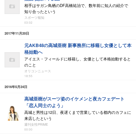
相手はサガン鳥栖のDF高橋祐治で、数年前に知人の紹介で
知り合ったという
スポーツ報知
03:02
2017年11月20日
元AKB48の高城亜樹 新事務所に移籍し女優として本
格始動へ
アイエス・フィールドに移籍し、女優として本格始動すると
のこと
オリコンニュース
18:55
2016年5月24日
高城亜樹がスーツ姿のイケメンと夜カフェデート
「恋人同士のよう」
高城と男性は12日、夜遅くまで営業している都内のカフェに
来店したという
週刊女性PRIME
00:00