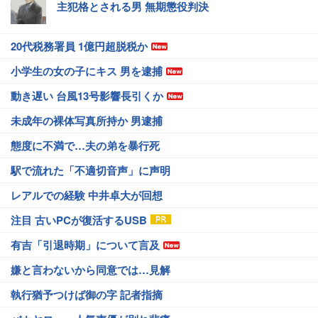
主犯格とされる男 無期懲役判決
20代税務署員 1億円超脱税か
小学生の女の子にキス 男を逮捕
動き遅い 台風13号影響長引くか
未成年の裸体写真所持か 男逮捕
態度に不満で…夫の弟を暴行死
駅で流れた「不適切音声」に声明
レアルでの経験 中井卓大が回想
注目 古いPCが復活するUSB
有吉「引退時期」について言及
嫌と言わないから同意では…見解
執行猶予つけば御の字 記者指摘