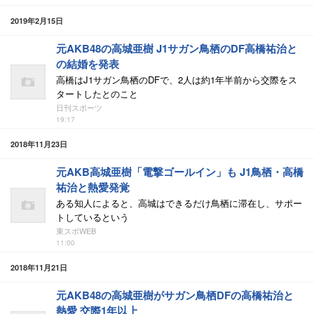
2019年2月15日
元AKB48の高城亜樹 J1サガン鳥栖のDF高橋祐治と
の結婚を発表
高橋はJ1サガン鳥栖のDFで、2人は約1年半前から交際をス
タートしたとのこと
日刊スポーツ
19:17
2018年11月23日
元AKB高城亜樹「電撃ゴールイン」も J1鳥栖・高橋
祐治と熱愛発覚
ある知人によると、高城はできるだけ鳥栖に滞在し、サポー
トしているという
東スポWEB
11:00
2018年11月21日
元AKB48の高城亜樹がサガン鳥栖DFの高橋祐治と
熱愛 交際1年以上