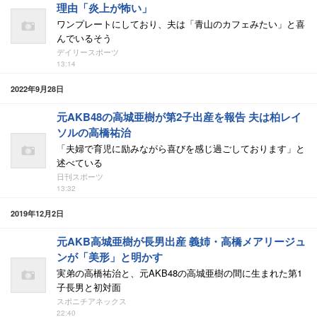
理由「炎上が怖い」
ワンプレートにしており、夫は「青山のカフェみたい」と喜
んでいるそう
デイリースポーツ
13:14
2022年9月28日
元AKB48の高城亜樹が第2子出産を報告 夫は柏レイ
ソルの高橋祐治
「夫婦で育児に励みながら喜びを感じ過ごしております」と
述べている
日刊スポーツ
13:32
2019年12月2日
元AKB高城亜樹が長男出産 義姉・高橋メアリージュ
ンが「美形」と明かす
実弟の高橋祐治と、元AKB48の高城亜樹の間に生まれた第1
子長男と初対面
スポニチアネックス
22:40