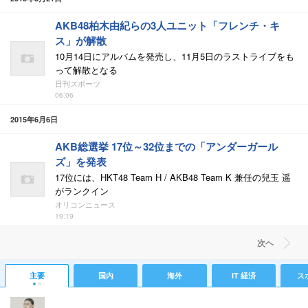
AKB48柏木由紀らの3人ユニット「フレンチ・キ
ス」が解散
10月14日にアルバムを発売し、11月5日のラストライブをも
って解散となる
日刊スポーツ
06:06
2015年6月6日
AKB総選挙 17位～32位までの「アンダーガール
ズ」を発表
17位には、HKT48 Team H / AKB48 Team K 兼任の兒玉 遥
がランクイン
オリコンニュース
19:19
次ヘ
主要
国内
海外
IT 経済
ス