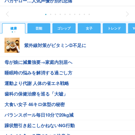
バカヤロー…人気声優が別れ悲痛
健康
芸能
ゴシップ
女子
トレンド
Y
紫外線対策がビタミンD不足に
母が娘に減量強要→家庭内別居へ
睡眠時の悩みを解消する過ごし方
運動より代謝 人体の省エネ戦略
歯科の保健治療を巡る「大嘘」
大食い女子 46キロ体型の秘密
バランスボール毎日10分で20kg減
躁状態引き起こしかねないNG行動