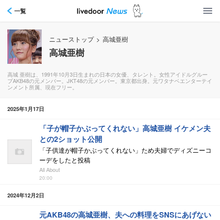
一覧
ニューストップ
>
高城亜樹
高城亜樹
高城 亜樹は、1991年10月3日生まれの日本の女優、タレント。女性アイドルグルー
プAKB48の元メンバー。JKT48の元メンバー。東京都出身。元ワタナベエンターテイ
ンメント所属、現在フリー。
2025年1月17日
「子が帽子かぶってくれない」高城亜樹 イケメン夫
との2ショット公開
「子供達が帽子かぶってくれない」ため夫婦でディズニーコ
ーデをしたと投稿
All About
20:00
2024年12月2日
元AKB48の高城亜樹、夫への料理をSNSにあげない