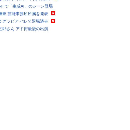
VANTで「生成AI」のシーン登場
佳奈 芸能事務所所属を発表
でグラビア バレて退職過去
五郎さん アド街最後の出演