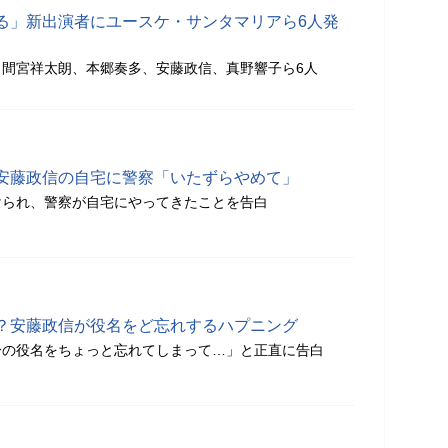
る」新出演者にユースケ・サンタマリアら6人発
間宮祥太朗、本郷奏多、安藤政信、真野響子ら6人
安藤政信の自宅に警察「いたずらやめて」
けられ、警察が自宅にやってきたことを告白
？安藤政信が役名をど忘れするハプニング
分の役名をちょっと忘れてしまって…」と正直に告白