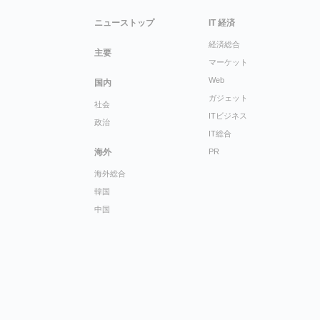
ニューストップ
IT 経済
経済総合
主要
マーケット
Web
国内
ガジェット
社会
ITビジネス
政治
IT総合
海外
PR
海外総合
韓国
中国