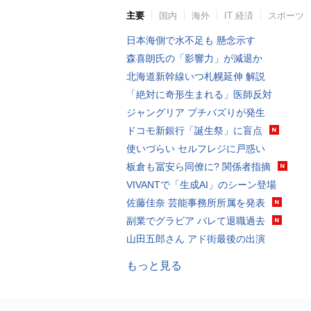
主要
国内
海外
IT 経済
スポーツ
日本海側で水不足も 懸念示す
森喜朗氏の「影響力」が減退か
北海道新幹線いつ札幌延伸 解説
「絶対に奇形生まれる」医師反対
ジャングリア プチバズりが発生
ドコモ新銀行「誕生祭」に盲点
使いづらい セルフレジに戸惑い
板倉も冨安ら同僚に? 関係者指摘
VIVANTで「生成AI」のシーン登場
佐藤佳奈 芸能事務所所属を発表
副業でグラビア バレて退職過去
山田五郎さん アド街最後の出演
もっと見る