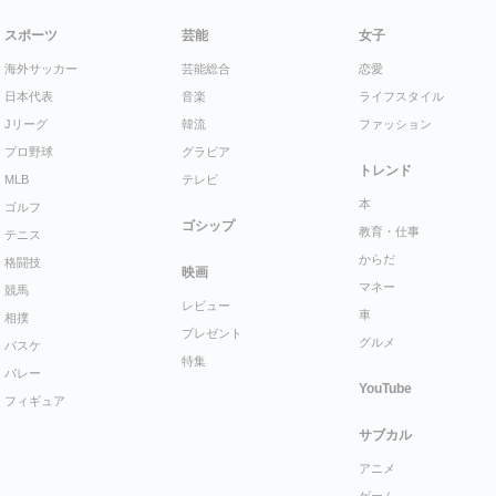
スポーツ
芸能
女子
海外サッカー
芸能総合
恋愛
日本代表
音楽
ライフスタイル
Jリーグ
韓流
ファッション
プロ野球
グラビア
トレンド
MLB
テレビ
本
ゴルフ
ゴシップ
教育・仕事
テニス
からだ
格闘技
映画
マネー
競馬
レビュー
車
相撲
プレゼント
グルメ
バスケ
特集
バレー
YouTube
フィギュア
サブカル
アニメ