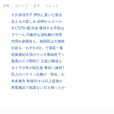
芸能
ゴシップ
女子
トレンド
大久保佳代子 男性に貢いだ過去
会えるの楽しみ 由伸からエール
月1万円の配当金 獲得する手段は
ラウール 印象的な逆転劇の背景
代理出産報告も…独国民は大激怒
出廷も「わずか4分」で退廷一幕
相葉雅紀出演のラジオ番組終了へ
最悪のクズ野郎だ 父親が陳述も
タイで少年が銃乱射 事前に練習?
巨人のベテラン左腕が「密会」か
本多被告 時速50キロ以上超過か
商業施設で面識ないJCを殴ったか