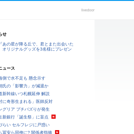
livedoor
らせ
『あの星が降る丘で、君とまた出会いた
』オリジナルグッズを3名様にプレゼン
ニュース
海側で水不足も 懸念示す
朗氏の「影響力」が減退か
道新幹線いつ札幌延伸 解説
対に奇形生まれる」医師反対
ングリア プチバズりが発生
モ新銀行「誕生祭」に盲点
づらい セルフレジに戸惑い
も冨安ら同僚に? 関係者指摘