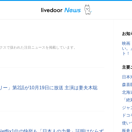
お知
映画
クスで扱われた注目ニュースを掲載しています。
い。
ト！
主要
日本
森喜
ー」第2話が10月19日に放送 主演は妻夫木聡
北海
「絶
ジャ
ドコ
使い
板倉
etflix1位の快挙も「日本人の力量」証明はならず