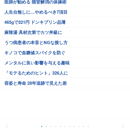
医師が勧める 猫背解消の体操術
人生台無しに…やめるべき7項目
465gで321円 ドンキプリン品薄
麻辣湯 具材次第でカツ丼級に
うつ病患者の本音とNGな接し方
キノコで血糖値スパイクを防ぐ
メンタルに良い影響を与える趣味
「モテるためのヒント」326人に
容姿と寿命 28年追跡で見えた差