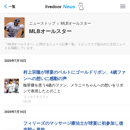
一覧
ニューストップ
>
MLBオールスター
MLBオールスター
『MLBオールスター』に関するニュース記事一覧。トピックスで扱われた注目ニュー
スを掲載しています。
2026年7月18日
村上宗隆が球宴のベルトにゴールドリボン、4歳ファ
ンへの想いに感動の声
髄芽腫を患う4歳のファン、メラニーちゃんへの想いをリボ
ンで表現したとのこと
ココカラネクスト
06:28
2026年7月16日
フィリーズのマッサージ療法士が球宴に初参加し後
半戦へ意欲