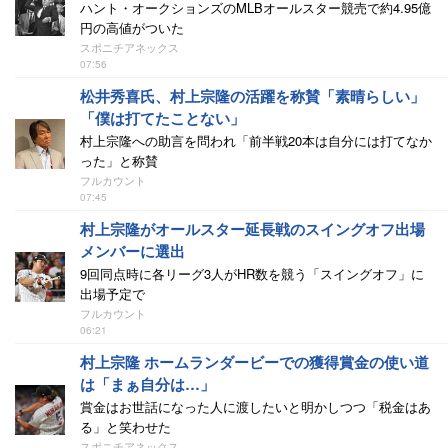
ハント・オークションズのMLBオールスター競売で約4.95億
円の高値がついた
スポニチアネックス
07:56
松井秀喜氏、村上宗隆の活躍を称賛「素晴らしい」
「僕は打てたことない」
村上宗隆への助言を問われ「前半戦20本は自分には打てなか
った」と称賛
フルカウント
07:45
村上宗隆がオールスター延長戦のスイングオフ出場
メンバーに選出
9回同点時に各リーグ3人がHR数を競う「スイングオフ」に
出場予定で
フルカウント
06:21
村上宗隆 ホームランダービーでの獲得賞金の使い道
は「まぁ自分は…」
賞金はお世話になった人に渡したいと明かしつつ「税金はあ
る」と笑わせた
スポニチアネックス