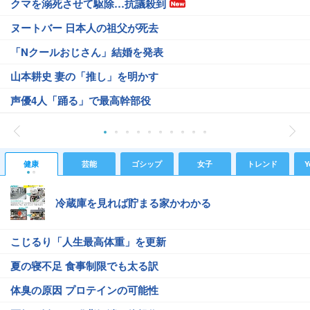
クマを溺死させて駆除…抗議殺到
ヌートバー 日本人の祖父が死去
「Nクールおじさん」結婚を発表
山本耕史 妻の「推し」を明かす
声優4人「踊る」で最高幹部役
健康
芸能
ゴシップ
女子
トレンド
Y
冷蔵庫を見れば貯まる家かわかる
こじるり「人生最高体重」を更新
夏の寝不足 食事制限でも太る訳
体臭の原因 プロテインの可能性