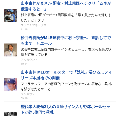
山本由伸がまさか 盟友・村上宗隆へチクリ「ムネが
優勝すると…」
村上宗隆のHRダービー1回戦敗退を「早く負けたんで帰りま
した」とチクリ
スポニチアネックス
11:18
松井秀喜氏がMLB球宴中に村上宗隆へ「直訴してで
も出て」とエール
試合中に村上宗隆内野手へインタビューし、右太もも裏の状
態を確認している
フルカウント
10:14
山本由伸 MLBオールスターで「洗礼」浴びる…フィ
リーズ本拠地での開催
フィラデルフィアの熱狂的ファンが敵チームに容赦ない洗礼
を浴びせたとのこと
フルカウント
09:18
歴代米大統領21人の直筆サイン入り野球ボールセッ
トが約5億円で落札