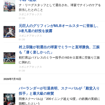
ナ・リーグスタッフとして選出され、球宴でナインのケアを
担当したとのこと
スポニチアネックス
01:30
元巨人のグリフィンがMLBオールスターに登板し、
3者凡退の好投を披露
スポニチアネックス
01:30
村上宗隆が初選出の球宴でミラーと直球勝負、三振
も「凄く楽しかった」
初打席はパドレスのミラー投手の163キロ直球に空振り三振
に倒れた
スポニチアネックス
01:30
2026年7月15日
バーランダーが引退表明、スクーバルが「殿堂入り
投手」と最大級の称賛
同僚スクーバルは「200イニング超え12度」の鉄腕の実績に
脱帽したという