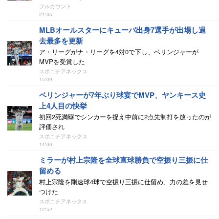
フルカウント
21:35
MLBオールスターにキューバ出身7選手が出場し過
去最多を更新
ア・リーグがナ・リーグを4対0で下し、ベリンジャーが
MVPを受賞した
スポニチアネックス
15:09
ベリンジャーが7年ぶり球宴でMVP、ヤンキース史
上4人目の快挙
初回2死満塁でシンカーを捉え中前に2点先制打を放ったのが
評価され
スポニチアネックス
14:00
ミラーが村上宗隆を全球直球勝負で空振り三振に仕
留める
村上宗隆を剛速球4球で空振り三振に仕留め、力の差を見せ
つけた
スポニチアネックス
12:52