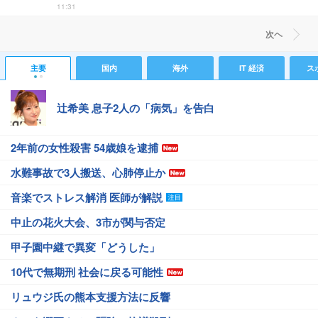
11:31
次ヘ
主要
国内
海外
IT 経済
ス
辻希美 息子2人の「病気」を告白
2年前の女性殺害 54歳娘を逮捕
水難事故で3人搬送、心肺停止か
音楽でストレス解消 医師が解説
中止の花火大会、3市が関与否定
甲子園中継で異変「どうした」
10代で無期刑 社会に戻る可能性
リュウジ氏の熊本支援方法に反響