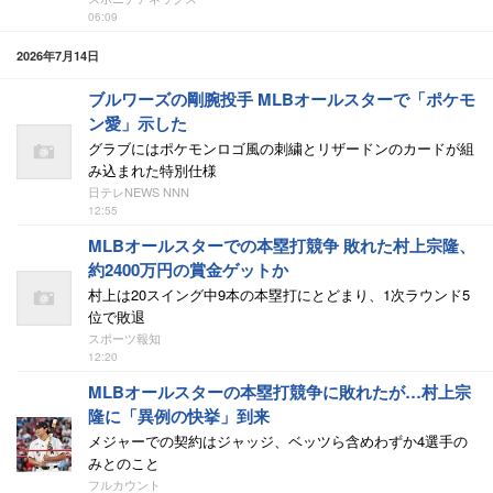
06:09
2026年7月14日
ブルワーズの剛腕投手 MLBオールスターで「ポケモ
ン愛」示した
グラブにはポケモンロゴ風の刺繍とリザードンのカードが組
み込まれた特別仕様
日テレNEWS NNN
12:55
MLBオールスターでの本塁打競争 敗れた村上宗隆、
約2400万円の賞金ゲットか
村上は20スイング中9本の本塁打にとどまり、1次ラウンド5
位で敗退
スポーツ報知
12:20
MLBオールスターの本塁打競争に敗れたが…村上宗
隆に「異例の快挙」到来
メジャーでの契約はジャッジ、ベッツら含めわずか4選手の
みとのこと
フルカウント