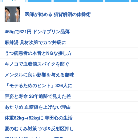
医師が勧める 猫背解消の体操術
465gで321円 ドンキプリン品薄
麻辣湯 具材次第でカツ丼級に
うつ病患者の本音とNGな接し方
キノコで血糖値スパイクを防ぐ
メンタルに良い影響を与える趣味
「モテるためのヒント」326人に
容姿と寿命 28年追跡で見えた差
あたりめ 血糖値を上げない理由
体重62kg→82kgに 寺田心の生活
夏のむくみ対策 ツボ&反射区押し