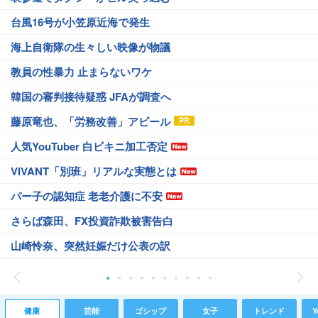
台風16号が小笠原近海で発生
海上自衛隊の生々しい映像が物議
教員の性暴力 止まらないワケ
韓国の審判接待疑惑 JFAが調査へ
藤原竜也、「労務改善」アピール
人気YouTuber 白ビキニ加工否定
VIVANT「別班」リアルな実態とは
パー子の認知症 老老介護に不安
さらば森田、FX投資詐欺被害告白
山崎怜奈、突然妊娠だけ公表の訳
健康
芸能
ゴシップ
女子
トレンド
Y