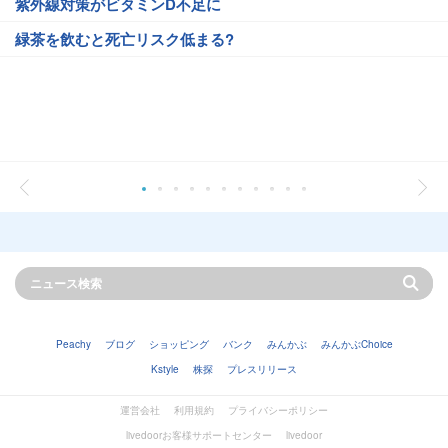
紫外線対策がビタミンD不足に
緑茶を飲むと死亡リスク低まる?
Peachy
ブログ
ショッピング
バンク
みんかぶ
みんかぶChoice
Kstyle
株探
プレスリリース
運営会社
利用規約
プライバシーポリシー
livedoorお客様サポートセンター
livedoor