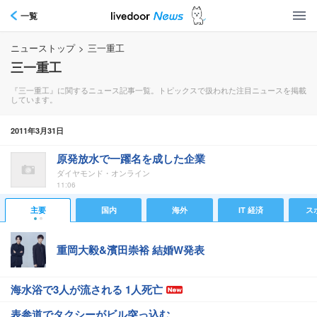
一覧
ニューストップ
>
三一重工
三一重工
『三一重工』に関するニュース記事一覧。トピックスで扱われた注目ニュースを掲載
しています。
2011年3月31日
原発放水で一躍名を成した企業
ダイヤモンド・オンライン
11:06
主要
国内
海外
IT 経済
ス
重岡大毅&濱田崇裕 結婚W発表
海水浴で3人が流される 1人死亡
表参道でタクシーがビル突っ込む