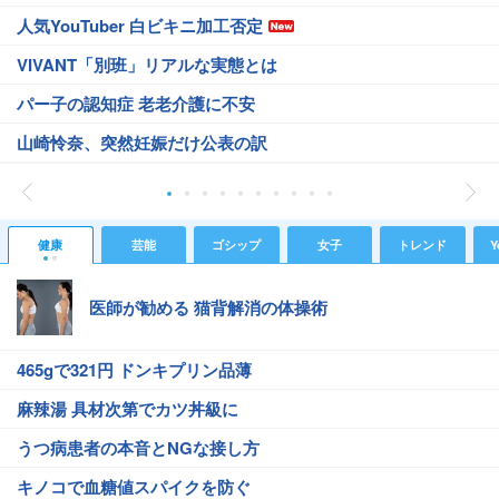
人気YouTuber 白ビキニ加工否定
VIVANT「別班」リアルな実態とは
パー子の認知症 老老介護に不安
山崎怜奈、突然妊娠だけ公表の訳
健康
芸能
ゴシップ
女子
トレンド
Y
医師が勧める 猫背解消の体操術
465gで321円 ドンキプリン品薄
麻辣湯 具材次第でカツ丼級に
うつ病患者の本音とNGな接し方
キノコで血糖値スパイクを防ぐ