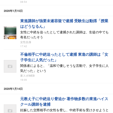
08:54
2020年1月15日
東進講師が強要未遂容疑で逮捕 受験生は動揺「授業
はどうなるん」
女性に中絶を迫ったとして逮捕された講師は、生徒の中でも
有名だったそう
女性自身
17:42
不倫相手に中絶迫ったとして逮捕 東進の講師は「女
子学生に人気だった」
関係者によると、「温和で優しそうな言動で、女子学生に人
気だった」という
東スポWEB
16:00
2020年1月14日
元教え子に中絶迫り脅迫か 著作物多数の東進ハイス
クール講師を逮捕
妊娠した交際相手の女性を脅し、中絶手術を受けさせようと