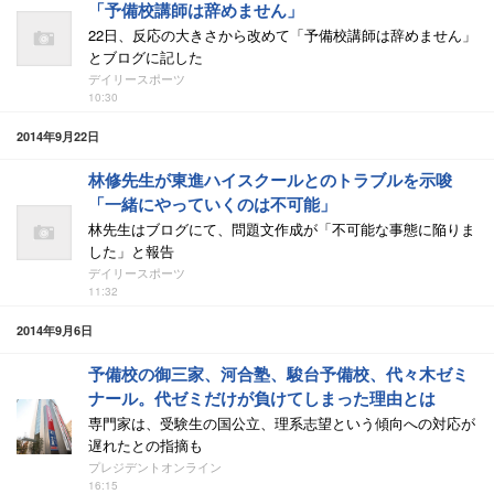
「予備校講師は辞めません」
22日、反応の大きさから改めて「予備校講師は辞めません」
とブログに記した
デイリースポーツ
10:30
2014年9月22日
林修先生が東進ハイスクールとのトラブルを示唆
「一緒にやっていくのは不可能」
林先生はブログにて、問題文作成が「不可能な事態に陥りま
した」と報告
デイリースポーツ
11:32
2014年9月6日
予備校の御三家、河合塾、駿台予備校、代々木ゼミ
ナール。代ゼミだけが負けてしまった理由とは
専門家は、受験生の国公立、理系志望という傾向への対応が
遅れたとの指摘も
プレジデントオンライン
16:15