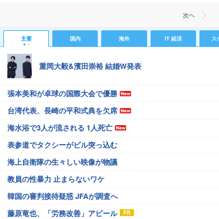
次ヘ
主要
国内
海外
IT 経済
ス
重岡大毅&濱田崇裕 結婚W発表
張本美和が卓球の国際大会で優勝
台湾代表、長崎の平和式典を欠席
海水浴で3人が流される 1人死亡
表参道でタクシーがビル突っ込む
海上自衛隊の生々しい映像が物議
教員の性暴力 止まらないワケ
韓国の審判接待疑惑 JFAが調査へ
藤原竜也、「労務改善」アピール