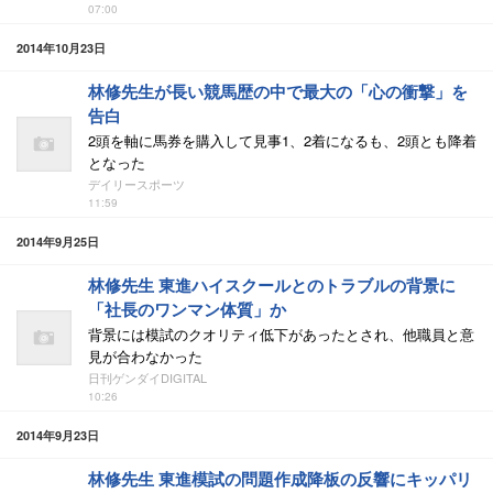
07:00
2014年10月23日
林修先生が長い競馬歴の中で最大の「心の衝撃」を
告白
2頭を軸に馬券を購入して見事1、2着になるも、2頭とも降着
となった
デイリースポーツ
11:59
2014年9月25日
林修先生 東進ハイスクールとのトラブルの背景に
「社長のワンマン体質」か
背景には模試のクオリティ低下があったとされ、他職員と意
見が合わなかった
日刊ゲンダイDIGITAL
10:26
2014年9月23日
林修先生 東進模試の問題作成降板の反響にキッパリ