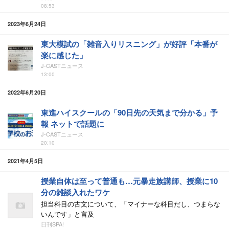
08:53
2023年6月24日
東大模試の「雑音入りリスニング」が好評「本番が
楽に感じた」
J-CASTニュース
13:00
2022年6月20日
東進ハイスクールの「90日先の天気まで分かる」予
報 ネットで話題に
J-CASTニュース
20:10
2021年4月5日
授業自体は至って普通も…元暴走族講師、授業に10
分の雑談入れたワケ
担当科目の古文について、「マイナーな科目だし、つまらな
いんです」と言及
日刊SPA!