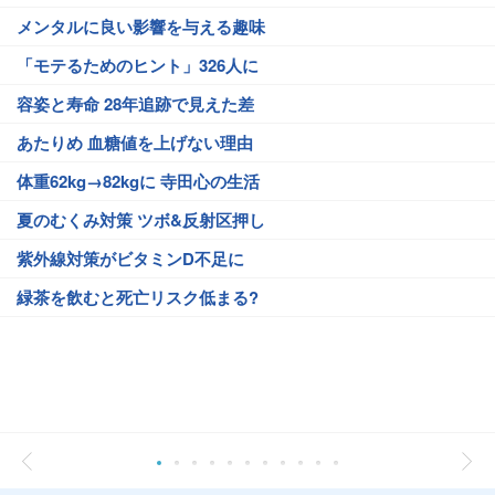
メンタルに良い影響を与える趣味
「モテるためのヒント」326人に
容姿と寿命 28年追跡で見えた差
あたりめ 血糖値を上げない理由
体重62kg→82kgに 寺田心の生活
夏のむくみ対策 ツボ&反射区押し
紫外線対策がビタミンD不足に
緑茶を飲むと死亡リスク低まる?