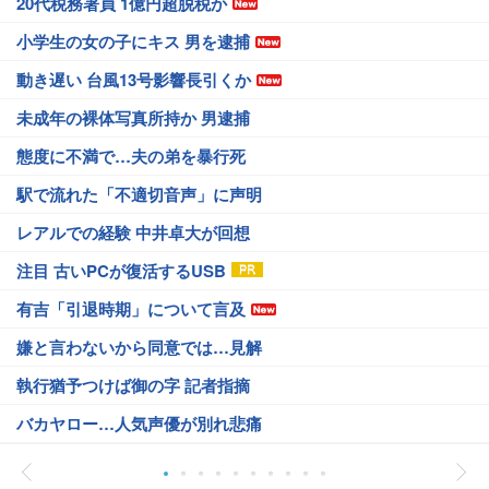
20代税務署員 1億円超脱税か
小学生の女の子にキス 男を逮捕
動き遅い 台風13号影響長引くか
未成年の裸体写真所持か 男逮捕
態度に不満で…夫の弟を暴行死
駅で流れた「不適切音声」に声明
レアルでの経験 中井卓大が回想
注目 古いPCが復活するUSB
有吉「引退時期」について言及
嫌と言わないから同意では…見解
執行猶予つけば御の字 記者指摘
バカヤロー…人気声優が別れ悲痛