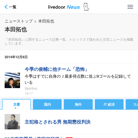
一覧
ニューストップ
>
本田拓也
本田拓也
『本田拓也』に関するニュース記事一覧。トピックスで扱われた注目ニュースを掲載
しています。
2014年12月8日
今季の俊輔に他チーム「恐怖」
今季はすでに自身のＪ最多得点数に並ぶ9ゴールを記録して
いる
Sportiva
18:17
主要
国内
海外
IT 経済
ス
主犯格とされる男 無期懲役判決