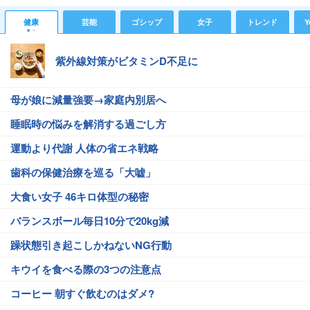
健康
芸能
ゴシップ
女子
トレンド
Y
紫外線対策がビタミンD不足に
母が娘に減量強要→家庭内別居へ
睡眠時の悩みを解消する過ごし方
運動より代謝 人体の省エネ戦略
歯科の保健治療を巡る「大嘘」
大食い女子 46キロ体型の秘密
バランスボール毎日10分で20kg減
躁状態引き起こしかねないNG行動
キウイを食べる際の3つの注意点
コーヒー 朝すぐ飲むのはダメ?