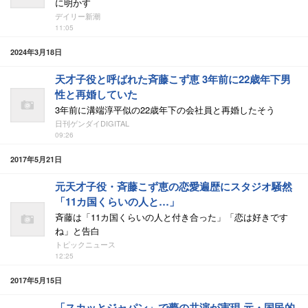
に明かす
デイリー新潮
11:05
2024年3月18日
天才子役と呼ばれた斉藤こず恵 3年前に22歳年下男
性と再婚していた
3年前に溝端淳平似の22歳年下の会社員と再婚したそう
日刊ゲンダイDIGITAL
09:26
2017年5月21日
元天才子役・斉藤こず恵の恋愛遍歴にスタジオ騒然
「11カ国くらいの人と…」
斉藤は「11カ国くらいの人と付き合った」「恋は好きです
ね」と告白
トピックニュース
12:25
2017年5月15日
「スカッとジャパン」で夢の共演が実現 元・国民的