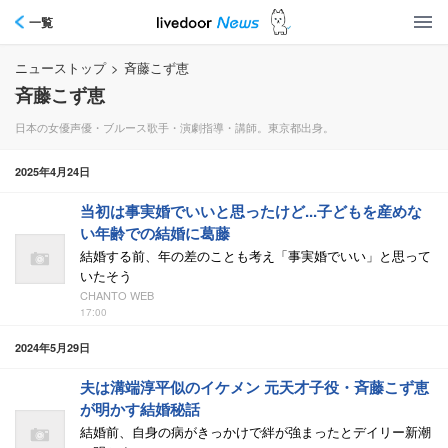
一覧
ニューストップ
>
斉藤こず恵
斉藤こず恵
日本の女優声優・ブルース歌手・演劇指導・講師。東京都出身。
2025年4月24日
当初は事実婚でいいと思ったけど...子どもを産めな
い年齢での結婚に葛藤
結婚する前、年の差のことも考え「事実婚でいい」と思って
いたそう
CHANTO WEB
17:00
2024年5月29日
夫は溝端淳平似のイケメン 元天才子役・斉藤こず恵
が明かす結婚秘話
結婚前、自身の病がきっかけで絆が強まったとデイリー新潮