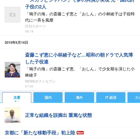
子役の2人
「鳩子の海」の斎藤こず恵と「おしん」の小林綾子は子役時
代に一斉を風靡
日刊スポーツ
08:19
2015年5月14日
斎藤こず恵に小林綾子など…昭和の朝ドラで人気博
した子役達
「鳩子の海」の斎藤こず恵、「おしん」で少女期を演じた小
林綾子
NEWSポストセブン
07:00
主要
国内
海外
IT 経済
ス
正常な組織を誤摘出 重篤な状態
京都に「新たな移動手段」初上陸