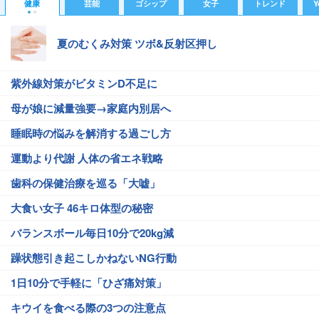
健康
芸能
ゴシップ
女子
トレンド
Y
夏のむくみ対策 ツボ&反射区押し
紫外線対策がビタミンD不足に
母が娘に減量強要→家庭内別居へ
睡眠時の悩みを解消する過ごし方
運動より代謝 人体の省エネ戦略
歯科の保健治療を巡る「大嘘」
大食い女子 46キロ体型の秘密
バランスボール毎日10分で20kg減
躁状態引き起こしかねないNG行動
1日10分で手軽に「ひざ痛対策」
キウイを食べる際の3つの注意点