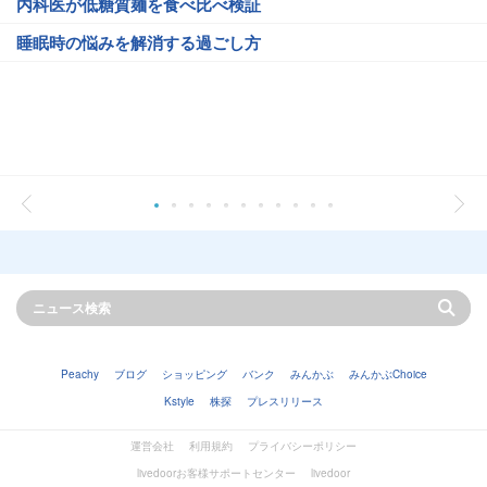
内科医が低糖質麺を食べ比べ検証
睡眠時の悩みを解消する過ごし方
Peachy
ブログ
ショッピング
バンク
みんかぶ
みんかぶChoice
Kstyle
株探
プレスリリース
運営会社
利用規約
プライバシーポリシー
livedoorお客様サポートセンター
livedoor