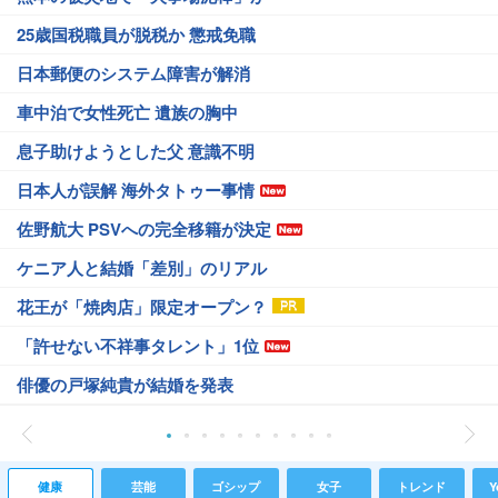
25歳国税職員が脱税か 懲戒免職
日本郵便のシステム障害が解消
車中泊で女性死亡 遺族の胸中
息子助けようとした父 意識不明
日本人が誤解 海外タトゥー事情
佐野航大 PSVへの完全移籍が決定
ケニア人と結婚「差別」のリアル
花王が「焼肉店」限定オープン？
「許せない不祥事タレント」1位
俳優の戸塚純貴が結婚を発表
健康
芸能
ゴシップ
女子
トレンド
Y