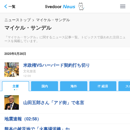
一覧
ニューストップ
>
マイケル・サンデル
マイケル・サンデル
『マイケル・サンデル』に関するニュース記事一覧。トピックスで扱われた注目ニュ
ースを掲載しています。
2025年5月28日
米政権VSハーバード契約打ち切り
文化放送
12:00
主要
国内
海外
IT 経済
ス
山田五郎さん「アド街」で名言
地震速報（02:58）
熊本の被災地で「火事場泥棒」か