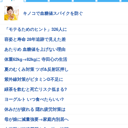
キノコで血糖値スパイクを防ぐ
「モテるためのヒント」326人に
容姿と寿命 28年追跡で見えた差
あたりめ 血糖値を上げない理由
体重62kg→82kgに 寺田心の生活
夏のむくみ対策 ツボ&反射区押し
紫外線対策がビタミンD不足に
緑茶を飲むと死亡リスク低まる?
ヨーグルト いつ食べたらいい?
休みだが疲れる 隠れ疲労対策は
母が娘に減量強要→家庭内別居へ