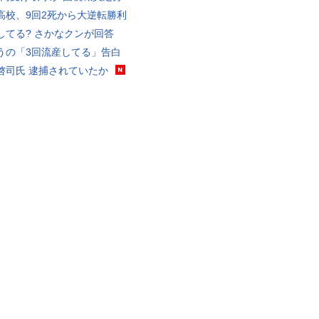
高校、9回2死から大逆転勝利
してる? さかなクンが回答
うの「3回流産してる」告白
啓司氏 逮捕されていたか