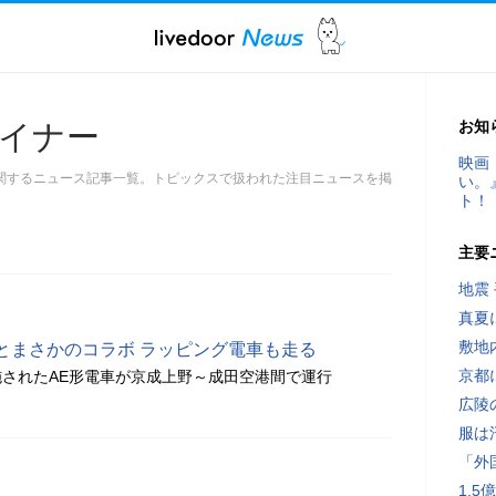
お知
イナー
映画
関するニュース記事一覧。トピックスで扱われた注目ニュースを掲
い。
ト！
主要
地震
真夏
敷地
とまさかのコラボ ラッピング電車も走る
京都
されたAE形電車が京成上野～成田空港間で運行
広陵
服は
「外
1.