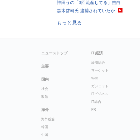
神田うの「3回流産してる」告白
黒木啓司氏 逮捕されていたか
もっと見る
ニューストップ
IT 経済
経済総合
主要
マーケット
Web
国内
ガジェット
社会
ITビジネス
政治
IT総合
海外
PR
海外総合
韓国
中国