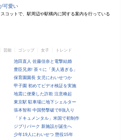
が可愛い
マスコットで、駅周辺や駅構内に関する案内を行っている
芸能
ゴシップ
女子
トレンド
池田直人 佐藤佳奈と電撃結婚
豊臣兄弟! 茶々に「美人過ぎる」
保育園園長 女児にわいせつか
甲子園 初めてビデオ検証を実施
地震に便乗した詐欺 注意喚起
東京駅 駐車場に地下シェルター
張本智和 中国勢撃破で8強入り
「ドキュメンタル」米国で初制作
ジブリパーク 新施設が誕生へ
少年19人にわいせつ 懲役15年