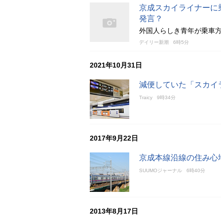
京成スカイライナーに
発言？
外国人らしき青年が乗車
デイリー新潮
6時5分
2021年10月31日
減便していた「スカイ
Traicy
9時34分
2017年9月22日
京成本線沿線の住み心
SUUMOジャーナル
6時40分
2013年8月17日