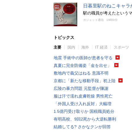
日暮里駅のねこキャラ
駅の職員が考えたという
ガジェット通信
19時0分
トピックス
主要
国内
海外
IT 経済
スポーツ
地震 手術中の医師が患者を守る
真夏に完全防備姿「金を出せ」
敷地内で義父はねる 意識不明
京都に「新たな移動手段」初上陸
広陵の暴力問題 元監督が陳謝
服は汗で濡れ皮膚乾燥 男性死亡
「外国人受け入れ反対」大幅増
1.5億円受け取りか 国税職員処分
有明高校、9回2死から大逆転勝利
結婚してる? さかなクンが回答