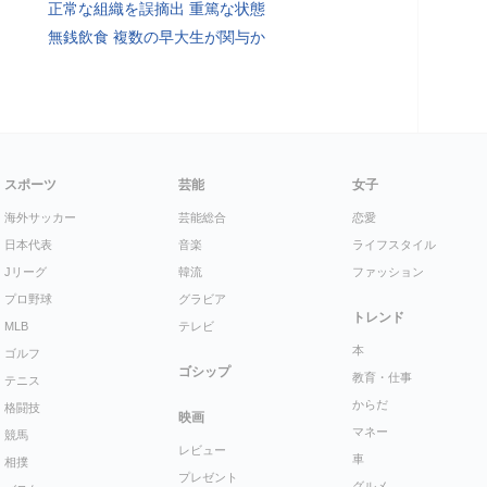
正常な組織を誤摘出 重篤な状態
無銭飲食 複数の早大生が関与か
スポーツ
芸能
女子
海外サッカー
芸能総合
恋愛
日本代表
音楽
ライフスタイル
Jリーグ
韓流
ファッション
プロ野球
グラビア
トレンド
MLB
テレビ
本
ゴルフ
ゴシップ
教育・仕事
テニス
からだ
格闘技
映画
マネー
競馬
レビュー
車
相撲
プレゼント
グルメ