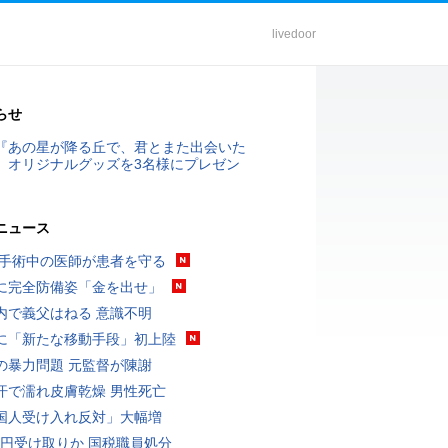
livedoor
らせ
『あの星が降る丘で、君とまた出会いた
』オリジナルグッズを3名様にプレゼン
ニュース
 手術中の医師が患者を守る
に完全防備姿「金を出せ」
内で義父はねる 意識不明
に「新たな移動手段」初上陸
の暴力問題 元監督が陳謝
汗で濡れ皮膚乾燥 男性死亡
国人受け入れ反対」大幅増
5億円受け取りか 国税職員処分