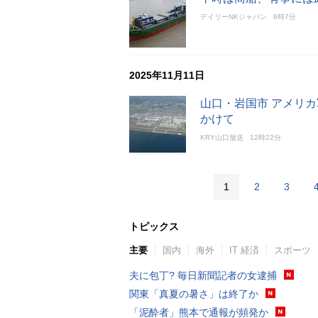
デイリーNKジャパン
6時7分
2025年11月11日
山口・岩国市 アメリカ
かけて
KRY山口放送
12時22分
1
2
3
トピックス
主要
国内
海外
IT 経済
スポーツ
夫に包丁? 毎日新聞記者の女逮捕
関東「真夏の暑さ」は終了か
「泥酔者」熊本で通報が頻発か