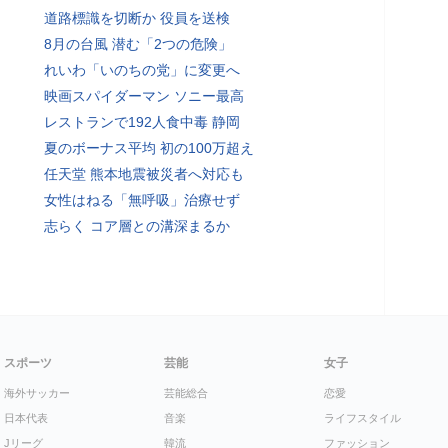
道路標識を切断か 役員を送検
8月の台風 潜む「2つの危険」
れいわ「いのちの党」に変更へ
映画スパイダーマン ソニー最高
レストランで192人食中毒 静岡
夏のボーナス平均 初の100万超え
任天堂 熊本地震被災者へ対応も
女性はねる「無呼吸」治療せず
志らく コア層との溝深まるか
スポーツ
芸能
女子
海外サッカー
芸能総合
恋愛
日本代表
音楽
ライフスタイル
Jリーグ
韓流
ファッション