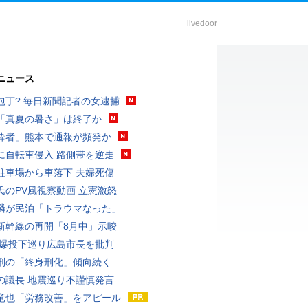
livedoor
ニュース
包丁? 毎日新聞記者の女逮捕
「真夏の暑さ」は終了か
酔者」熊本で通報が頻発か
に自転車侵入 路側帯を逆走
駐車場から車落下 夫婦死傷
氏のPV風視察動画 立憲激怒
隣が民泊「トラウマなった」
新幹線の再開「8月中」示唆
原爆投下巡り広島市長を批判
刑の「終身刑化」傾向続く
の議長 地震巡り不謹慎発言
竜也「労務改善」をアピール