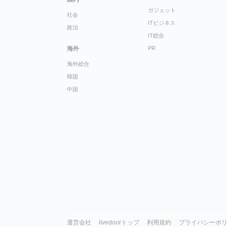
ガジェット
社会
ITビジネス
政治
IT総合
海外
PR
海外総合
韓国
中国
運営会社
livedoorトップ
利用規約
プライバシーポ