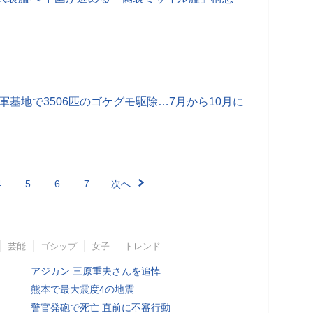
軍基地で3506匹のゴケグモ駆除…7月から10月に
4
5
6
7
次へ
芸能
ゴシップ
女子
トレンド
アジカン 三原重夫さんを追悼
熊本で最大震度4の地震
警官発砲で死亡 直前に不審行動