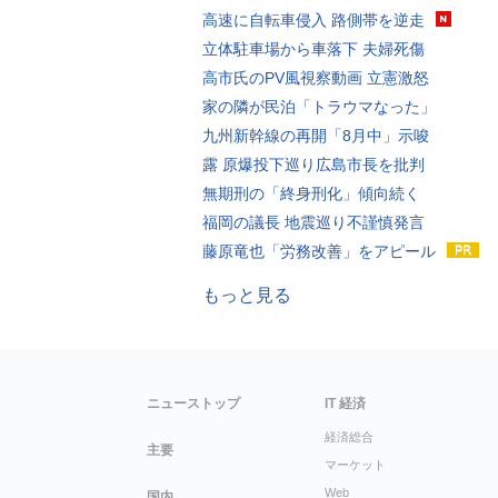
高速に自転車侵入 路側帯を逆走
立体駐車場から車落下 夫婦死傷
高市氏のPV風視察動画 立憲激怒
家の隣が民泊「トラウマなった」
九州新幹線の再開「8月中」示唆
露 原爆投下巡り広島市長を批判
無期刑の「終身刑化」傾向続く
福岡の議長 地震巡り不謹慎発言
藤原竜也「労務改善」をアピール
もっと見る
ニューストップ
IT 経済
経済総合
主要
マーケット
Web
国内