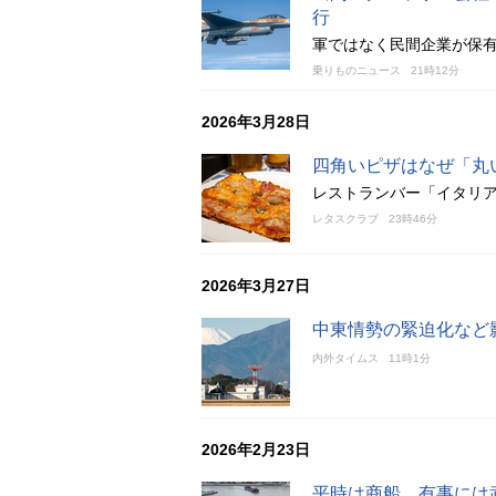
行
軍ではなく民間企業が保
乗りものニュース
21時12分
2026年3月28日
四角いピザはなぜ「丸い
レストランバー「イタリア
レタスクラブ
23時46分
2026年3月27日
中東情勢の緊迫化など
内外タイムス
11時1分
2026年2月23日
平時は商船、有事には