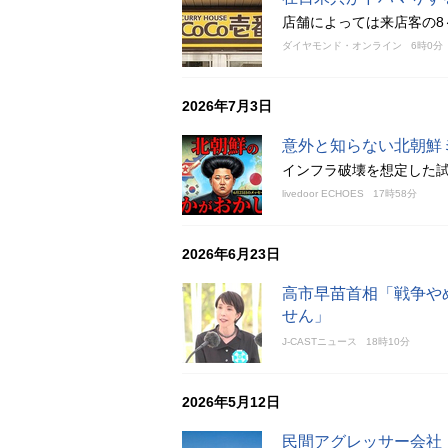
店舗によっては来店客の8
ダイヤモンド・オンライン
6時0分
2026年7月3日
意外と知らない北朝鮮
インフラ破壊を想定した
livedoor ECHOES
17時58分
2026年6月23日
高市早苗首相「戦争や
せん」
J-CASTニュース
18時10分
2026年5月12日
民間アグレッサー会社「