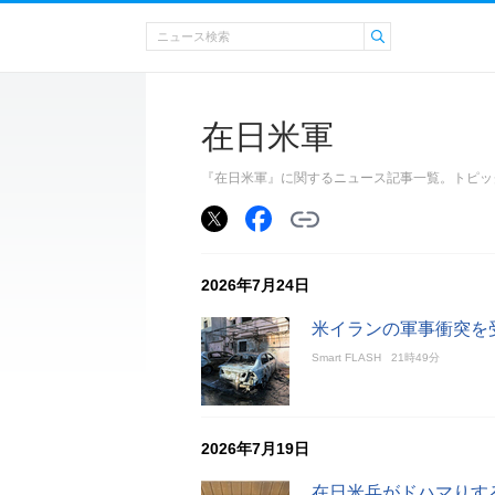
在日米軍
『在日米軍』に関するニュース記事一覧。トピッ
2026年7月24日
米イランの軍事衝突を
Smart FLASH
21時49分
2026年7月19日
在日米兵がドハマりす