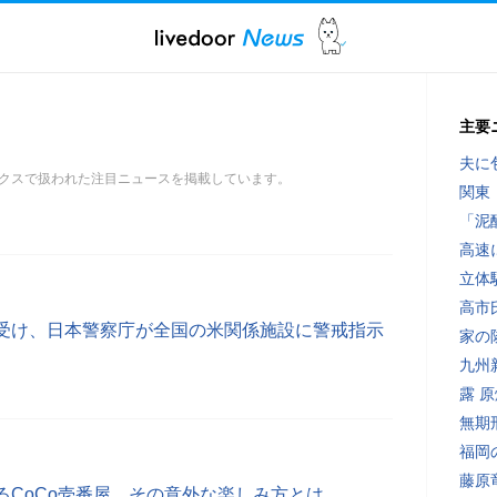
主要
夫に
クスで扱われた注目ニュースを掲載しています。
関東
「泥
高速
立体
高市
受け、日本警察庁が全国の米関係施設に警戒指示
家の
九州
露 
無期
福岡
藤原
るCoCo壱番屋、その意外な楽しみ方とは