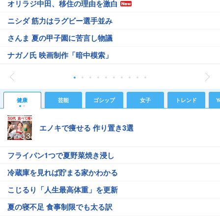
オリラジ中田、移住の理由を激白
ニシダ 筋力はラグビー選手並み
さんま 夏の甲子園に苦言し物議
ナガノ氏 映画制作「暗中模索」
健康
芸能
ゴシップ
女子
トレンド
Y
エノキで痩せる 作り置き3選
フライパン1つで夏野菜焼き浸し
冷蔵庫を見れば貯まる家かわかる
こじるり「人生最高体重」を更新
夏の寝不足 食事制限でも太る訳