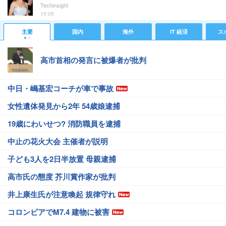
Techinsight
10:05
主要
国内
海外
IT 経済
ス
高市首相の発言に被爆者が批判
中日・嶋基宏コーチが車で事故
女性遺体発見から2年 54歳娘逮捕
19歳にわいせつ? 消防職員を逮捕
中止の花火大会 主催者が説明
子ども3人を2日半放置 母親逮捕
高市氏の態度 芥川賞作家が批判
井上康生氏が注意喚起 規律守れ
コロンビアでM7.4 建物に被害