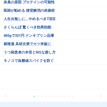
体臭の原因 プロテインの可能性
医師が勧める 猫背解消の体操術
人生台無しに…やめるべき7項目
さくらんぼ 驚くべき効果効能
465gで321円 ドンキプリン品薄
麻辣湯 具材次第でカツ丼級に
うつ病患者の本音とNGな接し方
キノコで血糖値スパイクを防ぐ