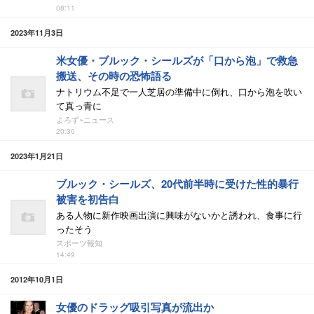
08:11
2023年11月3日
米女優・ブルック・シールズが「口から泡」で救急
搬送、その時の恐怖語る
ナトリウム不足で一人芝居の準備中に倒れ、口から泡を吹い
て真っ青に
よろず~ニュース
20:30
2023年1月21日
ブルック・シールズ、20代前半時に受けた性的暴行
被害を初告白
ある人物に新作映画出演に興味がないかと誘われ、食事に行
ったそう
スポーツ報知
14:49
2012年10月1日
女優のドラッグ吸引写真が流出か