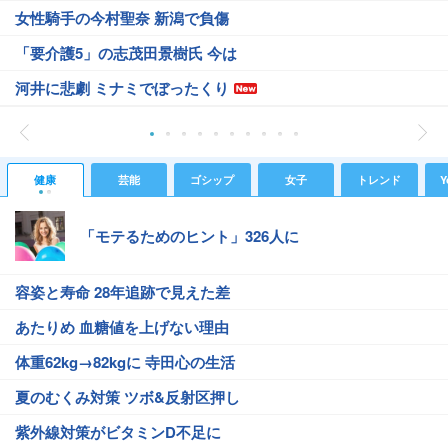
女性騎手の今村聖奈 新潟で負傷
「要介護5」の志茂田景樹氏 今は
河井に悲劇 ミナミでぼったくり
健康
芸能
ゴシップ
女子
トレンド
Y
「モテるためのヒント」326人に
容姿と寿命 28年追跡で見えた差
あたりめ 血糖値を上げない理由
体重62kg→82kgに 寺田心の生活
夏のむくみ対策 ツボ&反射区押し
紫外線対策がビタミンD不足に