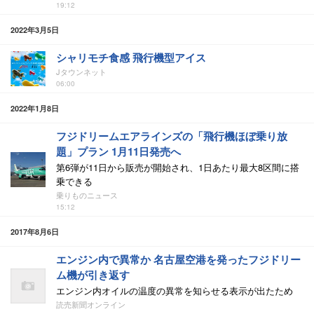
19:12
2022年3月5日
シャリモチ食感 飛行機型アイス
Jタウンネット
06:00
2022年1月8日
フジドリームエアラインズの「飛行機ほぼ乗り放
題」プラン 1月11日発売へ
第6弾が11日から販売が開始され、1日あたり最大8区間に搭
乗できる
乗りものニュース
15:12
2017年8月6日
エンジン内で異常か 名古屋空港を発ったフジドリー
ム機が引き返す
エンジン内オイルの温度の異常を知らせる表示が出たため
読売新聞オンライン