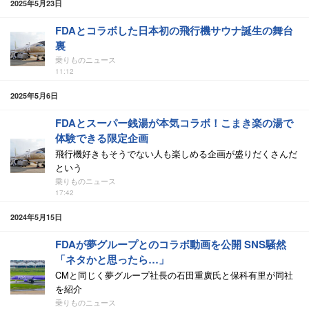
2025年5月23日
FDAとコラボした日本初の飛行機サウナ誕生の舞台
裏
乗りものニュース
11:12
2025年5月6日
FDAとスーパー銭湯が本気コラボ！こまき楽の湯で
体験できる限定企画
飛行機好きもそうでない人も楽しめる企画が盛りだくさんだ
という
乗りものニュース
17:42
2024年5月15日
FDAが夢グループとのコラボ動画を公開 SNS騒然
「ネタかと思ったら…」
CMと同じく夢グループ社長の石田重廣氏と保科有里が同社
を紹介
乗りものニュース