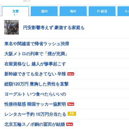
20:11
主要
国内
海外
IT 経済
ス
円安影響考えず 豪遊する家庭も
東名や関越道で帰省ラッシュ渋滞
大阪メトロの列車で「煙が充満」
在留資格なし 越人が惨事起こす
新幹線できても生きてない 辛辣
総額120万円 豊胸した男性を直撃
ヨーグルト いつ食べたらいいの
性接待疑惑 韓国サッカー協釈明
レンタカー予約 10万円分当たる
北京五輪スノボ銅の冨田が結婚