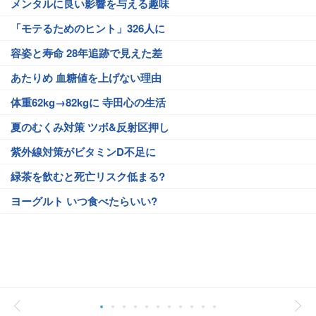
メンタルに良い影響を与える趣味
「モテるためのヒント」326人に
容姿と寿命 28年追跡で見えた差
あたりめ 血糖値を上げない理由
体重62kg→82kgに 寺田心の生活
夏のむくみ対策 ツボ&反射区押し
紫外線対策がビタミンD不足に
緑茶を飲むと死亡リスク低まる?
ヨーグルト いつ食べたらいい?