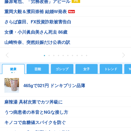
藤原竜也、「労務改善」アピール
重岡大毅＆濱田崇裕 結婚W発表
さらば森田、FX投資詐欺被害告白
女優・小川眞由美さん死去 86歳
山崎怜奈、突然妊娠だけ公表の訳
健康
芸能
ゴシップ
女子
トレンド
Y
465gで321円 ドンキプリン品薄
麻辣湯 具材次第でカツ丼級に
うつ病患者の本音とNGな接し方
キノコで血糖値スパイクを防ぐ