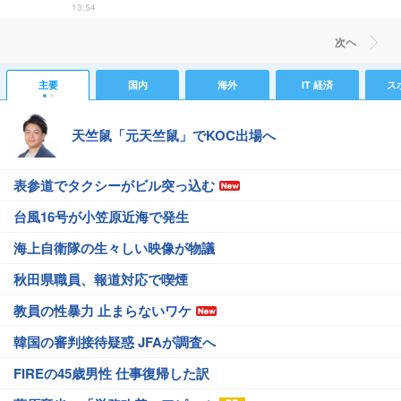
13:54
次ヘ
主要
国内
海外
IT 経済
ス
天竺鼠「元天竺鼠」でKOC出場へ
表参道でタクシーがビル突っ込む
台風16号が小笠原近海で発生
海上自衛隊の生々しい映像が物議
秋田県職員、報道対応で喫煙
教員の性暴力 止まらないワケ
韓国の審判接待疑惑 JFAが調査へ
FIREの45歳男性 仕事復帰した訳