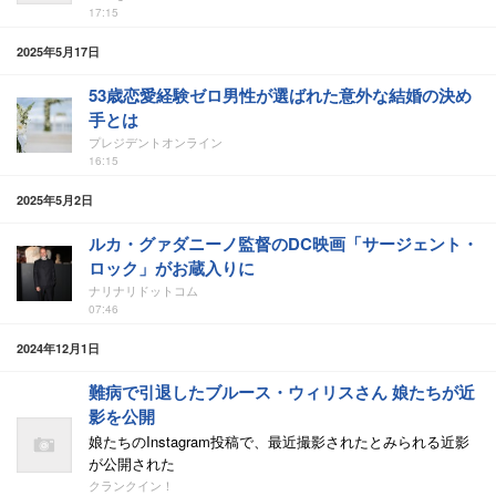
17:15
2025年5月17日
53歳恋愛経験ゼロ男性が選ばれた意外な結婚の決め
手とは
プレジデントオンライン
16:15
2025年5月2日
ルカ・グァダニーノ監督のDC映画「サージェント・
ロック」がお蔵入りに
ナリナリドットコム
07:46
2024年12月1日
難病で引退したブルース・ウィリスさん 娘たちが近
影を公開
娘たちのInstagram投稿で、最近撮影されたとみられる近影
が公開された
クランクイン！