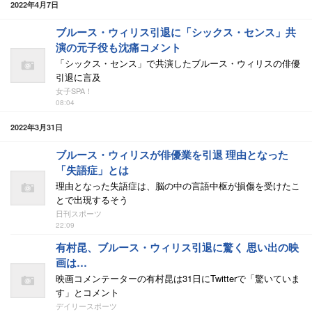
2022年4月7日
ブルース・ウィリス引退に「シックス・センス」共
演の元子役も沈痛コメント
「シックス・センス」で共演したブルース・ウィリスの俳優
引退に言及
女子SPA！
08:04
2022年3月31日
ブルース・ウィリスが俳優業を引退 理由となった
「失語症」とは
理由となった失語症は、脳の中の言語中枢が損傷を受けたこ
とで出現するそう
日刊スポーツ
22:09
有村昆、ブルース・ウィリス引退に驚く 思い出の映
画は…
映画コメンテーターの有村昆は31日にTwitterで「驚いていま
す」とコメント
デイリースポーツ