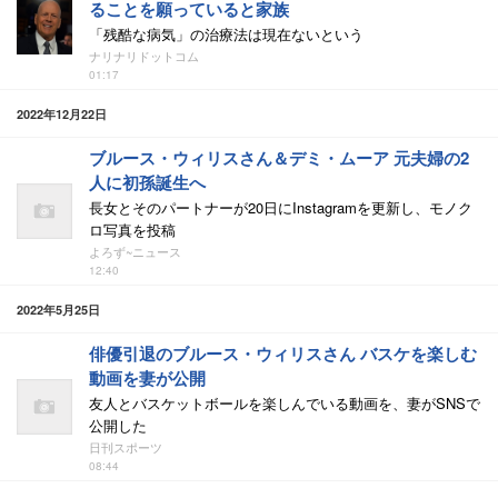
ることを願っていると家族
「残酷な病気」の治療法は現在ないという
ナリナリドットコム
01:17
2022年12月22日
ブルース・ウィリスさん＆デミ・ムーア 元夫婦の2
人に初孫誕生へ
長女とそのパートナーが20日にInstagramを更新し、モノク
ロ写真を投稿
よろず~ニュース
12:40
2022年5月25日
俳優引退のブルース・ウィリスさん バスケを楽しむ
動画を妻が公開
友人とバスケットボールを楽しんでいる動画を、妻がSNSで
公開した
日刊スポーツ
08:44