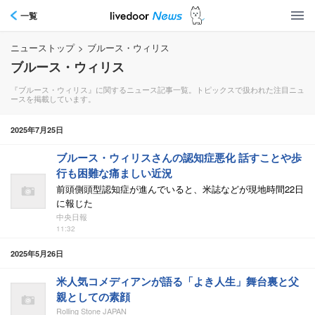
一覧
ニューストップ
>
ブルース・ウィリス
ブルース・ウィリス
『ブルース・ウィリス』に関するニュース記事一覧。トピックスで扱われた注目ニュ
ースを掲載しています。
2025年7月25日
ブルース・ウィリスさんの認知症悪化 話すことや歩
行も困難な痛ましい近況
前頭側頭型認知症が進んでいると、米誌などが現地時間22日
に報じた
中央日報
11:32
2025年5月26日
米人気コメディアンが語る「よき人生」舞台裏と父
親としての素顔
Rolling Stone JAPAN