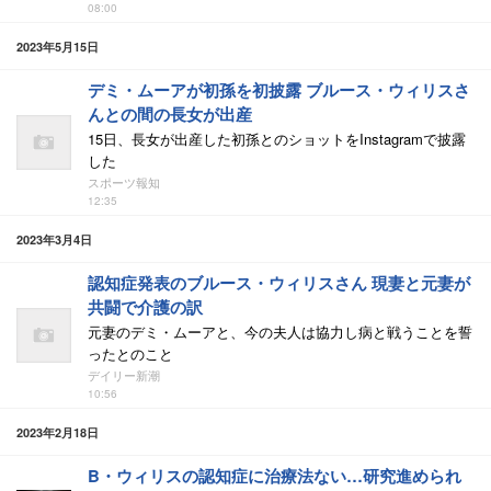
08:00
2023年5月15日
デミ・ムーアが初孫を初披露 ブルース・ウィリスさ
んとの間の長女が出産
15日、長女が出産した初孫とのショットをInstagramで披露
した
スポーツ報知
12:35
2023年3月4日
認知症発表のブルース・ウィリスさん 現妻と元妻が
共闘で介護の訳
元妻のデミ・ムーアと、今の夫人は協力し病と戦うことを誓
ったとのこと
デイリー新潮
10:56
2023年2月18日
B・ウィリスの認知症に治療法ない…研究進められ