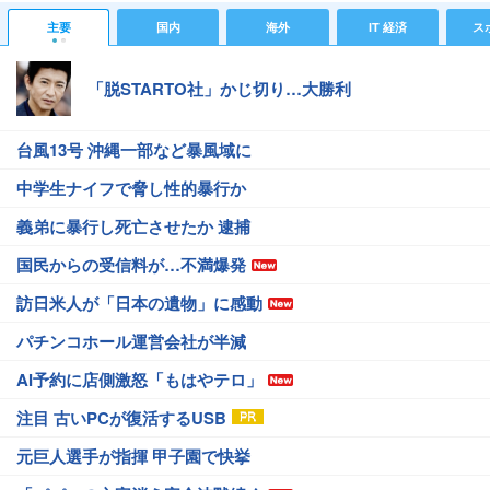
主要
国内
海外
IT 経済
ス
「脱STARTO社」かじ切り…大勝利
台風13号 沖縄一部など暴風域に
中学生ナイフで脅し性的暴行か
義弟に暴行し死亡させたか 逮捕
国民からの受信料が…不満爆発
訪日米人が「日本の遺物」に感動
パチンコホール運営会社が半減
AI予約に店側激怒「もはやテロ」
注目 古いPCが復活するUSB
元巨人選手が指揮 甲子園で快挙