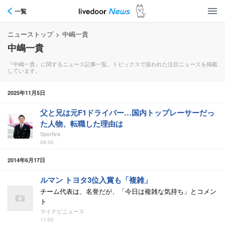
一覧
ニューストップ
>
中嶋一貴
中嶋一貴
『中嶋一貴』に関するニュース記事一覧。トピックスで扱われた注目ニュースを掲載
しています。
2025年11月5日
父と兄は元F1ドライバー…国内トップレーサーだっ
た人物、転職した理由は
Sportiva
09:50
2014年6月17日
ルマン トヨタ3位入賞も「複雑」
チーム代表は、名誉だが、「今日は複雑な気持ち」とコメン
ト
マイナビニュース
11:00