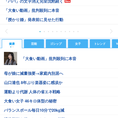
「パパ」の文字消え完全沈黙続く
「大食い動画」批判殺到に本音
「授かり婚」発表前に見せた行動
健康
芸能
ゴシップ
女子
トレンド
Y
「大食い動画」批判殺到に本音
母が娘に減量強要→家庭内別居へ
山口達也 8年ぶり楽器姿に感涙か
運動より代謝 人体の省エネ戦略
大食い女子 46キロ体型の秘密
バランスボール毎日10分で20kg減