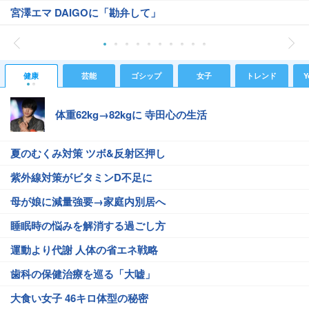
宮澤エマ DAIGOに「勘弁して」
健康
芸能
ゴシップ
女子
トレンド
Y
体重62kg→82kgに 寺田心の生活
夏のむくみ対策 ツボ&反射区押し
紫外線対策がビタミンD不足に
母が娘に減量強要→家庭内別居へ
睡眠時の悩みを解消する過ごし方
運動より代謝 人体の省エネ戦略
歯科の保健治療を巡る「大嘘」
大食い女子 46キロ体型の秘密