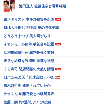
池田直人 佐藤佳奈と電撃結婚
銀メダリスト 本多灯被告を起訴
SNS大手5社に詐欺対策の強化要請
どうろうまつり 美人画ずらり
イオンモール熊本 献花台を設置
江別集団暴行死 裁判長強く非難
正常な組織を誤摘出 重篤な状態
くら寿司 閉店間際の大盛り話題
日ハムvs楽天「死球合戦」不穏
黒木啓司氏 逮捕されていたか
テオくん 加藤乃愛との破局発表
佐藤二朗 約3週間ぶりにX投稿