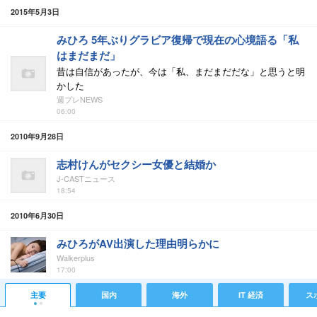
2015年5月3日
みひろ 5年ぶりグラビア復帰で現在の心境語る「私
はまだまだ」
昔は自信があったが、今は「私、まだまだだな」と思うと明
かした
週プレNEWS
06:00
2010年9月28日
志村けんがセクシー女優と結婚か
J-CASTニュース
18:54
2010年6月30日
みひろがAV出演した理由明らかに
Walkerplus
17:00
主要
国内
海外
IT 経済
ス