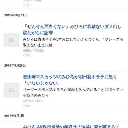
スポーツ報知
08:33
2018年10月11日
「ぜんぜん面白くない」みひろに容赦ないダメ出し
涙ながらに謝罪
みひろは青唐辛子を5本束にしてかぶりつくも、1フレーズも
歌えないまま失格
ABEMA TIMES
21:00
2018年3月26日
恵比寿マスカッツのみひろが明日花キララに怒り
「いないじゃない」
リーダーの明日花キララが収録を休んでいることに憤ってい
る様子のみひろ
ABEMA TIMES
13:00
2017年5月1日
みひろ AV現役当時の年収は「渋谷に家が買えるく