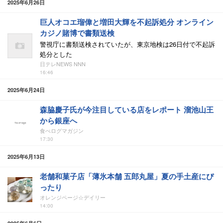
2025年6月26日
巨人オコエ瑠偉と増田大輝を不起訴処分 オンライン
カジノ賭博で書類送検
警視庁に書類送検されていたが、東京地検は26日付で不起訴
処分とした
日テレNEWS NNN
16:46
2025年6月24日
森脇慶子氏が今注目している店をレポート 溜池山王
から銀座へ
食べログマガジン
17:30
2025年6月13日
老舗和菓子店「薄氷本舗 五郎丸屋」夏の手土産にぴ
ったり
オレンジページ☆デイリー
14:00