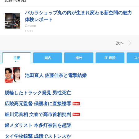
2025年6月6日
バカラショップ丸の内が生まれ変わる新空間の魅力
体験レポート
Octane
16:11
次ヘ
主要
国内
海外
IT 経済
ス
池田直人 佐藤佳奈と電撃結婚
脱輪したトラック発見 男性死亡
広陵高元監督 保護者に直接謝罪
細川元首相 文春で高市首相批判
銀メダリスト 本多灯被告を起訴
タイ学校銃撃 成績でストレスか