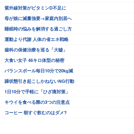
紫外線対策がビタミンD不足に
母が娘に減量強要→家庭内別居へ
睡眠時の悩みを解消する過ごし方
運動より代謝 人体の省エネ戦略
歯科の保健治療を巡る「大嘘」
大食い女子 46キロ体型の秘密
バランスボール毎日10分で20kg減
躁状態引き起こしかねないNG行動
1日10分で手軽に「ひざ痛対策」
キウイを食べる際の3つの注意点
コーヒー 朝すぐ飲むのはダメ?