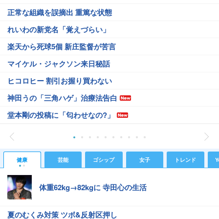
正常な組織を誤摘出 重篤な状態
れいわの新党名「覚えづらい」
楽天から死球5個 新庄監督が苦言
マイケル・ジャクソン来日秘話
ヒコロヒー 割引お握り買わない
神田うの「三角ハゲ」治療法告白
堂本剛の投稿に「匂わせなの?」
健康
芸能
ゴシップ
女子
トレンド
Y
体重62kg→82kgに 寺田心の生活
夏のむくみ対策 ツボ&反射区押し