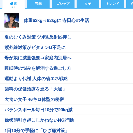
健康
芸能
ゴシップ
女子
トレンド
Y
体重62kg→82kgに 寺田心の生活
夏のむくみ対策 ツボ&反射区押し
紫外線対策がビタミンD不足に
母が娘に減量強要→家庭内別居へ
睡眠時の悩みを解消する過ごし方
運動より代謝 人体の省エネ戦略
歯科の保健治療を巡る「大嘘」
大食い女子 46キロ体型の秘密
バランスボール毎日10分で20kg減
躁状態引き起こしかねないNG行動
1日10分で手軽に「ひざ痛対策」