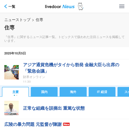
一覧
ニューストップ
>
住専
住専
『住専』に関するニュース記事一覧。トピックスで扱われた注目ニュースを掲載して
います。
2025年10月5日
アジア通貨危機がタイから勃発 金融大臣ら出席の
「緊急会議」
財界オンライン
11:30
主要
国内
海外
IT 経済
ス
正常な組織を誤摘出 重篤な状態
広陵の暴力問題 元監督が陳謝