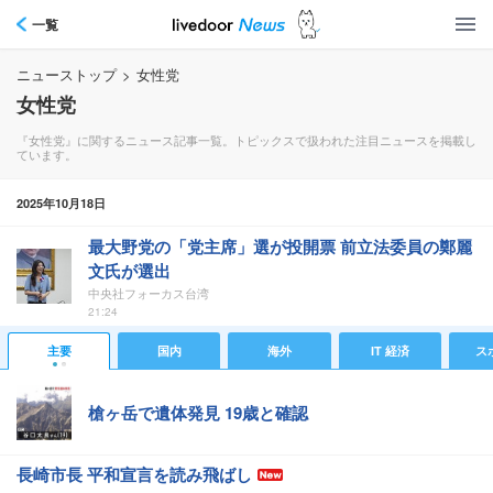
一覧
ニューストップ
>
女性党
女性党
『女性党』に関するニュース記事一覧。トピックスで扱われた注目ニュースを掲載し
ています。
2025年10月18日
最大野党の「党主席」選が投開票 前立法委員の鄭麗
文氏が選出
中央社フォーカス台湾
21:24
主要
国内
海外
IT 経済
ス
槍ヶ岳で遺体発見 19歳と確認
長崎市長 平和宣言を読み飛ばし