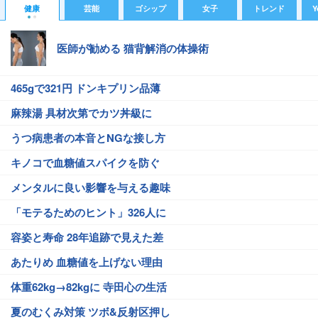
健康
芸能
ゴシップ
女子
トレンド
Y
医師が勧める 猫背解消の体操術
465gで321円 ドンキプリン品薄
麻辣湯 具材次第でカツ丼級に
うつ病患者の本音とNGな接し方
キノコで血糖値スパイクを防ぐ
メンタルに良い影響を与える趣味
「モテるためのヒント」326人に
容姿と寿命 28年追跡で見えた差
あたりめ 血糖値を上げない理由
体重62kg→82kgに 寺田心の生活
夏のむくみ対策 ツボ&反射区押し