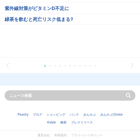
紫外線対策がビタミンD不足に
緑茶を飲むと死亡リスク低まる?
Peachy
ブログ
ショッピング
バンク
みんかぶ
みんかぶChoice
Kstyle
株探
プレスリリース
運営会社
利用規約
プライバシーポリシー