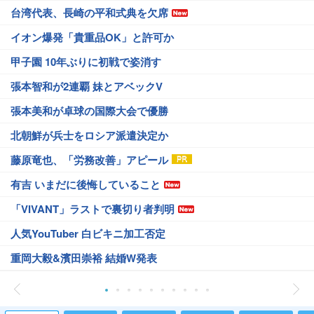
台湾代表、長崎の平和式典を欠席
イオン爆発「貴重品OK」と許可か
甲子園 10年ぶりに初戦で姿消す
張本智和が2連覇 妹とアベックV
張本美和が卓球の国際大会で優勝
北朝鮮が兵士をロシア派遣決定か
藤原竜也、「労務改善」アピール
有吉 いまだに後悔していること
「VIVANT」ラストで裏切り者判明
人気YouTuber 白ビキニ加工否定
重岡大毅&濱田崇裕 結婚W発表