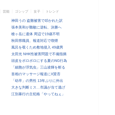
芸能
ゴシップ
女子
トレンド
神田うの 盗難被害で叩かれた訳
張本美和が難敵に逆転、決勝へ
槍ヶ岳に遺体 周辺で19歳不明
秋田県職員、報道対応で喫煙
風呂を覗くため敷地侵入 49歳男
太田光 NHK性被害問題で不備指摘
頭皮をボロボロにする夏のNG行為
「細胞が浮気虫」三山凌輝を斬る
首相のマッサージ報道にX賛否
「幼卒」の男性 13年ぶりに外出
大きな判断ミス…市議が当て逃げ
江別暴行の主犯格「やってねぇ」