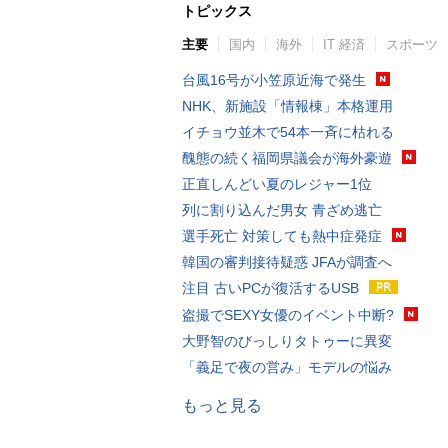
トピックス
主要
国内
海外
IT 経済
スポーツ
台風16号が小笠原近海で発生
NHK、新施設「情報棟」本格運用
イチョウ並木で54本一斉に枯れる
醜態の続く福岡県議会が海外豪遊
正直しんどい夏のレジャー1位
列に割り込んだ男女 青ざめ逃亡
選手死亡 対策しても熱中症発症
韓国の審判接待疑惑 JFAが調査へ
注目 古いPCが復活するUSB
盗撮でSEXY女優のイベント中断?
大野智のびっしりタトゥーに異変
「義足で夜の営み」モデルの悩み
もっと見る