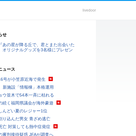
livedoor
らせ
『あの星が降る丘で、君とまた出会いた
』オリジナルグッズを3名様にプレゼン
ニュース
16号が小笠原近海で発生
K、新施設「情報棟」本格運用
ョウ並木で54本一斉に枯れる
の続く福岡県議会が海外豪遊
しんどい夏のレジャー1位
割り込んだ男女 青ざめ逃亡
死亡 対策しても熱中症発症
の審判接待疑惑 JFAが調査へ