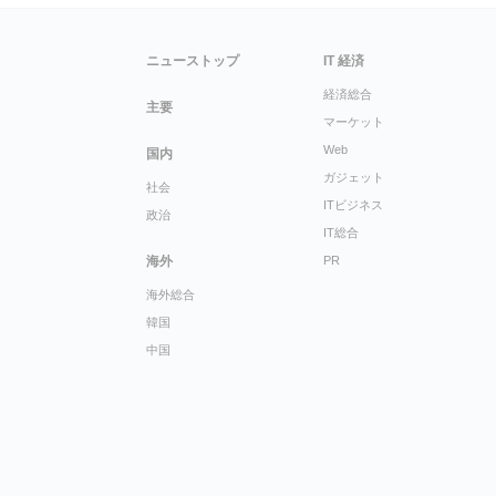
ニューストップ
IT 経済
経済総合
主要
マーケット
Web
国内
ガジェット
社会
ITビジネス
政治
IT総合
海外
PR
海外総合
韓国
中国