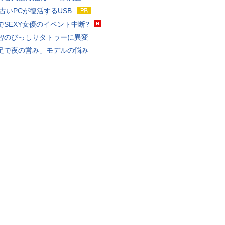
 古いPCが復活するUSB
でSEXY女優のイベント中断?
智のびっしりタトゥーに異変
足で夜の営み」モデルの悩み