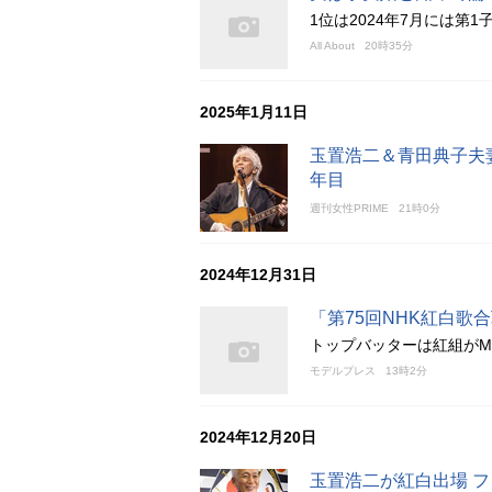
1位は2024年7月には第
All About
20時35分
2025年1月11日
玉置浩二＆青田典子夫
年目
週刊女性PRIME
21時0分
2024年12月31日
「第75回NHK紅白歌
トップバッターは紅組がM
モデルプレス
13時2分
2024年12月20日
玉置浩二が紅白出場 