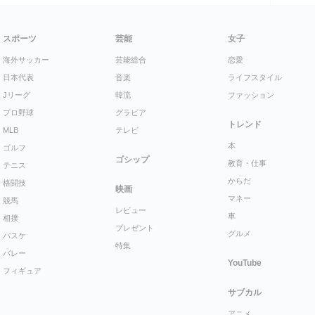
スポーツ
芸能
女子
海外サッカー
芸能総合
恋愛
日本代表
音楽
ライフスタイル
Jリーグ
韓流
ファッション
プロ野球
グラビア
トレンド
MLB
テレビ
本
ゴルフ
ゴシップ
教育・仕事
テニス
からだ
格闘技
映画
マネー
競馬
レビュー
車
相撲
プレゼント
グルメ
バスケ
特集
バレー
YouTube
フィギュア
サブカル
アニメ