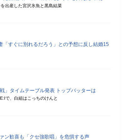
1子を出産した宮沢氷魚と黒島結菜
妻「すぐに別れるだろう」との予想に反し結婚15
合戦」タイムテーブル発表 トップバッターは
E:Iで、白組はこっちのけんと
ファン歓喜も「クセ強歌唱」を危惧する声