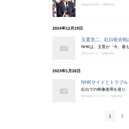
Smart FLASH
19時15分
2024年12月19日
玉置浩二、紅白歌合戦
NHKは、玉置が「今、最
日刊スポーツ
12時24分
2023年1月26日
NHKサイドとトラブ
紅白での映像使用を巡り、
NEWSポストセブン
11時15分
1
2