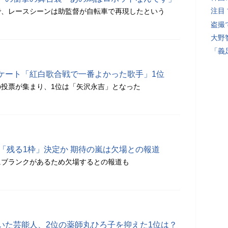
注目
で、レースシーンは助監督が自転車で再現したという
盗撮
大野
「義
ケート「紅白歌合戦で一番よかった歌手」1位
人の投票が集まり、1位は「矢沢永吉」となった
「残る1枠」決定か 期待の嵐は欠場との報道
にブランクがあるため欠場するとの報道も
いた芸能人、2位の薬師丸ひろ子を抑えた1位は？