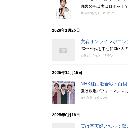
厩舎の馬は実はロボット
競馬のおはなし
20時27分
2026年1月25日
文春オンラインがアン
20〜70代を中心に358
文春オンライン
17時0分
2025年12月15日
NHK紅白歌合戦・白組
嵐は歌唱パフォーマンス
女性自身
15時55分
2025年6月18日
実は事実婚と知って驚