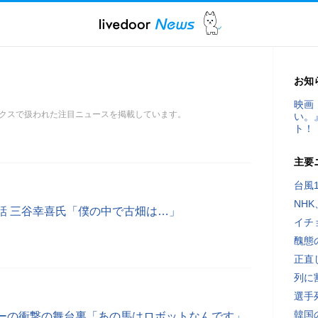
お知
映画
クスで扱われた注目ニュースを掲載しています。
い。
ト！
主要
台風
NH
話 三谷幸喜氏「僕の中で古畑は…」
イチ
醜態
正直
列に
選手
韓国
ーの衝撃の舞台裏「あの馬はロボットなんです」