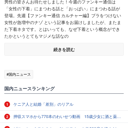
男性の皆さんお待たせしました！今週のファンキー通信は
「女性の下着」にまつわる話と「おっぱい」にまつわる話が
登場。先週【ファンキー通信 カルチャー編】ブラをつけない
女性が急増中のナゾ という記事をお届けしましたが、またま
た下着ネタです。とはいっても、なぜ下着という概念ができ
たかというとてもマジメな話なの
続きを読む
#国内ニュース
国内ニュースランキング
ケニア人と結婚「差別」のリアル
1
押収スマホから770本のわいせつ動画 15歳少女に酒と薬飲ませ性的暴行か 54歳男を再逮捕 「薬もありますよ」とSNSで誘い出し
2