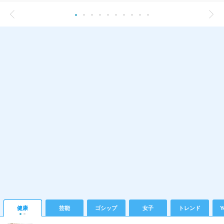
健康
芸能
ゴシップ
女子
トレンド
Y