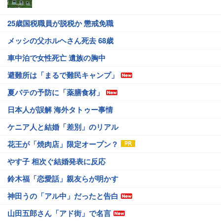
25歳国税職員が脱税か 懲戒免職
メッシの父ホルヘさん死去 68歳
車中泊で女性死亡 遺族の胸中
避難所は「まるで難民キャンプ」
夏バテの予防に「薬膳食材」
日本人が誤解 海外タトゥー事情
ケニア人と結婚「差別」のリアル
花王が「焼肉店」限定オープン？
やす子 相次ぐ結婚発表に反応
鈴木福「恋愛話」親友らが明かす
神田うの「アル中」だったと告白
山田五郎さん「アド街」で名言