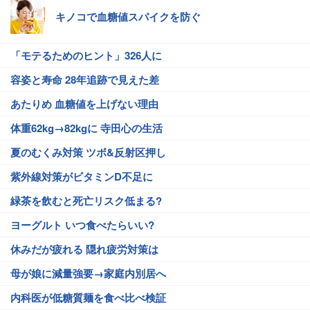
キノコで血糖値スパイクを防ぐ
「モテるためのヒント」326人に
容姿と寿命 28年追跡で見えた差
あたりめ 血糖値を上げない理由
体重62kg→82kgに 寺田心の生活
夏のむくみ対策 ツボ&反射区押し
紫外線対策がビタミンD不足に
緑茶を飲むと死亡リスク低まる?
ヨーグルト いつ食べたらいい?
休みだが疲れる 隠れ疲労対策は
母が娘に減量強要→家庭内別居へ
内科医が低糖質麺を食べ比べ検証