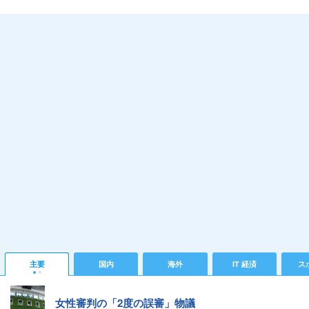
主要
国内
海外
IT 経済
ス
女性審判の「2度の誤審」物議