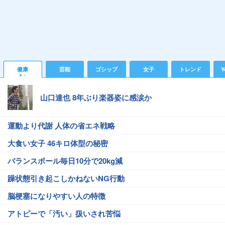
健康
芸能
ゴシップ
女子
トレンド
Y
山口達也 8年ぶり楽器姿に感涙か
運動より代謝 人体の省エネ戦略
大食い女子 46キロ体型の秘密
バランスボール毎日10分で20kg減
躁状態引き起こしかねないNG行動
脳梗塞になりやすい人の特徴
アトピーで「汚い」扱いされ苦悩