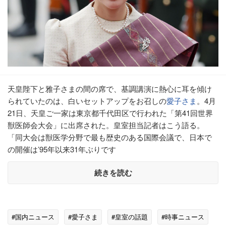
天皇陛下と雅子さまの間の席で、基調講演に熱心に耳を傾け
られていたのは、白いセットアップをお召しの
愛子さま
。4月
21日、天皇ご一家は東京都千代田区で行われた「第41回世界
獣医師会大会」に出席された。皇室担当記者はこう語る。
「同大会は獣医学分野で最も歴史のある国際会議で、日本で
の開催は’95年以来31年ぶりです
続きを読む
#国内ニュース
#愛子さま
#皇室の話題
#時事ニュース