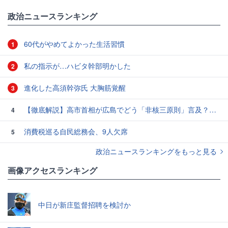
政治ニュースランキング
60代がやめてよかった生活習慣
1
私の指示が…ハビタ幹部明かした
2
進化した高須幹弥氏 大胸筋覚醒
3
【徹底解説】高市首相が広島でどう「非核三原則」言及？現状にとどめ将来は明言せず 著書では「邪魔になる」と主張
4
消費税巡る自民総務会、9人欠席
5
政治ニュースランキングをもっと見る
画像アクセスランキング
中日が新庄監督招聘を検討か