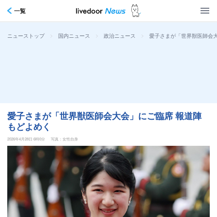
一覧
>
>
>
愛子さまが「世界獣医師会大
ニューストップ
国内ニュース
政治ニュース
愛子さまが「世界獣医師会大会」にご臨席 報道陣
もどよめく
2026年4月28日 6時0分
写真：女性自身