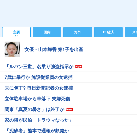
主要
国内
海外
IT 経済
ス
女優・山本舞香 第1子を出産
「ルパン三世」名乗り強盗指示か
7歳に暴行か 施設従業員の女逮捕
夫に包丁? 毎日新聞記者の女逮捕
立体駐車場から車落下 夫婦死傷
関東「真夏の暑さ」は終了か
家の隣が民泊「トラウマなった」
「泥酔者」熊本で通報が頻発か