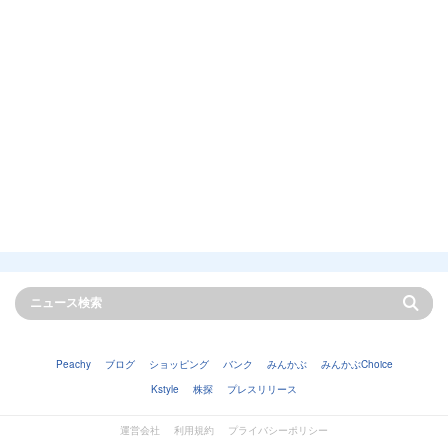
Peachy
ブログ
ショッピング
バンク
みんかぶ
みんかぶChoice
Kstyle
株探
プレスリリース
運営会社
利用規約
プライバシーポリシー