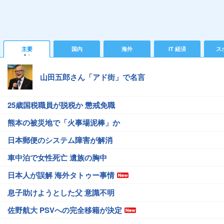
主要
国内
海外
IT 経済
ス
山田五郎さん「アド街」で名言
25歳国税職員が脱税か 懲戒免職
熊本の被災地で「火事場泥棒」か
日本郵便のシステム障害が解消
車中泊で女性死亡 遺族の胸中
日本人が誤解 海外タトゥー事情
息子助けようとした父 意識不明
佐野航大 PSVへの完全移籍が決定