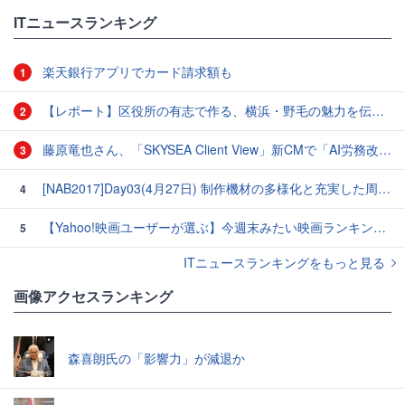
#webサービス
ITニュースランキング
楽天銀行アプリでカード請求額も
1
【レポート】区役所の有志で作る、横浜・野毛の魅力を伝えるCM
2
藤原竜也さん、「SKYSEA Client View」新CMで「AI労務改善」をアピール 働き方をAIが分析したら「すぐに休んで」と言われる？
3
[NAB2017]Day03(4月27日) 制作機材の多様化と充実した周辺機器群
4
【Yahoo!映画ユーザーが選ぶ】今週末みたい映画ランキング（11月2日付） ファン待望のシリーズ第3弾『マイティ・ソー バトルロイヤル』が公開！
5
ITニュースランキングをもっと見る
画像アクセスランキング
森喜朗氏の「影響力」が減退か