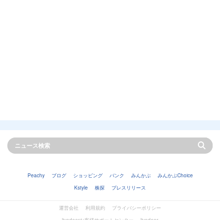
Peachy
ブログ
ショッピング
バンク
みんかぶ
みんかぶChoice
Kstyle
株探
プレスリリース
運営会社
利用規約
プライバシーポリシー