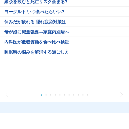
緑茶を飲むと死亡リスク低まる?
ヨーグルト いつ食べたらいい?
休みだが疲れる 隠れ疲労対策は
母が娘に減量強要→家庭内別居へ
内科医が低糖質麺を食べ比べ検証
睡眠時の悩みを解消する過ごし方