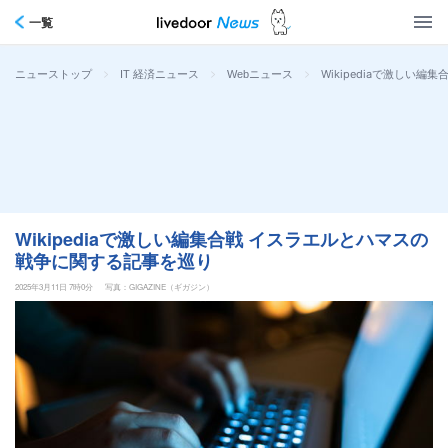
一覧
>
>
>
Wikipediaで激しい
ニューストップ
IT 経済ニュース
Webニュース
Wikipediaで激しい編集合戦 イスラエルとハマスの
戦争に関する記事を巡り
2025年3月11日 7時0分
写真：GIGAZINE（ギガジン）