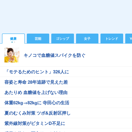
健康
芸能
ゴシップ
女子
トレンド
Y
キノコで血糖値スパイクを防ぐ
「モテるためのヒント」326人に
容姿と寿命 28年追跡で見えた差
あたりめ 血糖値を上げない理由
体重62kg→82kgに 寺田心の生活
夏のむくみ対策 ツボ&反射区押し
紫外線対策がビタミンD不足に