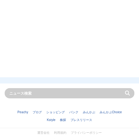
Peachy
ブログ
ショッピング
バンク
みんかぶ
みんかぶChoice
Kstyle
株探
プレスリリース
運営会社
利用規約
プライバシーポリシー