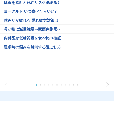
緑茶を飲むと死亡リスク低まる?
ヨーグルト いつ食べたらいい?
休みだが疲れる 隠れ疲労対策は
母が娘に減量強要→家庭内別居へ
内科医が低糖質麺を食べ比べ検証
睡眠時の悩みを解消する過ごし方