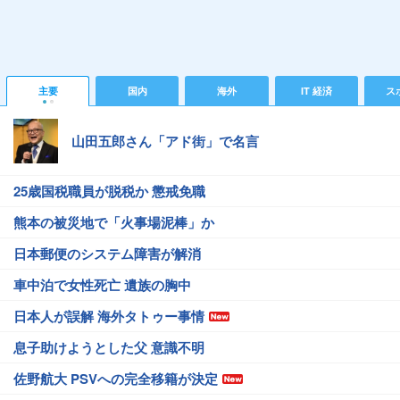
主要
国内
海外
IT 経済
ス
山田五郎さん「アド街」で名言
25歳国税職員が脱税か 懲戒免職
熊本の被災地で「火事場泥棒」か
日本郵便のシステム障害が解消
車中泊で女性死亡 遺族の胸中
日本人が誤解 海外タトゥー事情
息子助けようとした父 意識不明
佐野航大 PSVへの完全移籍が決定