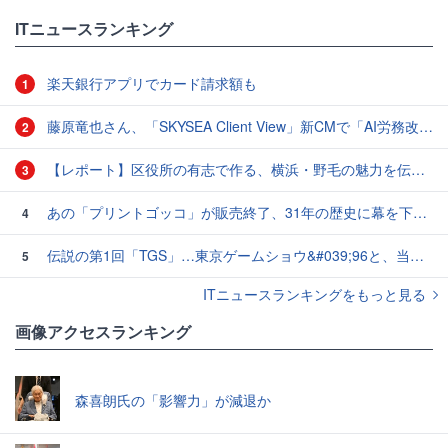
ITニュースランキング
楽天銀行アプリでカード請求額も
1
藤原竜也さん、「SKYSEA Client View」新CMで「AI労務改善」をアピール 働き方をAIが分析したら「すぐに休んで」と言われる？
2
【レポート】区役所の有志で作る、横浜・野毛の魅力を伝えるCM
3
あの「プリントゴッコ」が販売終了、31年の歴史に幕を下ろす
4
伝説の第1回「TGS」…東京ゲームショウ&#039;96と、当時のベストゲーム10本：レトロゲーム浪漫街道
5
ITニュースランキングをもっと見る
画像アクセスランキング
森喜朗氏の「影響力」が減退か