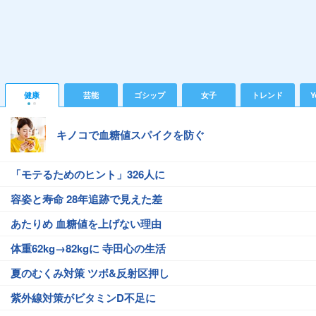
健康
芸能
ゴシップ
女子
トレンド
Y
キノコで血糖値スパイクを防ぐ
「モテるためのヒント」326人に
容姿と寿命 28年追跡で見えた差
あたりめ 血糖値を上げない理由
体重62kg→82kgに 寺田心の生活
夏のむくみ対策 ツボ&反射区押し
紫外線対策がビタミンD不足に