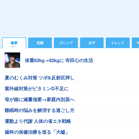
健康
芸能
ゴシップ
女子
トレンド
Y
体重62kg→82kgに 寺田心の生活
夏のむくみ対策 ツボ&反射区押し
紫外線対策がビタミンD不足に
母が娘に減量強要→家庭内別居へ
睡眠時の悩みを解消する過ごし方
運動より代謝 人体の省エネ戦略
歯科の保健治療を巡る「大嘘」