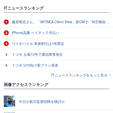
ITニュースランキング
藤原竜也さん、「SKYSEA Client View」新CMで「AI労務改善」をアピール 働き方をAIが分析したら「すぐに休んで」と言われる？
1
iPhone高騰 ペイディで月払い
2
ワイモバイル 単身割引は1年限定
3
ドコモ 台風13号で通信障害発生
4
ドコモ U15向け新プラン発表
5
ITニュースランキングをもっと見る
画像アクセスランキング
中日が新庄監督招聘を検討か