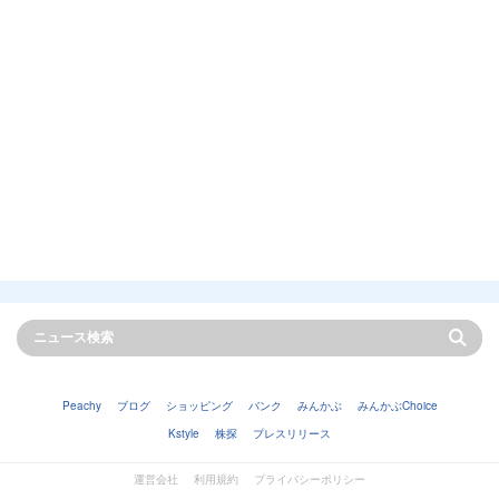
Peachy
ブログ
ショッピング
バンク
みんかぶ
みんかぶChoice
Kstyle
株探
プレスリリース
運営会社
利用規約
プライバシーポリシー