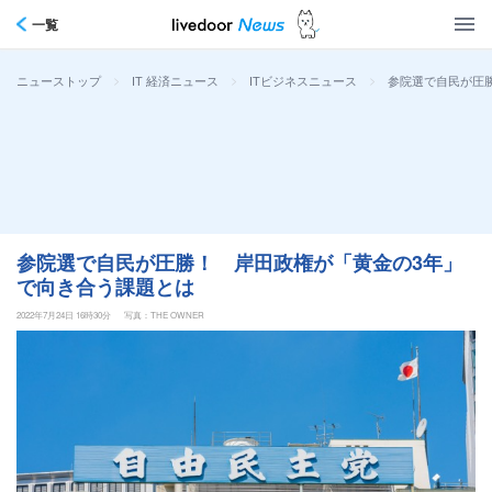
一覧
>
>
>
参院選で自民が圧
ニューストップ
IT 経済ニュース
ITビジネスニュース
参院選で自民が圧勝！ 岸田政権が「黄金の3年」
で向き合う課題とは
2022年7月24日 16時30分
写真：THE OWNER