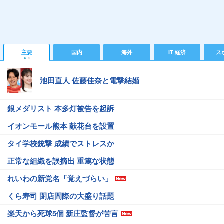
主要
国内
海外
IT 経済
ス
池田直人 佐藤佳奈と電撃結婚
銀メダリスト 本多灯被告を起訴
イオンモール熊本 献花台を設置
タイ学校銃撃 成績でストレスか
正常な組織を誤摘出 重篤な状態
れいわの新党名「覚えづらい」
くら寿司 閉店間際の大盛り話題
楽天から死球5個 新庄監督が苦言