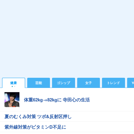
健康
芸能
ゴシップ
女子
トレンド
Y
体重62kg→82kgに 寺田心の生活
夏のむくみ対策 ツボ&反射区押し
紫外線対策がビタミンD不足に