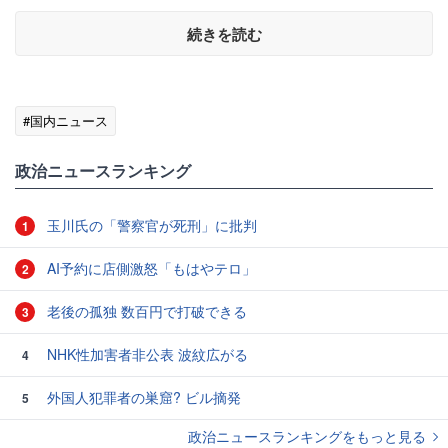
続きを読む
#国内ニュース
政治ニュースランキング
玉川氏の「警察官が死刑」に批判
1
AI予約に店側激怒「もはやテロ」
2
老後の孤独 数百円で打破できる
3
NHK性加害者非公表 波紋広がる
4
外国人犯罪者の巣窟? ビル摘発
5
政治ニュースランキングをもっと見る