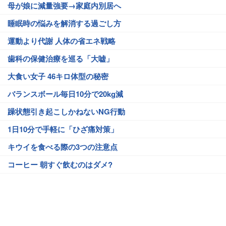
母が娘に減量強要→家庭内別居へ
睡眠時の悩みを解消する過ごし方
運動より代謝 人体の省エネ戦略
歯科の保健治療を巡る「大嘘」
大食い女子 46キロ体型の秘密
バランスボール毎日10分で20kg減
躁状態引き起こしかねないNG行動
1日10分で手軽に「ひざ痛対策」
キウイを食べる際の3つの注意点
コーヒー 朝すぐ飲むのはダメ?