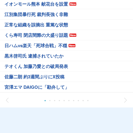
イオンモール熊本 献花台を設置
江別集団暴行死 裁判長強く非難
正常な組織を誤摘出 重篤な状態
くら寿司 閉店間際の大盛り話題
日ハムvs楽天「死球合戦」不穏
黒木啓司氏 逮捕されていたか
テオくん 加藤乃愛との破局発表
佐藤二朗 約3週間ぶりにX投稿
宮澤エマ DAIGOに「勘弁して」