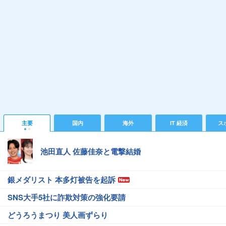
主要
国内
海外
IT 経済
ス
池田直人 佐藤佳奈と電撃結婚
銀メダリスト 本多灯被告を起訴
SNS大手5社に詐欺対策の強化要請
どうろうまつり 美人画ずらり