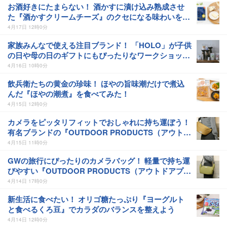
お酒好きにたまらない！ 酒かすに漬け込み熟成させ
た『酒かすクリームチーズ』のクセになる味わいをお
ためし
4月17日 12時0分
家族みんなで使える注目ブランド！ 「HOLO」が子供
の日や母の日のギフトにもぴったりなワークショップ
を開催！
4月16日 10時0分
飲兵衛たちの黄金の珍味！ ほやの旨味潮だけで煮込
んだ『ほやの潮煮』を食べてみた！
4月15日 12時0分
カメラをピッタリフィットでおしゃれに持ち運ぼう！
有名ブランドの『OUTDOOR PRODUCTS（アウトド
アプロダクツ） カメラショルダーバッグ 07』がとて
4月15日 11時0分
も使いやすかった
GWの旅行にぴったりのカメラバッグ！ 軽量で持ち運
びやすい『OUTDOOR PRODUCTS（アウトドアプロ
ダクツ） カメラショルダーバッグ 06』をご紹介
4月14日 17時0分
新生活に食べたい！ オリゴ糖たっぷり『ヨーグルト
と食べるくろ豆』でカラダのバランスを整えよう
4月14日 12時0分