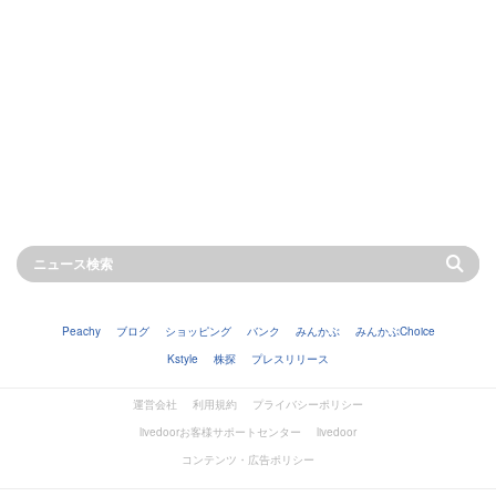
Peachy
ブログ
ショッピング
バンク
みんかぶ
みんかぶChoice
Kstyle
株探
プレスリリース
運営会社
利用規約
プライバシーポリシー
livedoorお客様サポートセンター
livedoor
コンテンツ・広告ポリシー