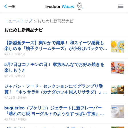
一覧
ニューストップ
>
おためし新商品ナビ
おためし新商品ナビ
【新感覚チーズ】爽やかで濃厚！ 和スイーツ感覚も
楽しめる『柚子クリームチーズ』が小分けパックで登
場！
5月9日 17時0分
5月7日はコナモンの日！ 家族みんなでお好み焼きを
楽しもう♪
5月2日 12時0分
ジャパン・フード・セレクションにてグランプリ受
賞！ 『ホッサラ®（カナダホッキ貝入りサラダ）』と
『サーモンクリームチーズ』をアレンジレシピで楽し
4月25日 12時0分
もう
buquérico（ブケリコ）ジェラートに新フレーバー
『晴れのち糀 ヨーグルトのようなすっぱい甘酒』が
登場
4月21日 12時0分