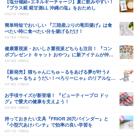
【塩分補給×エネルギーチャージ】夏に飲みやすい！
『プラス糀 糀甘酒LL 沖縄の塩』をおためし
4月21日 10時0分
簡単時短でおいしい 『三陸産ぶりの竜田揚げ』は食
べたい時に食べたい分を揚げるだけ！
4月18日 17時0分
健康重視派・おいしさ重視派どちらも注目！ 『コン
ボプレゼント キャット おやつ』に新アイテムが仲間
入り
4月18日 12時0分
【新発売】猫ちゃんにちゅ～るをあげる夢が叶う♪
『ちゅ～るちょうだい！ぺろりーにゃ』のリアルな仕
草に癒されながらお世話体験を楽しもう！
4月18日 11時0分
お手頃サイズが新登場！ 『ビューティープロ ドッ
グ』で愛犬の健康を支えよう！
4月18日 10時0分
持っておきたい文具『FRIOR 26穴バインダー』と
『小型穴あけパンチ』で効率の良い学習を
4月17日 17時0分