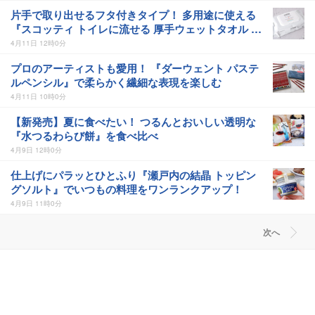
片手で取り出せるフタ付きタイプ！ 多用途に使える
『スコッティ トイレに流せる 厚手ウェットタオル 80
枚』がチャネル限定発売中
4月11日 12時0分
プロのアーティストも愛用！ 『ダーウェント パステ
ルペンシル』で柔らかく繊細な表現を楽しむ
4月11日 10時0分
【新発売】夏に食べたい！ つるんとおいしい透明な
『水つるわらび餅』を食べ比べ
4月9日 12時0分
仕上げにパラッとひとふり『瀬戸内の結晶 トッピン
グソルト』でいつもの料理をワンランクアップ！
4月9日 11時0分
次へ