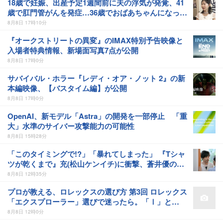
18歳で妊娠、出産予定1週間前に夫の浮気が発覚、41
歳で肛門管がんを発症…36歳でおばあちゃんになった
女性の人生に島田珠代も思わず涙 『愛のハイエナ
8月8日 17時10分
season6』
『オークストリートの異変』のIMAX特別予告映像と
入場者特典情報、新場面写真7点が公開
8月8日 17時0分
サバイバル・ホラー『レディ・オア・ノット 2』の新
本編映像、【バスタイム編】が公開
8月8日 17時0分
OpenAI、新モデル「Astra」の開発を一部停止 「重
大」水準のサイバー攻撃能力の可能性
8月8日 15時28分
「このタイミングで!?」「暴れてしまった」 『Tシャ
ツが乾くまで』充(松山ケンイチ)に衝撃、蒼井優の演
技力に涙の反響も
8月8日 12時35分
プロが教える、ロレックスの選び方 第3回 ロレックス
「エクスプローラー」選びで迷ったら。「Ⅰ」と
「Ⅱ」の違いをプロが解説
8月8日 12時0分