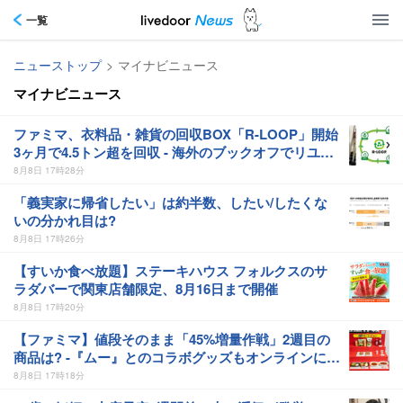
一覧
ニューストップ
>
マイナビニュース
マイナビニュース
ファミマ、衣料品・雑貨の回収BOX「R-LOOP」開始
3ヶ月で4.5トン超を回収 - 海外のブックオフでリユー
ス品を販売
8月8日 17時28分
「義実家に帰省したい」は約半数、したい/したくな
いの分かれ目は?
8月8日 17時26分
【すいか食べ放題】ステーキハウス フォルクスのサ
ラダバーで関東店舗限定、8月16日まで開催
8月8日 17時20分
【ファミマ】値段そのまま「45%増量作戦」2週目の
商品は? -『ムー』とのコラボグッズもオンラインに登
場
8月8日 17時18分