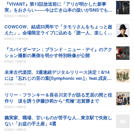
『VIVANT』第13話放送前に「アリが明かした新事
実」をおさらい――今は亡き山本の扱いがSNSでも話
題に
8月8日 11時59分
COWCOW、結成33周年で「タモリさんをちょっと超
えた」。会場限定ライブに込める「誰一人、楽しくな
かったとは言わせない」
8月8日 11時30分
『スパイダーマン：ブランド・ニュー・デイ』のアク
ション撮影の裏側を明かす特別映像が公開
8月8日 10時0分
未来古代楽団、3週連続デジタルリリース決定！8/14
には「忘れじの言の葉[Symphonic ver.]」feat.戌亥と
こを配信
8月8日 10時0分
リリー・フランキー＆長谷川京子が語る芝居の間と役
作り 涙を誘う伊藤沙莉から“究極”志賀勝まで
8月8日 10時0分
義実家、職場、甘いものが苦手な人…東京駅で失敗し
ない「お盆の手土産」4選
8月8日 10時0分