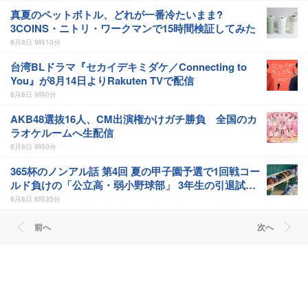
真夏のペットボトル、どれが一番冷たいまま?
3COINS・ニトリ・ワークマンで15時間検証してみた
8月8日 9時10分
台湾BLドラマ『セカイデキミダケ／Connecting to
You』が8月14日よりRakuten TVで配信
8月8日 9時0分
AKB48選抜16人、CM出演権かけガチ勝負 全国のカ
ラオケルームへ生配信
8月8日 9時0分
365杯のノンアル話 第4回 夏の甲子園予選で1回戦コー
ルド負けの「公立高・弱小野球部」 3年生の引退試合
後、父兄が“現場”で取り出したのは……
8月8日 8時35分
前へ
次へ