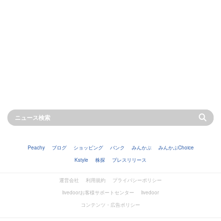
Peachy
ブログ
ショッピング
バンク
みんかぶ
みんかぶChoice
Kstyle
株探
プレスリリース
運営会社
利用規約
プライバシーポリシー
livedoorお客様サポートセンター
livedoor
コンテンツ・広告ポリシー