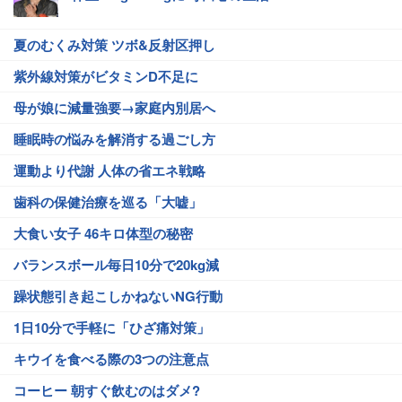
夏のむくみ対策 ツボ&反射区押し
紫外線対策がビタミンD不足に
母が娘に減量強要→家庭内別居へ
睡眠時の悩みを解消する過ごし方
運動より代謝 人体の省エネ戦略
歯科の保健治療を巡る「大嘘」
大食い女子 46キロ体型の秘密
バランスボール毎日10分で20kg減
躁状態引き起こしかねないNG行動
1日10分で手軽に「ひざ痛対策」
キウイを食べる際の3つの注意点
コーヒー 朝すぐ飲むのはダメ?