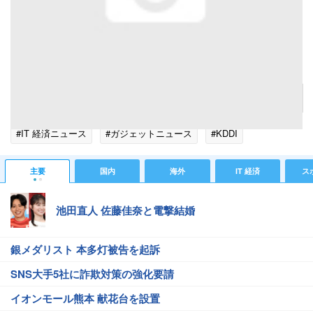
電球下で撮影した写真
記事へ戻る
#IT 経済ニュース
#ガジェットニュース
#KDDI
主要
国内
海外
IT 経済
ス
池田直人 佐藤佳奈と電撃結婚
銀メダリスト 本多灯被告を起訴
SNS大手5社に詐欺対策の強化要請
イオンモール熊本 献花台を設置