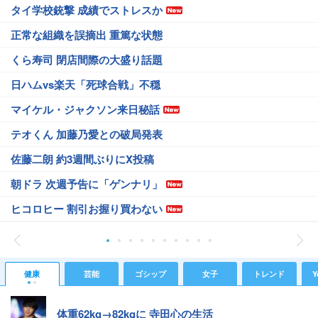
タイ学校銃撃 成績でストレスか
正常な組織を誤摘出 重篤な状態
くら寿司 閉店間際の大盛り話題
日ハムvs楽天「死球合戦」不穏
マイケル・ジャクソン来日秘話
テオくん 加藤乃愛との破局発表
佐藤二朗 約3週間ぶりにX投稿
朝ドラ 次週予告に「ゲンナリ」
ヒコロヒー 割引お握り買わない
健康
芸能
ゴシップ
女子
トレンド
Y
体重62kg→82kgに 寺田心の生活