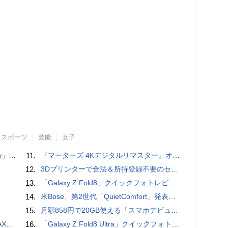
スポーツ
芸能
女子
言われる？
11.
『マーターズ 4Kデジタルリマスター』オールナイト上映、鬼畜な併映作品が決定 全部観たら“生還証”をプレゼント［ホラー通信］
12.
3Dプリンターで合法＆所持登録不要のセミオートマチック銃を自作、発砲試験にも成功した猛者が登場
13.
「Galaxy Z Fold8」クイックフォトレビュー
14.
米Bose、第2世代「QuietComfort」発表 ノイキャン強化、メガネ着用時の低下を抑制
15.
月額858円で20GB使える「スマホデビュープラン U15」ドコモが提供、ahamoも割引になる親子割も
底解説
16.
「Galaxy Z Fold8 Ultra」クイックフォトレビュー