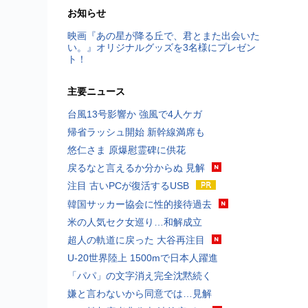
お知らせ
映画『あの星が降る丘で、君とまた出会いた
い。』オリジナルグッズを3名様にプレゼン
ト！
主要ニュース
台風13号影響か 強風で4人ケガ
帰省ラッシュ開始 新幹線満席も
悠仁さま 原爆慰霊碑に供花
戻るなと言えるか分からぬ 見解
注目 古いPCが復活するUSB
韓国サッカー協会に性的接待過去
米の人気セク女巡り…和解成立
超人の軌道に戻った 大谷再注目
U-20世界陸上 1500mで日本人躍進
「パパ」の文字消え完全沈黙続く
嫌と言わないから同意では…見解