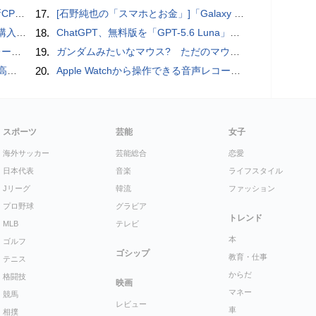
搭載していますよ
17.
[石野純也の「スマホとお金」]「Galaxy Z Fold7／Flip7」発表、注目したいソフトバンクの価格攻勢
の次の成長戦略
18.
ChatGPT、無料版を「GPT-5.6 Luna」に刷新、チャット無制限に 有料版のSolも精度向上
rts」
19.
ガンダムみたいなマウス? ただのマウスとは違うのだよ1944通りの形状に変更できる驚異のマウス
説明
20.
​Apple Watchから操作できる音声レコーダMeta Recorder、録音レベル調整も対応
スポーツ
芸能
女子
海外サッカー
芸能総合
恋愛
日本代表
音楽
ライフスタイル
Jリーグ
韓流
ファッション
プロ野球
グラビア
トレンド
MLB
テレビ
本
ゴルフ
ゴシップ
教育・仕事
テニス
からだ
格闘技
映画
マネー
競馬
レビュー
車
相撲