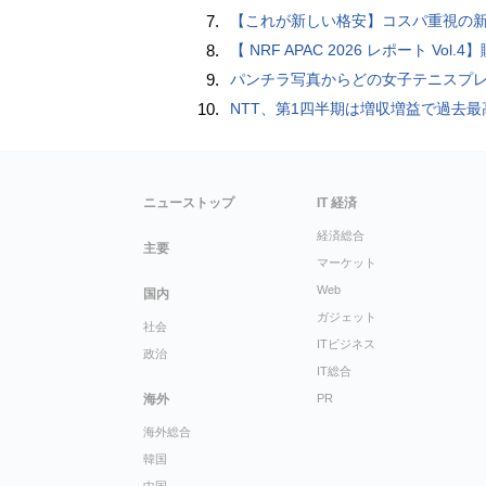
7.
【これが新しい格安】コスパ重視の新CPUを搭載した「 Beelink EQi Wildcat Lake Core 3 304」をレビューします。なんと10G LANも
8.
【 NRF APAC 2026 レポート Vol.4】購入の瞬間に眠る価値 Transaction Momentとリテール
9.
パンチラ写真からどの女子テニスプレーヤーのものなのか当てるクイズ「Tennis Upski
10.
NTT、第1四半期は増収増益で過去最高 IOWNや分散GPUの取り組みを
ニューストップ
IT 経済
経済総合
主要
マーケット
Web
国内
ガジェット
社会
ITビジネス
政治
IT総合
海外
PR
海外総合
韓国
中国