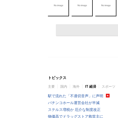
トピックス
主要
国内
海外
IT 経済
スポーツ
駅で流れた「不適切音声」に声明
パチンコホール運営会社が半減
ステルス増税か 厄介な制度改正
物価高でドラッグストア救世主に