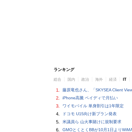
ランキング
総合
国内
政治
海外
経済
IT
1.
藤原竜也さん、「SKYSEA Client View」新CMで「AI労務改善」をアピール 働き方をAIが分析したら「すぐに休んで」と
2.
iPhone高騰 ペイディで月払い
3.
ワイモバイル 単身割引は1年限定
4.
ドコモ U15向け新プラン発表
5.
米議員ら 山火事賭けに規制要求
6.
GMOとくとくBBが10月1日よりWiMAXなど月額605円値上げ！全6種の重要変更を徹