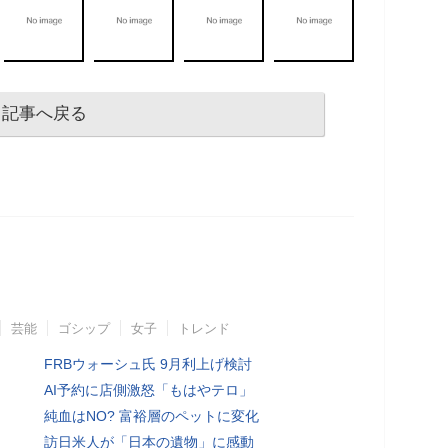
記事へ戻る
芸能
ゴシップ
女子
トレンド
FRBウォーシュ氏 9月利上げ検討
AI予約に店側激怒「もはやテロ」
純血はNO? 富裕層のペットに変化
訪日米人が「日本の遺物」に感動