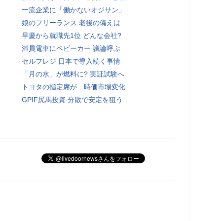
一流企業に「働かないオジサン」
娘のフリーランス 老後の備えは
早慶から就職先1位 どんな会社?
満員電車にベビーカー 議論呼ぶ
セルフレジ 日本で導入続く事情
「月の水」が燃料に? 実証試験へ
トヨタの指定席が…時価市場変化
GPIF尻馬投資 分散で安定を狙う