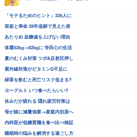
「モテるためのヒント」326人に
容姿と寿命 28年追跡で見えた差
あたりめ 血糖値を上げない理由
体重62kg→82kgに 寺田心の生活
夏のむくみ対策 ツボ&反射区押し
紫外線対策がビタミンD不足に
緑茶を飲むと死亡リスク低まる?
ヨーグルト いつ食べたらいい?
休みだが疲れる 隠れ疲労対策は
母が娘に減量強要→家庭内別居へ
内科医が低糖質麺を食べ比べ検証
睡眠時の悩みを解消する過ごし方