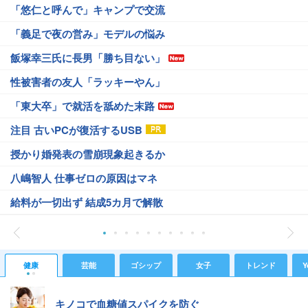
「悠仁と呼んで」キャンプで交流
「義足で夜の営み」モデルの悩み
飯塚幸三氏に長男「勝ち目ない」
性被害者の友人「ラッキーやん」
「東大卒」で就活を舐めた末路
注目 古いPCが復活するUSB
授かり婚発表の雪崩現象起きるか
八嶋智人 仕事ゼロの原因はマネ
給料が一切出ず 結成5カ月で解散
健康
芸能
ゴシップ
女子
トレンド
Y
キノコで血糖値スパイクを防ぐ