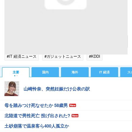
標準モードで夜景を撮影した写真
記事へ戻る
#IT 経済ニュース
#ガジェットニュース
#KDDI
主要
国内
海外
IT 経済
ス
山崎怜奈、突然妊娠だけ公表の訳
母を踏みつけ死なせたか 58歳男
北陸道で男性死亡 投げ出された?
土砂崩落で温泉客ら400人孤立か