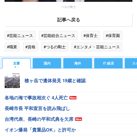
つるの剛士
記事へ戻る
#芸能ニュース
#芸能総合ニュース
#保育士
#保育園
#職業
#資格
#つるの剛士
#エンタメ・芸能ニュース
#ゴシップ
主要
国内
海外
IT 経済
ス
槍ヶ岳で遺体発見 19歳と確認
各地の海で事故相次ぐ 4人死亡
長崎市長 平和宣言を読み飛ばし
台湾代表、長崎の平和式典を欠席
イオン爆発「貴重品OK」と許可か