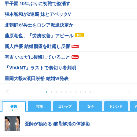
甲子園 10年ぶりに初戦で姿消す
張本智和が2連覇 妹とアベックV
北朝鮮が兵士をロシア派遣決定か
藤原竜也、「労務改善」アピール
新人声優 結婚願望を吐露し反響
有吉 いまだに後悔していること
「VIVANT」ラストで裏切り者判明
重岡大毅&濱田崇裕 結婚W発表
健康
芸能
ゴシップ
女子
トレンド
Y
医師が勧める 猫背解消の体操術