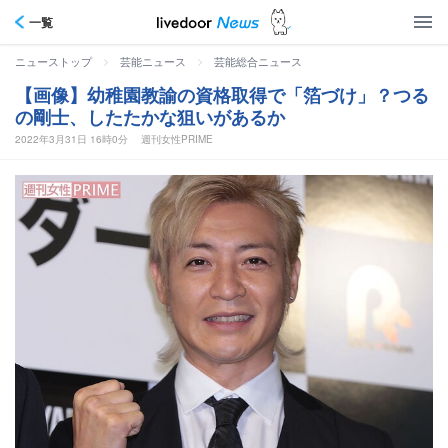
一覧
>
>
ニューストップ
芸能ニュース
芸能総合ニュース
【画像】幼稚園教諭の資格取得で「箔づけ」？つる
の剛士、したたかな狙いがあるか
2022年3月31日 16時0分
週刊女性PRIME