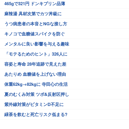
465gで321円 ドンキプリン品薄
麻辣湯 具材次第でカツ丼級に
うつ病患者の本音とNGな接し方
キノコで血糖値スパイクを防ぐ
メンタルに良い影響を与える趣味
「モテるためのヒント」326人に
容姿と寿命 28年追跡で見えた差
あたりめ 血糖値を上げない理由
体重62kg→82kgに 寺田心の生活
夏のむくみ対策 ツボ&反射区押し
紫外線対策がビタミンD不足に
緑茶を飲むと死亡リスク低まる?