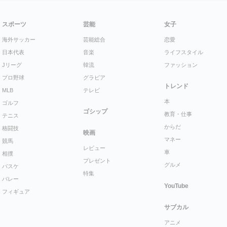
スポーツ
芸能
女子
海外サッカー
芸能総合
恋愛
日本代表
音楽
ライフスタイル
Jリーグ
韓流
ファッション
プロ野球
グラビア
トレンド
MLB
テレビ
本
ゴルフ
ゴシップ
教育・仕事
テニス
からだ
格闘技
映画
マネー
競馬
レビュー
車
相撲
プレゼント
グルメ
バスケ
特集
バレー
YouTube
フィギュア
サブカル
アニメ