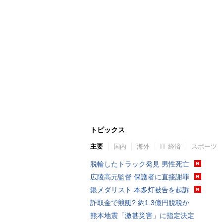
トピックス
主要
国内
海外
IT 経済
スポーツ
脱輪したトラック発見 男性死亡
広陵高元監督 保護者に直接謝罪
銀メダリスト 本多灯被告を起訴
詐取金で競艇? 約1.3億円脱税か
熊本地震「激甚災害」に指定決定