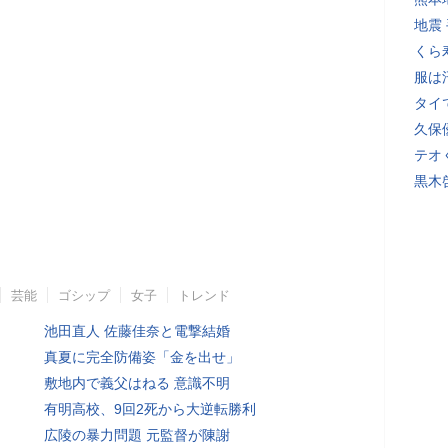
地震
くら
服は
タイ
久保
テオ
黒木
芸能
ゴシップ
女子
トレンド
池田直人 佐藤佳奈と電撃結婚
真夏に完全防備姿「金を出せ」
敷地内で義父はねる 意識不明
有明高校、9回2死から大逆転勝利
広陵の暴力問題 元監督が陳謝