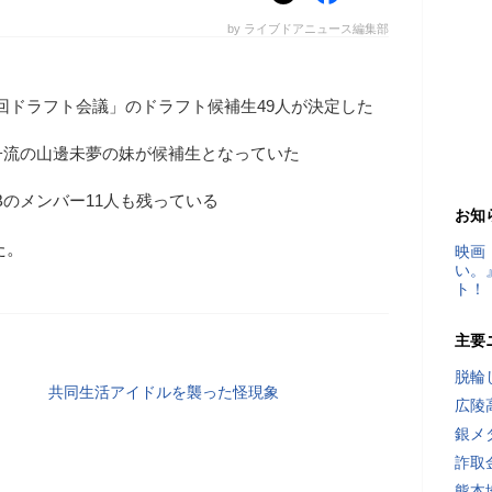
by ライブドアニュース編集部
第2回ドラフト会議」のドラフト候補生49人が決定した
子流の山邊未夢の妹が候補生となっていた
Bのメンバー11人も残っている
お知
た。
映画
い。
ト！
主要
脱輪
共同生活アイドルを襲った怪現象
広陵
銀メ
詐取
熊本