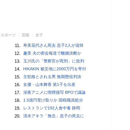
スポーツ
芸能
女子
11.
寿美花代さん死去 息子2人が追悼
12.
趣里 夫の密会報道で離婚決断か
13.
玉川氏の「警察官が死刑」に批判
14.
HIKAKIN 被災地に2000万円を寄付
15.
主犯格とされる男 無期懲役判決
16.
女優・山本舞香 第1子を出産
17.
深夜アニメに喫煙描写 BPOで議論
18.
1.5億円受け取りか 国税職員処分
19.
レストランで192人食中毒 静岡
20.
清水アキラ「無念」息子の死去に