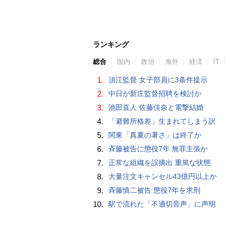
ランキング
総合
国内
政治
海外
経済
IT
1.
須江監督 女子部員に3条件提示
2.
中日が新庄監督招聘を検討か
3.
池田直人 佐藤佳奈と電撃結婚
4.
「避難所格差」生まれてしまう訳
5.
関東「真夏の暑さ」は終了か
6.
斉藤被告に懲役7年 無罪主張か
7.
正常な組織を誤摘出 重篤な状態
8.
大量注文キャンセル43億円以上か
9.
斉藤慎二被告 懲役7年を求刑
10.
駅で流れた「不適切音声」に声明