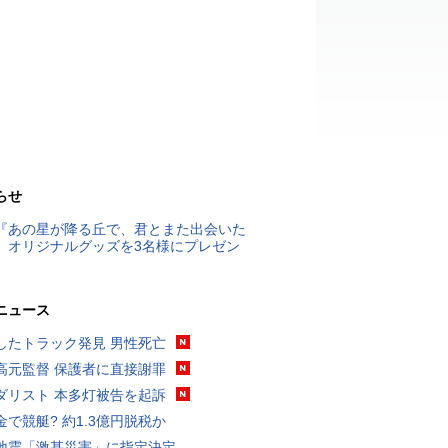
らせ
『あの星が降る丘で、君とまた出会いた
』オリジナルグッズを3名様にプレゼン
ニュース
したトラック発見 男性死亡
高元監督 保護者に直接謝罪
ダリスト 本多灯被告を起訴
金で競艇? 約1.3億円脱税か
地震「激甚災害」に指定決定