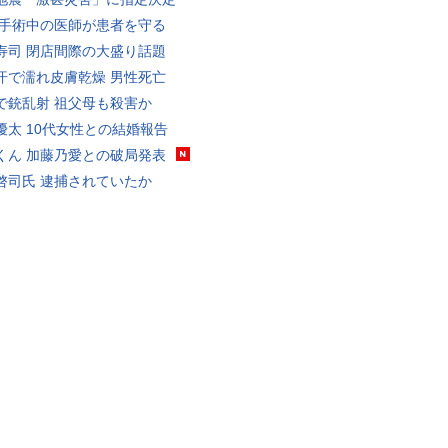
 手術中の医師が患者を守る
寿司 閉店間際の大盛り話題
汗で濡れ皮膚乾燥 男性死亡
で銃乱射 祖父母も殺害か
優太 10代女性との結婚報告
くん 加藤乃愛との破局発表
啓司氏 逮捕されていたか