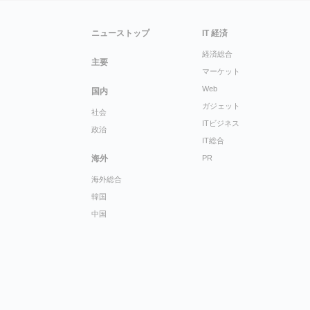
ニューストップ
IT 経済
経済総合
主要
マーケット
Web
国内
ガジェット
社会
ITビジネス
政治
IT総合
海外
PR
海外総合
韓国
中国