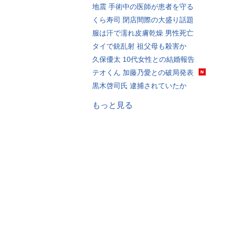
地震 手術中の医師が患者を守る
くら寿司 閉店間際の大盛り話題
服は汗で濡れ皮膚乾燥 男性死亡
タイで銃乱射 祖父母も殺害か
久保優太 10代女性との結婚報告
テオくん 加藤乃愛との破局発表
黒木啓司氏 逮捕されていたか
もっと見る