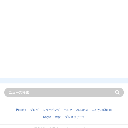
Peachy
ブログ
ショッピング
バンク
みんかぶ
みんかぶChoice
Kstyle
株探
プレスリリース