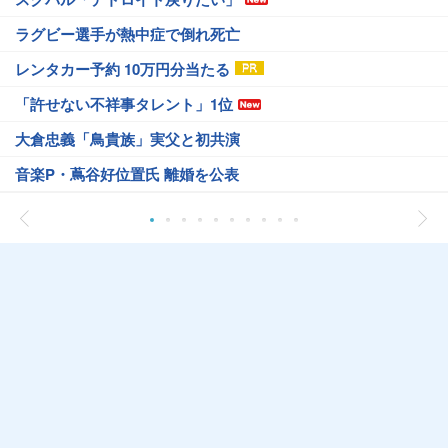
ラグビー選手が熱中症で倒れ死亡
レンタカー予約 10万円分当たる
「許せない不祥事タレント」1位
大倉忠義「鳥貴族」実父と初共演
音楽P・蔦谷好位置氏 離婚を公表