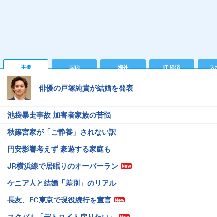
主要
国内
海外
IT 経済
ス
俳優の戸塚純貴が結婚を発表
池袋暴走事故 加害者家族の苦悩
秋篠宮家が「ご静養」されない訳
円安影響考えず 豪遊する家庭も
JR横浜線で居眠りのオーバーラン
ケニア人と結婚「差別」のリアル
長友、FC東京で現役続行を宣言
スクバル「デトロイト戻りたい」