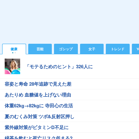
健康
芸能
ゴシップ
女子
トレンド
Y
「モテるためのヒント」326人に
容姿と寿命 28年追跡で見えた差
あたりめ 血糖値を上げない理由
体重62kg→82kgに 寺田心の生活
夏のむくみ対策 ツボ&反射区押し
紫外線対策がビタミンD不足に
緑茶を飲むと死亡リスク低まる?