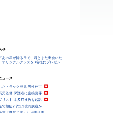
らせ
『あの星が降る丘で、君とまた出会いた
』オリジナルグッズを3名様にプレゼン
ニュース
したトラック発見 男性死亡
高元監督 保護者に直接謝罪
ダリスト 本多灯被告を起訴
金で競艇? 約1.3億円脱税か
地震「激甚災害」に指定決定