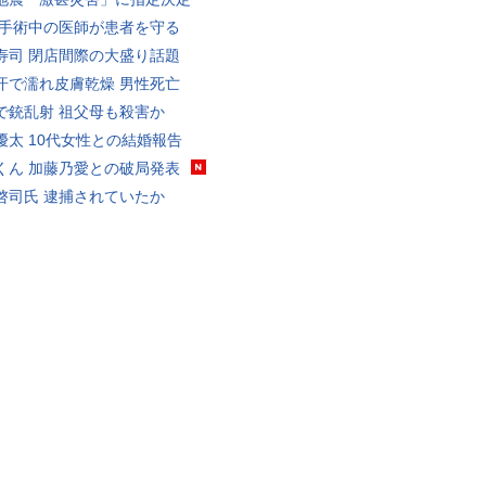
 手術中の医師が患者を守る
寿司 閉店間際の大盛り話題
汗で濡れ皮膚乾燥 男性死亡
で銃乱射 祖父母も殺害か
優太 10代女性との結婚報告
くん 加藤乃愛との破局発表
啓司氏 逮捕されていたか