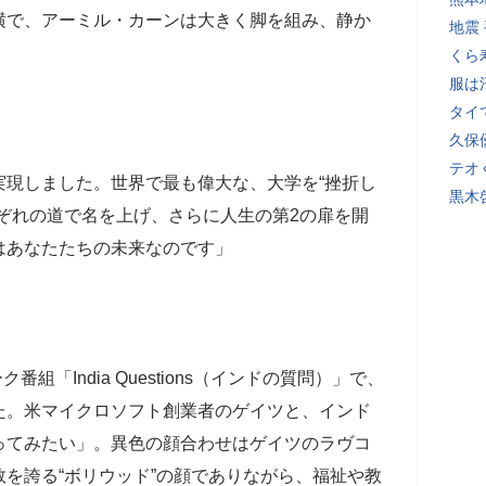
横で、アーミル・カーンは大きく脚を組み、静か
地震
くら
服は
タイ
久保
テオ
実現しました。世界で最も偉大な、大学を“挫折し
黒木
ぞれの道で名を上げ、さらに人生の第2の扉を開
はあなたたちの未来なのです」
組「India Questions（インドの質問）」で、
た。米マイクロソフト創業者のゲイツと、インド
ってみたい」。異色の顔合わせはゲイツのラヴコ
を誇る“ボリウッド”の顔でありながら、福祉や教