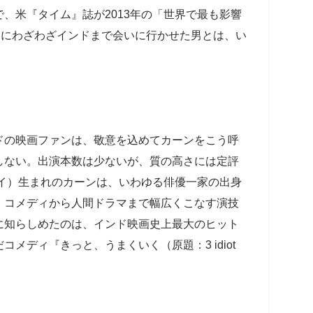
、米『タイム』誌が2013年の「世界で最も影響
ツにわざわざインドまで会いに行かせた男とは、い
ドの映画ファンは、敬意を込めてカーンをこう呼
しない。出演本数は少ないが、質の高さには定評
バイ）生まれのカーンは、いわゆる俳優一家の出身
、コメディから人間ドラマまで幅広くこなす演技
に知らしめたのは、インド映画史上最大のヒット
メディ『きっと、うまくいく（原題：3 idiot