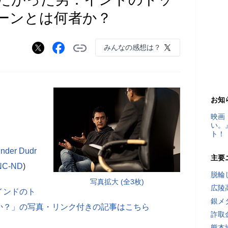
ーンとは何者か？
みんなの感想は？
お知
映画
い。
ト！
inder Dudr
主要
NC-ND
)
脱輪
写真拡大 (全3枚)
広陵
インドのト
銀メ
か？」の写真・リンク付きの記事はこちら
詐取
熊本