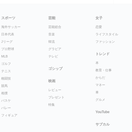
スポーツ
芸能
女子
海外サッカー
芸能総合
恋愛
日本代表
音楽
ライフスタイル
Jリーグ
韓流
ファッション
プロ野球
グラビア
トレンド
MLB
テレビ
本
ゴルフ
ゴシップ
教育・仕事
テニス
からだ
格闘技
映画
マネー
競馬
レビュー
車
相撲
プレゼント
グルメ
バスケ
特集
バレー
YouTube
フィギュア
サブカル