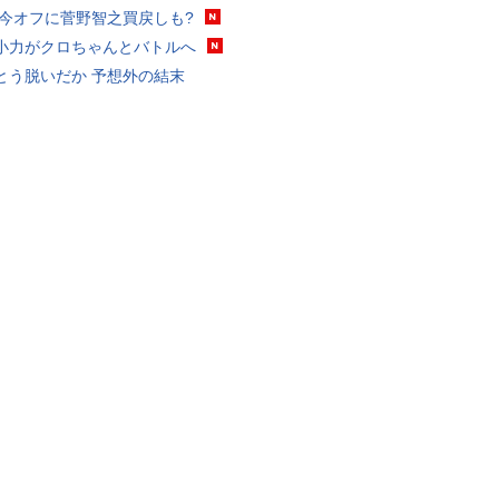
 今オフに菅野智之買戻しも?
小力がクロちゃんとバトルへ
とう脱いだか 予想外の結末