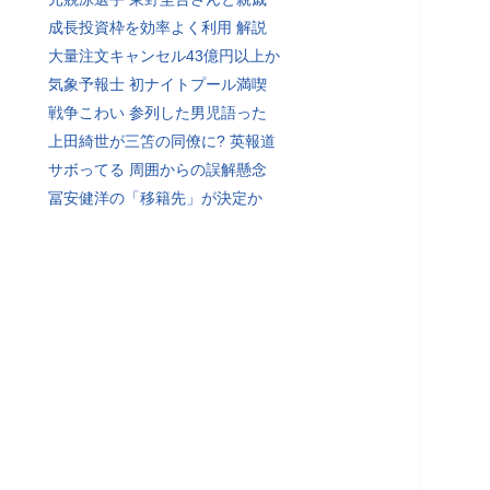
成長投資枠を効率よく利用 解説
大量注文キャンセル43億円以上か
気象予報士 初ナイトプール満喫
戦争こわい 参列した男児語った
上田綺世が三笘の同僚に? 英報道
サボってる 周囲からの誤解懸念
冨安健洋の「移籍先」が決定か