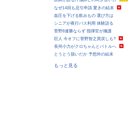
なぜ14回も忌引申請 驚きの結末
血圧を下げる飲みもの 選び方は
シニアが夜行バス利用 体験語る
菅野8連勝ならず 指揮官が擁護
巨人 今オフに菅野智之買戻しも?
長州小力がクロちゃんとバトルへ
とうとう脱いだか 予想外の結末
もっと見る