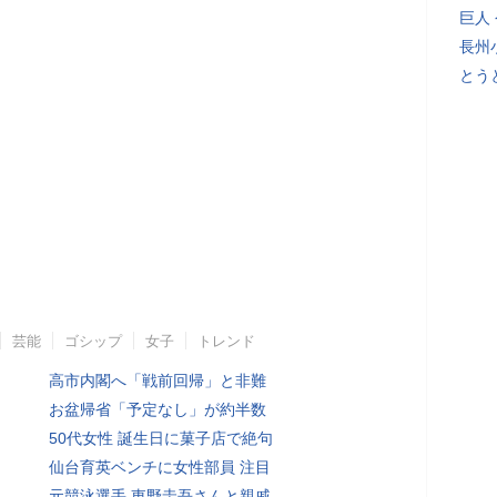
巨人
長州
とう
芸能
ゴシップ
女子
トレンド
高市内閣へ「戦前回帰」と非難
お盆帰省「予定なし」が約半数
50代女性 誕生日に菓子店で絶句
仙台育英ベンチに女性部員 注目
元競泳選手 東野圭吾さんと親戚