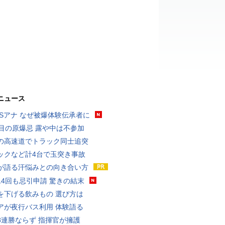
ニュース
BSアナ なぜ被爆体験伝承者に
回目の原爆忌 露や中は不参加
の高速道でトラック同士追突
ックなど計4台で玉突き事故
が語る汗悩みとの向き合い方
14回も忌引申請 驚きの結末
を下げる飲みもの 選び方は
アが夜行バス利用 体験語る
8連勝ならず 指揮官が擁護