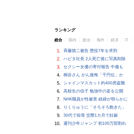
ランキング
総合
国内
政治
海外
経済
IT
1.
斉藤慎二被告 懲役7年を求刑
2.
ハビタ社長 2人死亡後に写真削除
3.
セクシー女優の寄付報告 中傷も
4.
桐谷さん がん後悔「千円位」か
5.
シャインマスカット約400房盗難
6.
高校生の信子 勉強中の姿を公開
7.
NHK職員が性被害 経緯が明らかに
8.
りくりゅうに「そろそろ飽きた」
9.
30代で祖母 交際1カ月で妊娠
10.
週刊少年ジャンプ 初100万部割れ