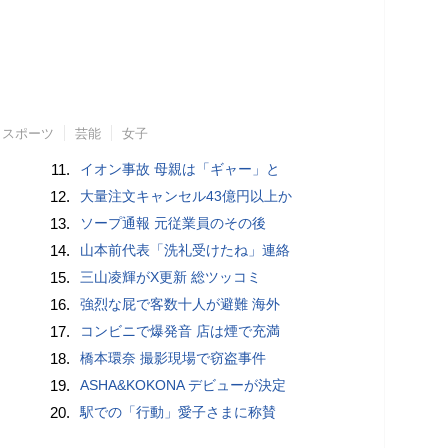
スポーツ
芸能
女子
11.
イオン事故 母親は「ギャー」と
12.
大量注文キャンセル43億円以上か
13.
ソープ通報 元従業員のその後
14.
山本前代表「洗礼受けたね」連絡
15.
三山凌輝がX更新 総ツッコミ
16.
強烈な屁で客数十人が避難 海外
17.
コンビニで爆発音 店は煙で充満
18.
橋本環奈 撮影現場で窃盗事件
19.
ASHA&KOKONA デビューが決定
20.
駅での「行動」愛子さまに称賛