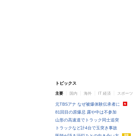
トピックス
主要
国内
海外
IT 経済
スポーツ
元TBSアナ なぜ被爆体験伝承者に
81回目の原爆忌 露や中は不参加
山形の高速道でトラック同士追突
トラックなど計4台で玉突き事故
医師が語る汗悩みとの向き合い方