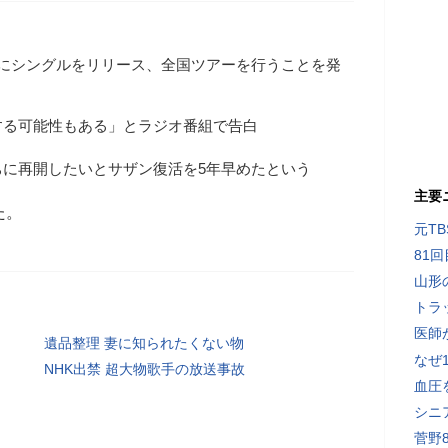
月にシングルをリリース、全国ツアーを行うことを発
する可能性もある」とラジオ番組で告白
ちに再開したいとサザン復活を5年早めたという
主要
た。
元T
81
山形
トラ
医師
遺品整理 妻に知られたくない物
なぜ
NHK出禁 超大物歌手の放送事故
血圧
シニ
菅野