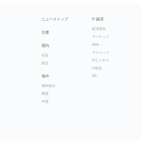
ニューストップ
IT 経済
経済総合
主要
マーケット
Web
国内
ガジェット
社会
ITビジネス
政治
IT総合
海外
PR
海外総合
韓国
中国