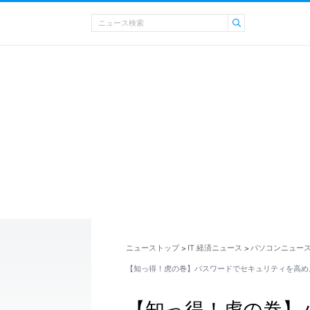
ニューストップ
IT 経済ニュース
パソコンニュー
>
>
【知っ得！虎の巻】パスワードでセキュリティを高め
【知っ得！虎の巻】