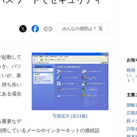
みんなの感想は？
が起動して
お知
うか。パソ
映画
よいが、家
い。
ト！
、持ち歩い
にある場合
主要
脱輪
広陵
写真拡大 (全11枚)
銀メ
る重要なデ
詐取
利用しているメールやインターネットの接続設
熊本