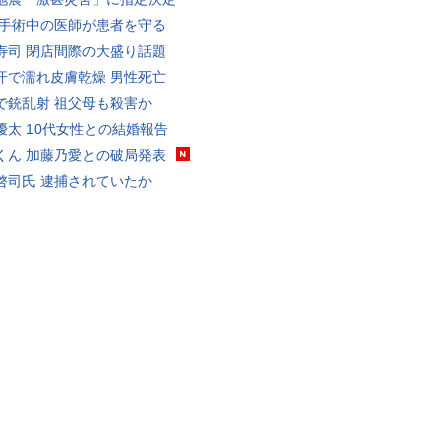
 手術中の医師が患者を守る
寿司 閉店間際の大盛り話題
汗で濡れ皮膚乾燥 男性死亡
で銃乱射 祖父母も殺害か
優太 10代女性との結婚報告
くん 加藤乃愛との破局発表
啓司氏 逮捕されていたか