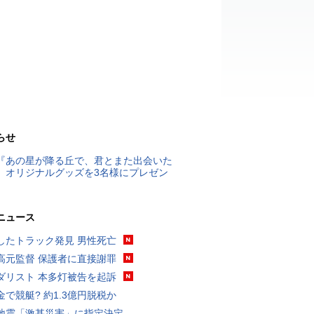
らせ
『あの星が降る丘で、君とまた出会いた
』オリジナルグッズを3名様にプレゼン
ニュース
したトラック発見 男性死亡
高元監督 保護者に直接謝罪
ダリスト 本多灯被告を起訴
金で競艇? 約1.3億円脱税か
地震「激甚災害」に指定決定