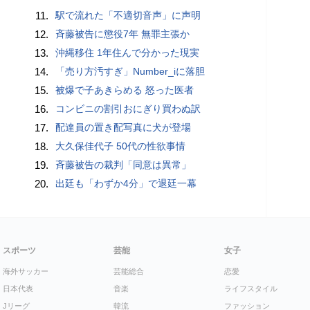
11.
駅で流れた「不適切音声」に声明
12.
斉藤被告に懲役7年 無罪主張か
13.
沖縄移住 1年住んで分かった現実
14.
「売り方汚すぎ」Number_iに落胆
15.
被爆で子あきらめる 怒った医者
16.
コンビニの割引おにぎり買わぬ訳
17.
配達員の置き配写真に犬が登場
18.
大久保佳代子 50代の性欲事情
19.
斉藤被告の裁判「同意は異常」
20.
出廷も「わずか4分」で退廷一幕
スポーツ
芸能
女子
海外サッカー
芸能総合
恋愛
日本代表
音楽
ライフスタイル
Jリーグ
韓流
ファッション