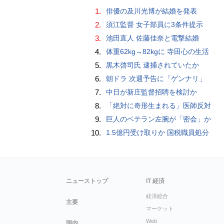
1.
俳優の及川光博が結婚を発表
2.
須江監督 女子部員に3条件提示
3.
池田直人 佐藤佳奈と電撃結婚
4.
体重62kg→82kgに 寺田心の生活
5.
黒木啓司氏 逮捕されていたか
6.
朝ドラ 次週予告に「ゲンナリ」
7.
中日が新庄監督招聘を検討か
8.
「絶対に奇形生まれる」医師反対
9.
巨人のベテラン左腕が「密会」か
10.
1.5億円受け取りか 国税職員処分
ニューストップ
IT 経済
経済総合
主要
マーケット
Web
国内