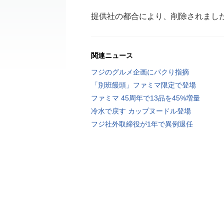
提供社の都合により、削除されまし
関連ニュース
フジのグルメ企画にパクり指摘
「別班饅頭」ファミマ限定で登場
ファミマ 45周年で13品を45%増量
冷水で戻す カップヌードル登場
フジ社外取締役が1年で異例退任