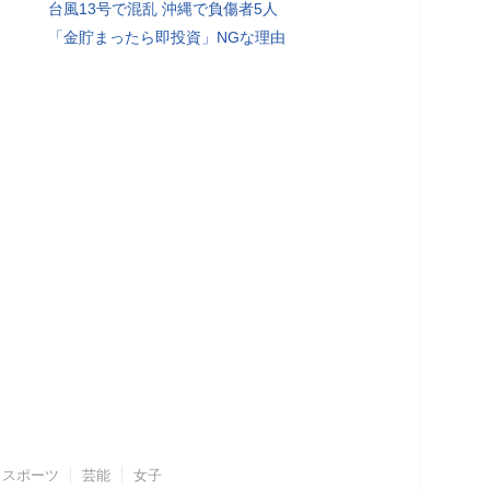
台風13号で混乱 沖縄で負傷者5人
「金貯まったら即投資」NGな理由
スポーツ
芸能
女子