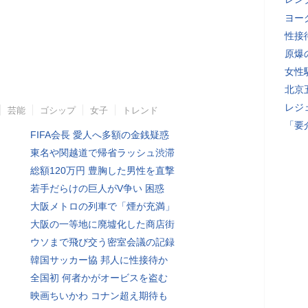
ヨー
性接
原爆
女性
北京
レジ
芸能
ゴシップ
女子
トレンド
「要
FIFA会長 愛人へ多額の金銭疑惑
東名や関越道で帰省ラッシュ渋滞
総額120万円 豊胸した男性を直撃
若手だらけの巨人がV争い 困惑
大阪メトロの列車で「煙が充満」
大阪の一等地に廃墟化した商店街
ウソまで飛び交う密室会議の記録
韓国サッカー協 邦人に性接待か
全国初 何者かがオービスを盗む
映画ちいかわ コナン超え期待も