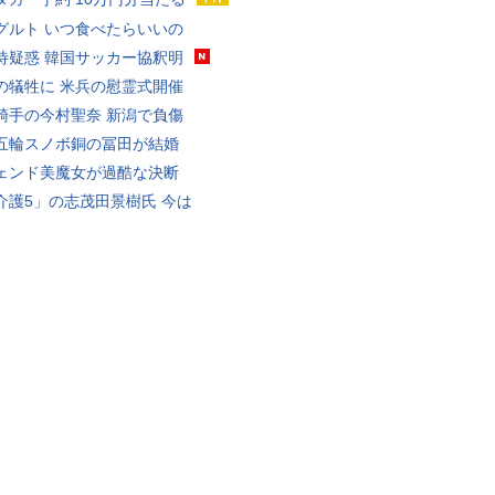
グルト いつ食べたらいいの
待疑惑 韓国サッカー協釈明
の犠牲に 米兵の慰霊式開催
騎手の今村聖奈 新潟で負傷
五輪スノボ銅の冨田が結婚
ェンド美魔女が過酷な決断
介護5」の志茂田景樹氏 今は