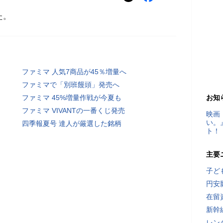
た。
ファミマ 人気7商品が45％増量へ
ファミマで「別班饅頭」発売へ
ファミマ 45%増量作戦が今夏も
お知
ファミマ VIVANTの一番くじ発売
映画
い。
四季報夏号 達人が厳選した銘柄
ト！
主要
子ど
円安
在留
新幹
レン