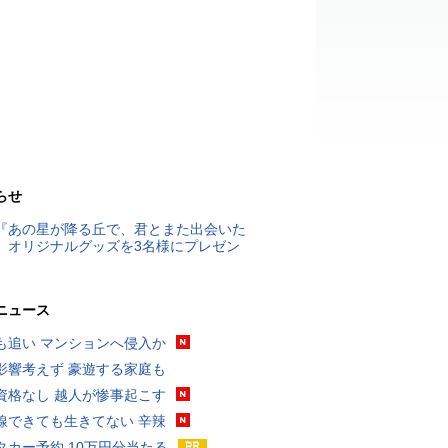
らせ
『あの星が降る丘で、君とまた出会いた
』オリジナルグッズを3名様にプレゼン
ニュース
も追い マンションへ侵入か
影響考えず 豪遊する家庭も
資格なし 越人が惨事起こす
線できても生きてない 辛辣
タカー予約 10万円分当たる