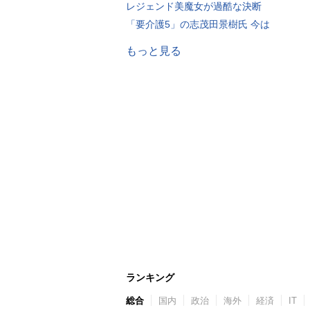
レジェンド美魔女が過酷な決断
「要介護5」の志茂田景樹氏 今は
もっと見る
ランキング
総合
国内
政治
海外
経済
IT