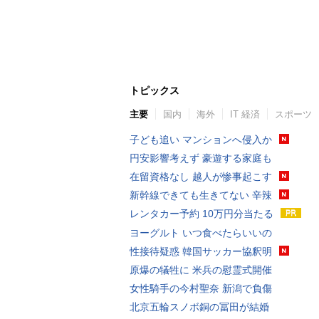
トピックス
主要
国内
海外
IT 経済
スポーツ
子ども追い マンションへ侵入か
円安影響考えず 豪遊する家庭も
在留資格なし 越人が惨事起こす
新幹線できても生きてない 辛辣
レンタカー予約 10万円分当たる
ヨーグルト いつ食べたらいいの
性接待疑惑 韓国サッカー協釈明
原爆の犠牲に 米兵の慰霊式開催
女性騎手の今村聖奈 新潟で負傷
北京五輪スノボ銅の冨田が結婚