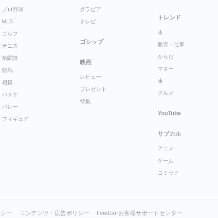
プロ野球
グラビア
トレンド
MLB
テレビ
本
ゴルフ
ゴシップ
教育・仕事
テニス
からだ
格闘技
映画
マネー
競馬
レビュー
車
相撲
プレゼント
グルメ
バスケ
特集
バレー
YouTube
フィギュア
サブカル
アニメ
ゲーム
コミック
リシー
コンテンツ・広告ポリシー
livedoorお客様サポートセンター