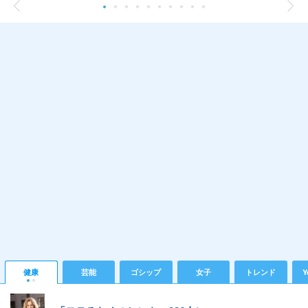
健康
芸能
ゴシップ
女子
トレンド
Y