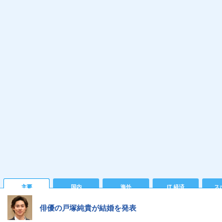
主要
国内
海外
IT 経済
ス
俳優の戸塚純貴が結婚を発表