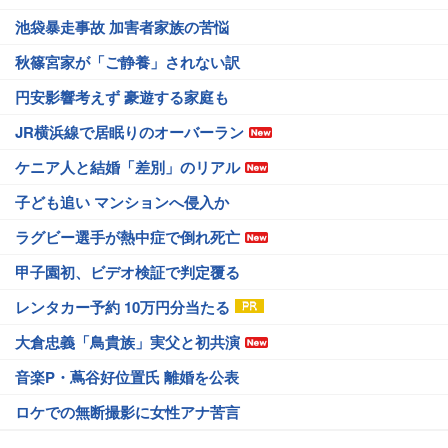
池袋暴走事故 加害者家族の苦悩
秋篠宮家が「ご静養」されない訳
円安影響考えず 豪遊する家庭も
JR横浜線で居眠りのオーバーラン
ケニア人と結婚「差別」のリアル
子ども追い マンションへ侵入か
ラグビー選手が熱中症で倒れ死亡
甲子園初、ビデオ検証で判定覆る
レンタカー予約 10万円分当たる
大倉忠義「鳥貴族」実父と初共演
音楽P・蔦谷好位置氏 離婚を公表
ロケでの無断撮影に女性アナ苦言