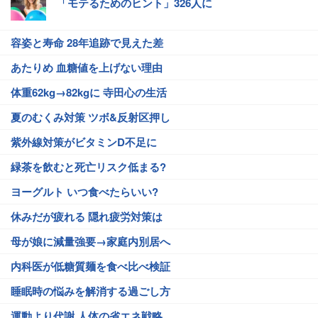
「モテるためのヒント」326人に
容姿と寿命 28年追跡で見えた差
あたりめ 血糖値を上げない理由
体重62kg→82kgに 寺田心の生活
夏のむくみ対策 ツボ&反射区押し
紫外線対策がビタミンD不足に
緑茶を飲むと死亡リスク低まる?
ヨーグルト いつ食べたらいい?
休みだが疲れる 隠れ疲労対策は
母が娘に減量強要→家庭内別居へ
内科医が低糖質麺を食べ比べ検証
睡眠時の悩みを解消する過ごし方
運動より代謝 人体の省エネ戦略