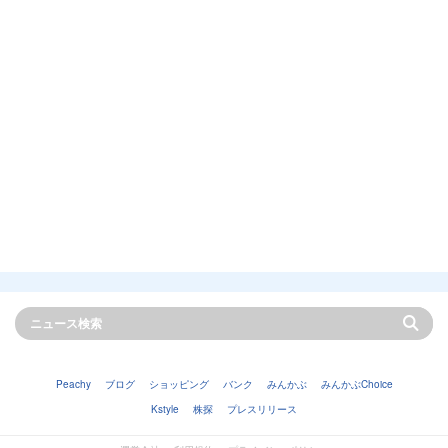
Peachy
ブログ
ショッピング
バンク
みんかぶ
みんかぶChoice
Kstyle
株探
プレスリリース