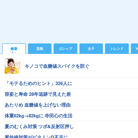
健康
芸能
ゴシップ
女子
トレンド
Y
キノコで血糖値スパイクを防ぐ
「モテるためのヒント」326人に
容姿と寿命 28年追跡で見えた差
あたりめ 血糖値を上げない理由
体重62kg→82kgに 寺田心の生活
夏のむくみ対策 ツボ&反射区押し
紫外線対策がビタミンD不足に