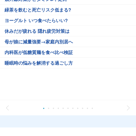
緑茶を飲むと死亡リスク低まる?
ヨーグルト いつ食べたらいい?
休みだが疲れる 隠れ疲労対策は
母が娘に減量強要→家庭内別居へ
内科医が低糖質麺を食べ比べ検証
睡眠時の悩みを解消する過ごし方