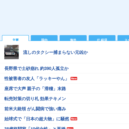
主要
国内
海外
IT 経済
ス
流しのタクシー捕まらない元凶か
長野県で土砂崩れ 約390人孤立か
性被害者の友人「ラッキーやん」
座席で大声 親子の「滑稽」末路
転売対策の切り札 効果テキメン
前米大統領 がん闘病で強い痛み
始球式で「日本の超大物」に騒然
38歳格闘家「10代女性」と再婚