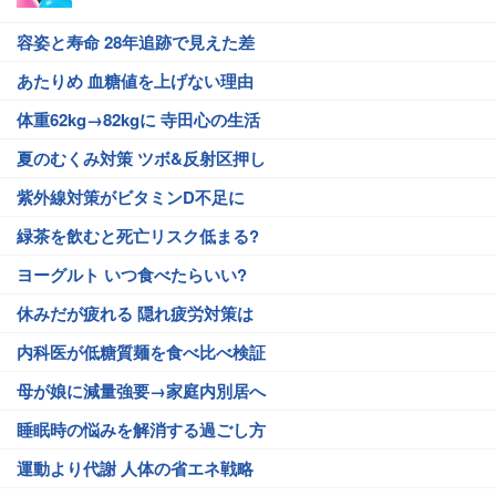
容姿と寿命 28年追跡で見えた差
あたりめ 血糖値を上げない理由
体重62kg→82kgに 寺田心の生活
夏のむくみ対策 ツボ&反射区押し
紫外線対策がビタミンD不足に
緑茶を飲むと死亡リスク低まる?
ヨーグルト いつ食べたらいい?
休みだが疲れる 隠れ疲労対策は
内科医が低糖質麺を食べ比べ検証
母が娘に減量強要→家庭内別居へ
睡眠時の悩みを解消する過ごし方
運動より代謝 人体の省エネ戦略