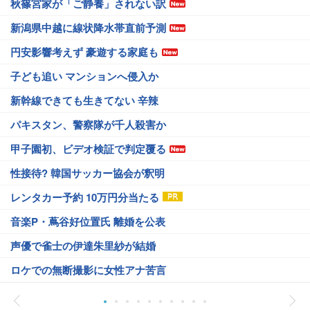
秋篠宮家が「ご静養」されない訳
新潟県中越に線状降水帯直前予測
円安影響考えず 豪遊する家庭も
子ども追い マンションへ侵入か
新幹線できても生きてない 辛辣
パキスタン、警察隊が千人殺害か
甲子園初、ビデオ検証で判定覆る
性接待? 韓国サッカー協会が釈明
レンタカー予約 10万円分当たる
音楽P・蔦谷好位置氏 離婚を公表
声優で雀士の伊達朱里紗が結婚
ロケでの無断撮影に女性アナ苦言