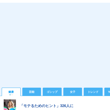
健康
芸能
ゴシップ
女子
トレンド
Y
「モテるためのヒント」326人に