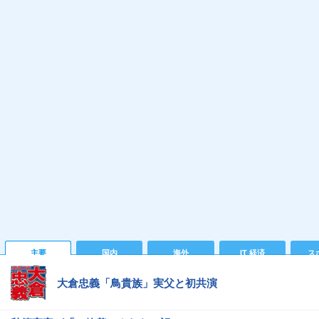
主要
国内
海外
IT 経済
ス
大倉忠義「鳥貴族」実父と初共演