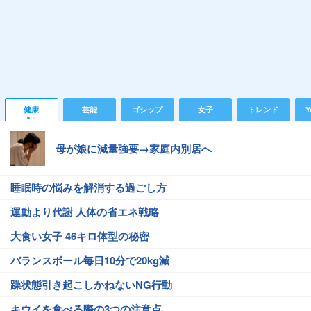
健康
芸能
ゴシップ
女子
トレンド
Y
母が娘に減量強要→家庭内別居へ
睡眠時の悩みを解消する過ごし方
運動より代謝 人体の省エネ戦略
大食い女子 46キロ体型の秘密
バランスボール毎日10分で20kg減
躁状態引き起こしかねないNG行動
キウイを食べる際の3つの注意点