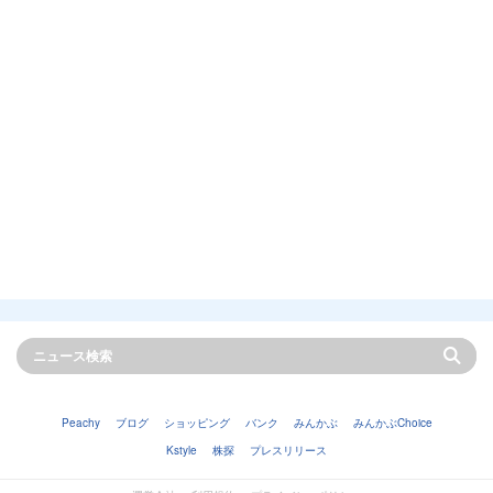
Peachy
ブログ
ショッピング
バンク
みんかぶ
みんかぶChoice
Kstyle
株探
プレスリリース