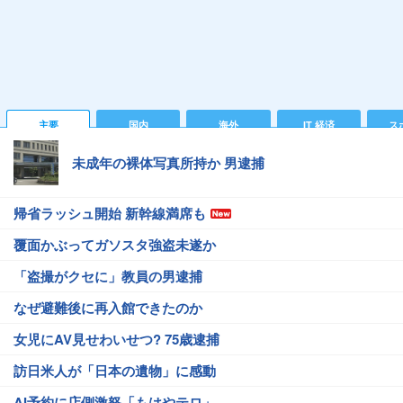
主要
国内
海外
IT 経済
ス
未成年の裸体写真所持か 男逮捕
帰省ラッシュ開始 新幹線満席も
覆面かぶってガソスタ強盗未遂か
「盗撮がクセに」教員の男逮捕
なぜ避難後に再入館できたのか
女児にAV見せわいせつ? 75歳逮捕
訪日米人が「日本の遺物」に感動
AI予約に店側激怒「もはやテロ」