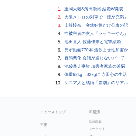
1.
重岡大毅&濱田崇裕 結婚W発表
2.
大阪メトロの列車で「煙が充満」
3.
山崎怜奈、突然妊娠だけ公表の訳
4.
性被害者の友人「ラッキーやん」
5.
池田直人 佐藤佳奈と電撃結婚
6.
児ポ動画770本 酒飲ませ性加害か
7.
容態悪化 会話が通じないパー子
8.
池袋暴走事故 加害者家族の苦悩
9.
体重62kg→82kgに 寺田心の生活
10.
ケニア人と結婚「差別」のリアル
ニューストップ
IT 経済
経済総合
主要
マーケット