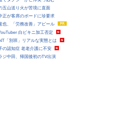
の五山送り火が苦境に直面
中正が客席のボードに珍要求
竜也、「労務改善」アピール
ouTuber 白ビキニ加工否定
VANT「別班」リアルな実態とは
子の認知症 老老介護に不安
ラジ中田、帰国後初のTV出演