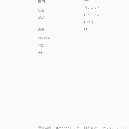
Web
国内
ガジェット
社会
ITビジネス
政治
IT総合
海外
PR
海外総合
韓国
中国
運営会社
livedoorトップ
利用規約
プライバシーポ