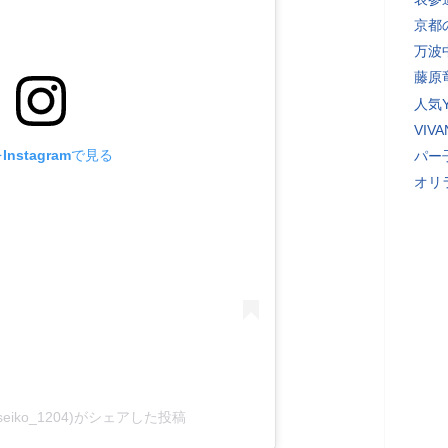
京都
万波
藤原
人気Y
VI
nstagramで見る
パー
オリ
eiko_1204)がシェアした投稿