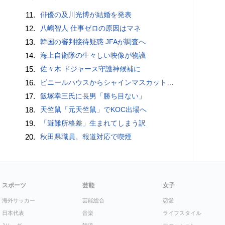
11.
俳優の及川光博が結婚を発表
12.
八嶋智人 仕事ゼロの原因はマネ
13.
韓国の審判接待疑惑 JFAが調査へ
14.
海上自衛隊の生々しい映像が物議
15.
佐々木 ドジャース守護神候補に
16.
ビニールハウスからシャインマスカット約200房を盗んだ疑い ネットで販売か 無職の男（42）逮捕 岡山県警
17.
飯塚幸三氏に長男「勝ち目ない」
18.
天竺鼠「元天竺鼠」でKOC出場へ
19.
「避難所格差」生まれてしまう訳
20.
秋田県職員、報道対応で喫煙
スポーツ
芸能
女子
海外サッカー
芸能総合
恋愛
日本代表
音楽
ライフスタイル