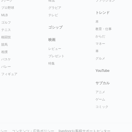
Jリーグ
韓流
ファッション
プロ野球
グラビア
トレンド
MLB
テレビ
本
ゴルフ
ゴシップ
教育・仕事
テニス
からだ
格闘技
映画
マネー
競馬
レビュー
車
相撲
プレゼント
グルメ
バスケ
特集
バレー
YouTube
フィギュア
サブカル
アニメ
ゲーム
コミック
リシー
コンテンツ・広告ポリシー
livedoorお客様サポートセンター