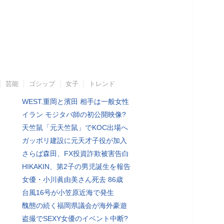
芸能
ゴシップ
女子
トレンド
WEST.重岡と濱田 相手は一般女性
イラン モジタバ師の初公開映像?
天竺鼠「元天竺鼠」でKOC出場へ
ガッポリ建設に元天才子役が加入
さらば森田、FX投資詐欺被害告白
HIKAKIN、第2子の男児誕生を報告
女優・小川眞由美さん死去 86歳
台風16号が小笠原近海で発生
醜態の続く福岡県議会が海外豪遊
盗撮でSEXY女優のイベント中断?