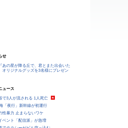
らせ
『あの星が降る丘で、君とまた出会いた
』オリジナルグッズを3名様にプレゼン
ニュース
浴で3人が流される 1人死亡
東海「夜行」新幹線が初運行
の性暴力 止まらないワケ
イベント「配信派」が急増
道でタクシーがビル突っ込む