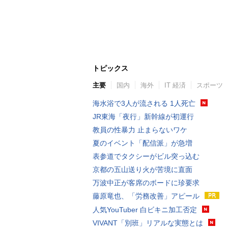
トピックス
主要
国内
海外
IT 経済
スポーツ
海水浴で3人が流される 1人死亡
JR東海「夜行」新幹線が初運行
教員の性暴力 止まらないワケ
夏のイベント「配信派」が急増
表参道でタクシーがビル突っ込む
京都の五山送り火が苦境に直面
万波中正が客席のボードに珍要求
藤原竜也、「労務改善」アピール
人気YouTuber 白ビキニ加工否定
VIVANT「別班」リアルな実態とは