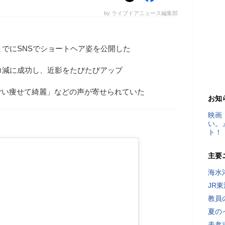
by ライブドアニュース編集部
までにSNSでショートヘア姿を公開した
ロ減に成功し、近影をたびたびアップ
ごい痩せて綺麗」などの声が寄せられていた
お知
映画
い。
ト！
主要
海水
JR
教員
夏の
表参