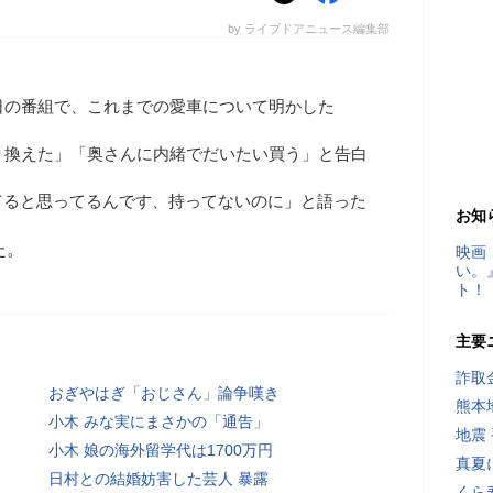
by ライブドアニュース編集部
日の番組で、これまでの愛車について明かした
り換えた」「奥さんに内緒でだいたい買う」と告白
てると思ってるんです、持ってないのに」と語った
お知
た。
映画
い。
ト！
主要
詐取
おぎやはぎ「おじさん」論争嘆き
熊本
小木 みな実にまさかの「通告」
地震
小木 娘の海外留学代は1700万円
真夏
日村との結婚妨害した芸人 暴露
くら