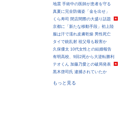
地震 手術中の医師が患者を守る
真夏に完全防備姿「金を出せ」
くら寿司 閉店間際の大盛り話題
京都に「新たな移動手段」初上陸
服は汗で濡れ皮膚乾燥 男性死亡
タイで銃乱射 祖父母も殺害か
久保優太 10代女性との結婚報告
有明高校、9回2死から大逆転勝利
テオくん 加藤乃愛との破局発表
黒木啓司氏 逮捕されていたか
もっと見る