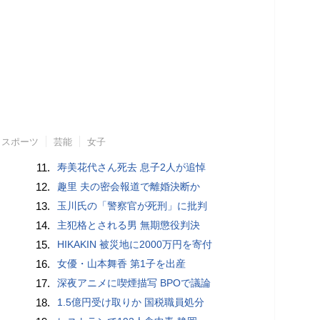
スポーツ
芸能
女子
11.
寿美花代さん死去 息子2人が追悼
12.
趣里 夫の密会報道で離婚決断か
13.
玉川氏の「警察官が死刑」に批判
14.
主犯格とされる男 無期懲役判決
15.
HIKAKIN 被災地に2000万円を寄付
16.
女優・山本舞香 第1子を出産
17.
深夜アニメに喫煙描写 BPOで議論
18.
1.5億円受け取りか 国税職員処分