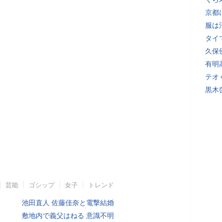
京都
服は
タイ
久保
有明
テオ
黒木
芸能
ゴシップ
女子
トレンド
池田直人 佐藤佳奈と電撃結婚
敷地内で義父はねる 意識不明