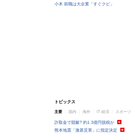
小木 前職は大企業「すぐクビ」
トピックス
主要
国内
海外
IT 経済
スポーツ
詐取金で競艇? 約1.3億円脱税か
熊本地震「激甚災害」に指定決定