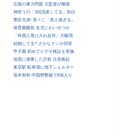
広陵の暴力問題 元監督が陳謝
神田うの「3回流産してる」告白
豊臣兄弟! 茶々に「美人過ぎる」
保育園園長 女児にわいせつか
「外国人受け入れ反対」大幅増
結婚してる? さかなクンが回答
甲子園 初めてビデオ検証を実施
地震に便乗した詐欺 注意喚起
東京駅 駐車場に地下シェルター
張本智和 中国勢撃破で8強入り