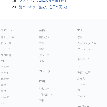
19.
レストランで192人食中毒 静岡
20.
清水アキラ「無念」息子の死去に
スポーツ
芸能
女子
海外サッカー
芸能総合
恋愛
日本代表
音楽
ライフスタイル
Jリーグ
韓流
ファッション
プロ野球
グラビア
トレンド
MLB
テレビ
本
ゴルフ
ゴシップ
教育・仕事
テニス
からだ
格闘技
映画
マネー
競馬
レビュー
車
相撲
プレゼント
グルメ
バスケ
特集
バレー
YouTube