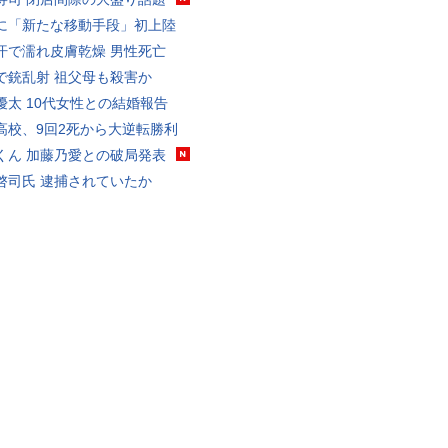
に「新たな移動手段」初上陸
汗で濡れ皮膚乾燥 男性死亡
で銃乱射 祖父母も殺害か
優太 10代女性との結婚報告
高校、9回2死から大逆転勝利
くん 加藤乃愛との破局発表
啓司氏 逮捕されていたか