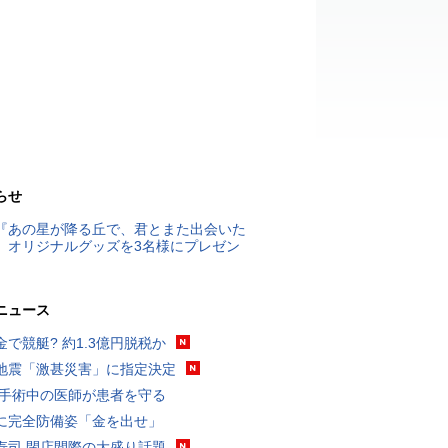
らせ
『あの星が降る丘で、君とまた出会いた
』オリジナルグッズを3名様にプレゼン
ニュース
金で競艇? 約1.3億円脱税か
地震「激甚災害」に指定決定
 手術中の医師が患者を守る
に完全防備姿「金を出せ」
寿司 閉店間際の大盛り話題