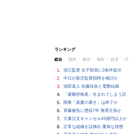
ランキング
総合
国内
政治
海外
経済
IT
1.
須江監督 女子部員に3条件提示
2.
中日が新庄監督招聘を検討か
3.
池田直人 佐藤佳奈と電撃結婚
4.
「避難所格差」生まれてしまう訳
5.
関東「真夏の暑さ」は終了か
6.
斉藤被告に懲役7年 無罪主張か
7.
大量注文キャンセル43億円以上か
8.
正常な組織を誤摘出 重篤な状態