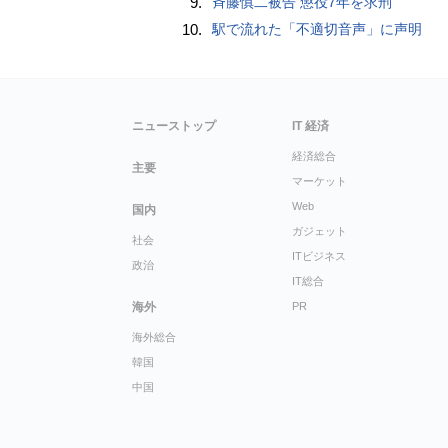
9.
斉藤慎二被告 懲役7年を求刑
10.
駅で流れた「不適切音声」に声明
ニューストップ
IT 経済
経済総合
主要
マーケット
Web
国内
ガジェット
社会
ITビジネス
政治
IT総合
海外
PR
海外総合
韓国
中国